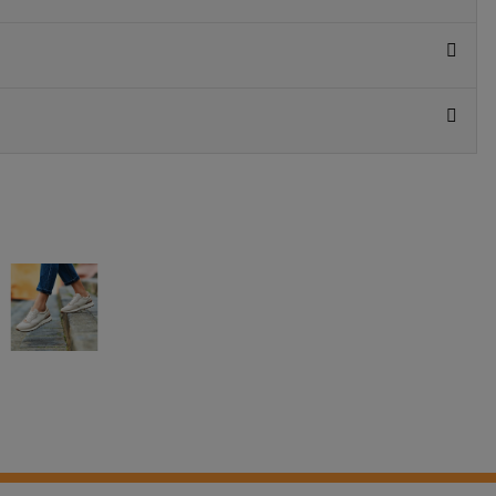
S 5€
 al instante
AGAR MÁS