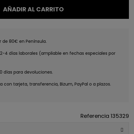
AÑADIR AL CARRITO
GUE
tir de 80€ en Península.
ATIS
e 2-4 días laborales (ampliable en fechas especiales por
IMERA
RA*
30 días para devoluciones.
ga con tarjeta, transferencia, Bizum, PayPal o a plazos.
y recibe
5€ de regalo
pedidos de 80€ o más)
 a lanzamientos y
Referencia
135329
ivas.