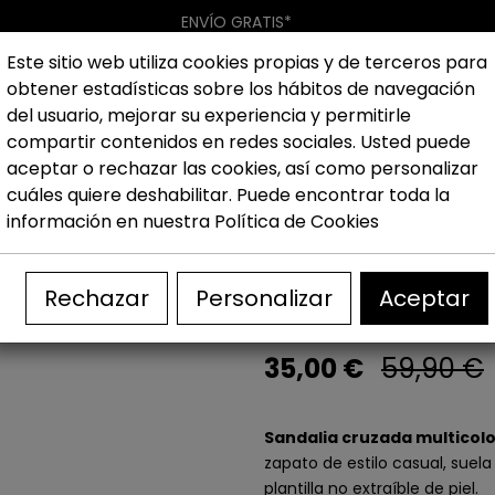
ENVÍO GRATIS*
Este sitio web utiliza cookies propias y de terceros para
obtener estadísticas sobre los hábitos de navegación
Hombre
Niño
Nueva colección
Outlet
Marcas
del usuario, mejorar su experiencia y permitirle
compartir contenidos en redes sociales. Usted puede
aceptar o rechazar las cookies, así como personalizar
ujer
Outlet Sandalias mujer
Outlet Sandalias planas mu
cuáles quiere deshabilitar. Puede encontrar toda la
información en nuestra
Política de Cookies
Sandalia cruza
7300
Rechazar
Personalizar
Aceptar
35,00 €
59,90 €
Sandalia cruzada multicolo
zapato de estilo casual, suela 
plantilla no extraíble de piel.