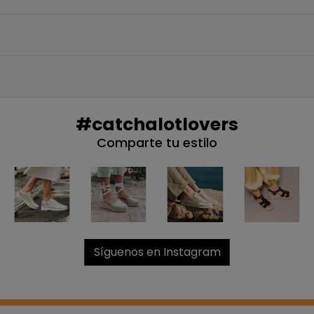
QUIERO MI
Te enviaremos tu cupón
#catchalotlovers
NO, PREFIERO P
Comparte tu estilo
Síguenos en Instagram