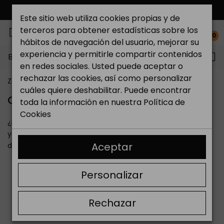
ENVÍO GRATIS*
Este sitio web utiliza cookies propias y de
terceros para obtener estadísticas sobre los
0
hábitos de navegación del usuario, mejorar su
experiencia y permitirle compartir contenidos
Buscar...
en redes sociales. Usted puede aceptar o
rechazar las cookies, así como personalizar
Zapateria Catchalot
Centro de soporte
cuáles quiere deshabilitar. Puede encontrar
CENTRO DE SOPORTE
toda la información en nuestra
Política de
Cookies
¿Dudas? Pues echa un vistazo a las preguntas frecuentes
ya resueltas o envía tu consulta a nuestro departamento
Aceptar
de Atención al Cliente.
Todavía no he comprado
Personalizar
¿Cómo hago un pedido?
Rechazar
Formas de pago