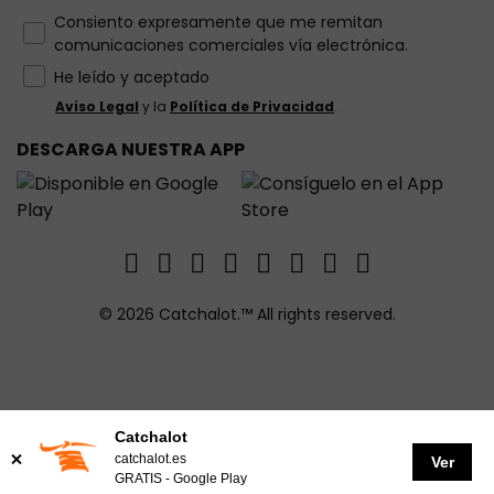
How would you like to hear from us?
Consiento expresamente que me remitan
comunicaciones comerciales vía electrónica.
He leído y aceptado
Aviso Legal
y la
Política de Privacidad
.
DESCARGA NUESTRA APP
© 2026 Catchalot.™ All rights reserved.
Catchalot
catchalot.es
Ver
GRATIS - Google Play