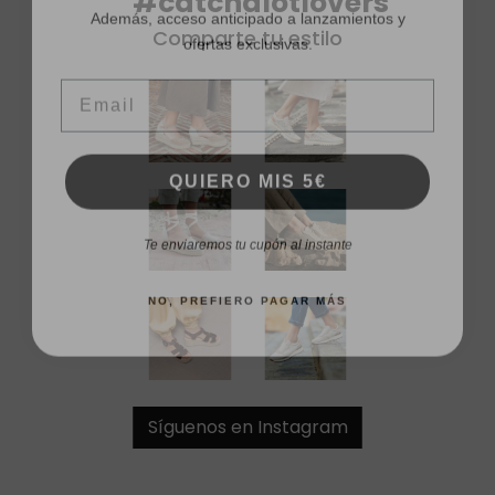
#catchalotlovers
ofertas exclusivas.
Comparte tu estilo
Email
QUIERO MIS 5€
Te enviaremos tu cupón al instante
NO, PREFIERO PAGAR MÁS
Síguenos en Instagram