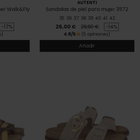
AUTENTI
jer Walk&Fly
Sandalias de piel para mujer 3572
35
36
37
38
39
40
41
42
se
Precio
Precio base
-17%
26,00 €
29,90 €
-14%
s)
4.8/5
(5 opiniones)
star
Añadir