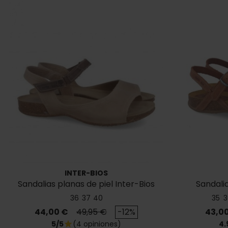
INTER-BIOS
Sandalias planas de piel Inter-Bios
Sandali
4458
36
37
40
35
3
Precio
Precio base
Preci
44,00 €
49,95 €
-12%
43,0
5/5
(4 opiniones)
4.
star