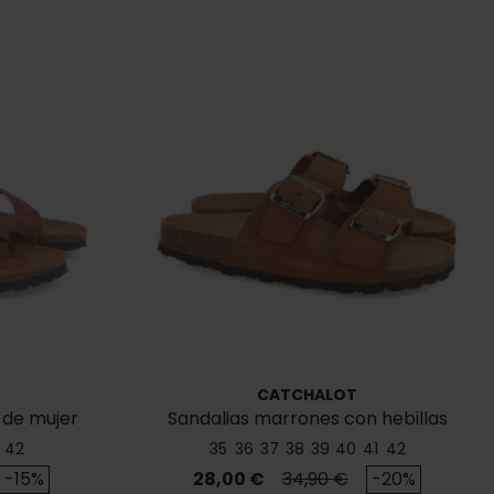
CATCHALOT
 de mujer
Sandalias marrones con hebillas
Autenti 0747
42
35
36
37
38
39
40
41
42
se
Precio
Precio base
-15%
28,00 €
34,90 €
-20%