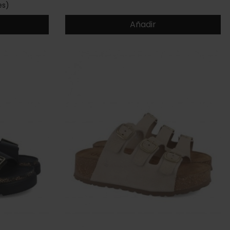
es)
Añadir