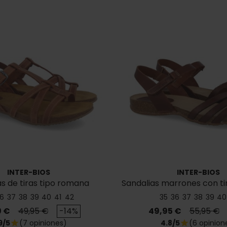
INTER-BIOS
INTER-BIOS
as de tiras tipo romana
Sandalias marrones con tir
Interbios 4408
4479
6
37
38
39
40
41
42
35
36
37
38
39
40
o
Precio base
Precio
Precio b
0 €
49,95 €
-14%
49,95 €
55,95 €
9/5
(7 opiniones)
4.8/5
(6 opinion
star
star