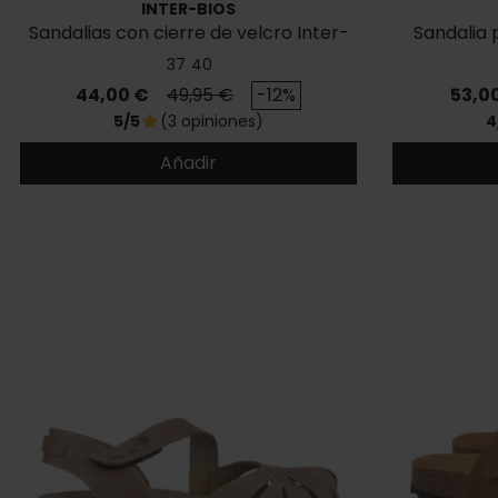
INTER-BIOS
Sandalias con cierre de velcro Inter-
Sandalia
Bios 4458
37
40
Precio
Precio base
Preci
44,00 €
49,95 €
-12%
53,0
5/5
(3 opiniones)
4
star
Añadir