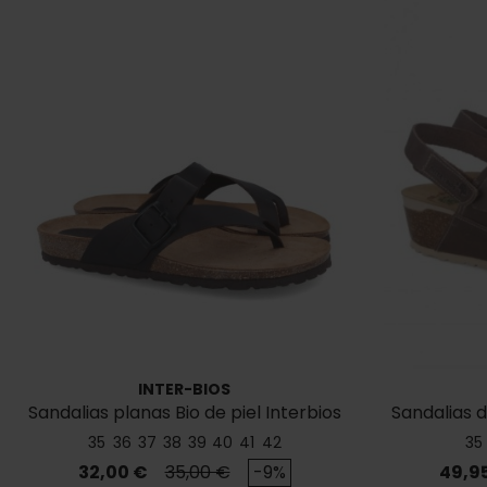
INTER-BIOS
Sandalias planas Bio de piel Interbios
Sandalias d
7119
35
36
37
38
39
40
41
42
35
Precio
Precio base
Preci
32,00 €
35,00 €
-9%
49,9