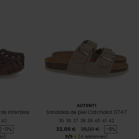
AUTENTI
as Interbios
Sandalias de piel Catchalot 0747
42
35
36
37
38
39
40
41
42
ase
Precio
Precio base
-11%
32,00 €
35,00 €
-9%
es)
5/5
(4 opiniones)
star