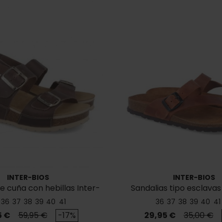
INTER-BIOS
INTER-BIOS
e cuña con hebillas Inter-
Sandalias tipo esclavas
Bios 5812
Interbios 7119
36
37
38
39
40
41
36
37
38
39
40
41
o
Precio base
Precio
Precio ba
5 €
59,95 €
-17%
29,95 €
35,00 €