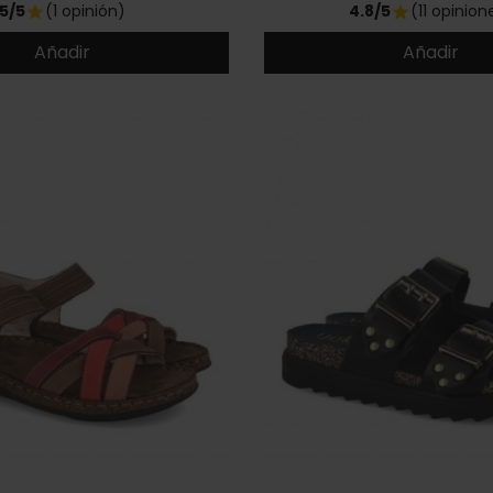
5/5
(1 opinión)
4.8/5
(11 opinion
star
star
Añadir
Añadir