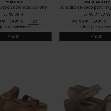
YOKONO
WALK AND FLY
 plana acolchada Yokono
Sandalia de dedo para mu
Tunez 107
7447 48050
35
36
38
41
35
36
37
38
39
o
Precio base
Precio
Precio ba
0 €
59,95 €
-12%
49,95 €
59,95 €
/5
(2 opiniones)
5/5
(2 opinione
star
star
Añadir
Añadir