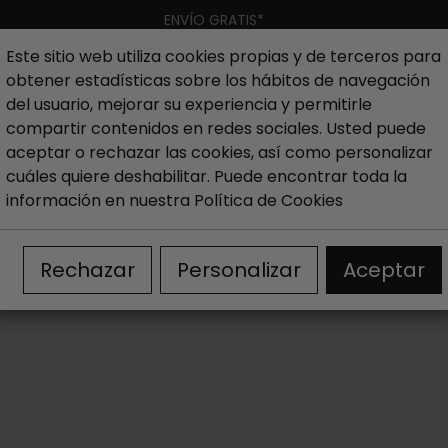
ENVÍO GRATIS*
Este sitio web utiliza cookies propias y de terceros para
obtener estadísticas sobre los hábitos de navegación
Hombre
Niño
Nueva colección
Outlet
Marcas
del usuario, mejorar su experiencia y permitirle
compartir contenidos en redes sociales. Usted puede
aceptar o rechazar las cookies, así como personalizar
er
Sandalias bio mujer
cuáles quiere deshabilitar. Puede encontrar toda la
información en nuestra
Política de Cookies
SANDALIAS BIO MUJER
Rechazar
Personalizar
Aceptar