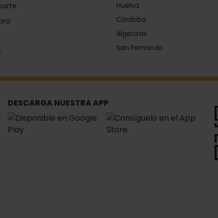
Huelva
porte
Córdoba
pra
Algeciras
San Fernando
s
DESCARGA NUESTRA APP