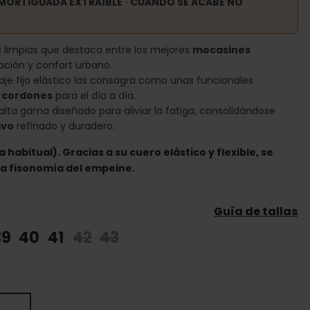
AMORTIGUADA EXTRAÍBLE
·
CUANDO SE ACABE NO
as limpias que destaca entre los mejores
mocasines
cación y confort urbano.
aje fijo elástico las consagra como unas funcionales
n cordones
para el día a día.
lta gama diseñado para aliviar la fatiga, consolidándose
ivo
refinado y duradero.
a habitual). Gracias a su cuero elástico y flexible, se
la fisonomía del empeine.
Guía de tallas
39
40
41
42
43