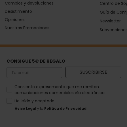
Cambios y devoluciones
Centro de So
Desistimiento
Guía de Com
Opiniones
Newsletter
Nuestras Promociones
Subvencione
CONSIGUE 5€ DE REGALO
Email
SUSCRIBIRSE
How would you like to hear from us?
Consiento expresamente que me remitan
comunicaciones comerciales vía electrónica.
He leído y aceptado
Aviso Legal
y la
Política de Privacidad
.