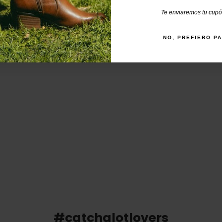
Te enviaremos tu cupón
NO, PREFIERO P
#catchalotlovers