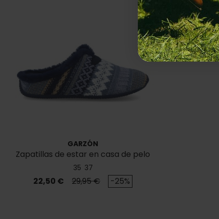
GARZÓN
Zapatillas de estar en casa de pelo
15400.349
35
37
Precio
Precio base
22,50 €
29,95 €
-25%