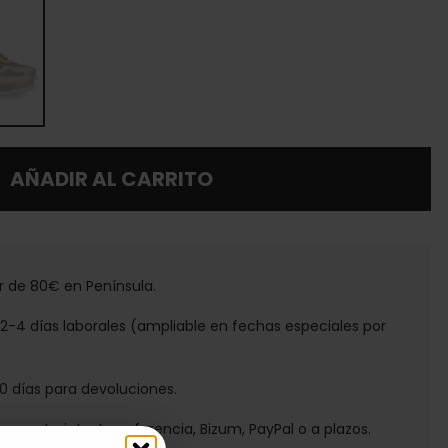
AÑADIR AL CARRITO
tir de 80€ en Península.
e 2-4 días laborales (ampliable en fechas especiales por
30 días para devoluciones.
ga con tarjeta, transferencia, Bizum, PayPal o a plazos.