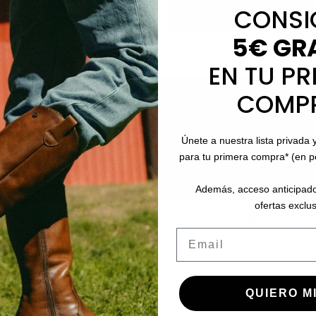
CONSI
5€ GR
EN TU PR
COMP
Únete a nuestra lista privada 
para tu primera compra* (en 
Además, acceso anticipado
ofertas exclus
Los favoritos que lo acompañan
Email
QUIERO MI