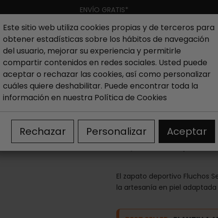
ENVÍO GRATIS*
Este sitio web utiliza cookies propias y de terceros para
obtener estadísticas sobre los hábitos de navegación
Hombre
Niño
Nueva colección
Outlet
Marcas
del usuario, mejorar su experiencia y permitirle
compartir contenidos en redes sociales. Usted puede
aceptar o rechazar las cookies, así como personalizar
mujer
Zapatillas sneakers mujer
Zapato deportivo Fluch
cuáles quiere deshabilitar. Puede encontrar toda la
información en nuestra
Política de Cookies
Zapato deporti
Rechazar
Personalizar
Aceptar
75,00 €
99,90 €
El zapato deportivo Fluchos Se
la artesanía en piel adaptada