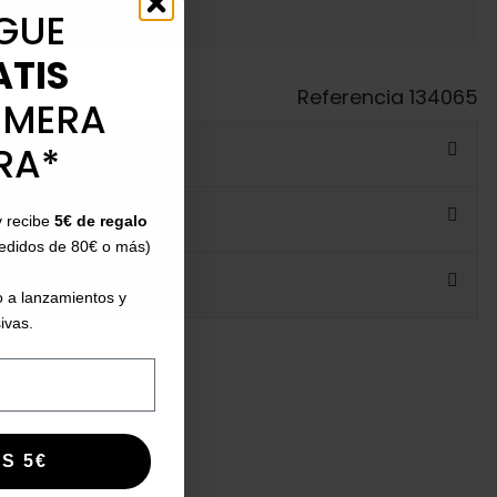
GUE
ATIS
Referencia
134065
IMERA
RA*
y recibe
5€ de regalo
pedidos de 80€ o más)
 a lanzamientos y
ivas.
S 5€