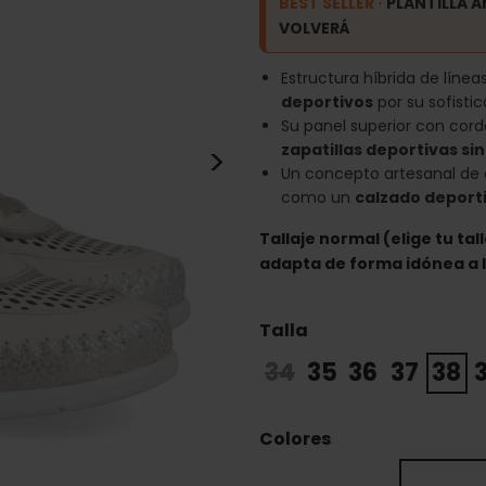
BEST SELLER
·
PLANTILLA 
VOLVERÁ
Estructura híbrida de líne
deportivos
por su sofisti
Su panel superior con cord
>
zapatillas deportivas si
Un concepto artesanal de a
como un
calzado deport
Tallaje normal (elige tu tall
adapta de forma idónea a 
Talla
34
35
36
37
38
Colores