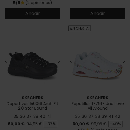
5/5
(2 opiniones)
star
Añadir
Añadir
¡EN OFERTA!
<
>
<
>
SKECHERS
SKECHERS
Deportivas 150061 Arch Fit
Zapatillas 177917 Uno Love
2.0 Star Bound
All Around
35
36
37
38
40
41
35
36
37
38
39
41
42
Precio
Precio base
Precio
Precio base
60,00 €
94,95 €
-37%
60,00 €
99,95 €
-40%