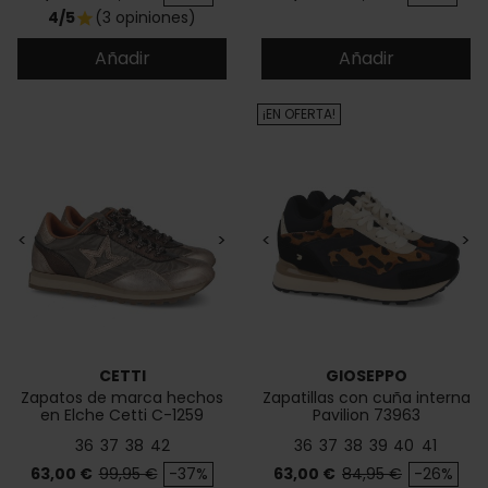
4/5
(3 opiniones)
star
Añadir
Añadir
¡EN OFERTA!
<
>
<
>
CETTI
GIOSEPPO
Zapatos de marca hechos
Zapatillas con cuña interna
en Elche Cetti C-1259
Pavilion 73963
36
37
38
42
36
37
38
39
40
41
Precio
Precio base
Precio
Precio base
63,00 €
99,95 €
-37%
63,00 €
84,95 €
-26%