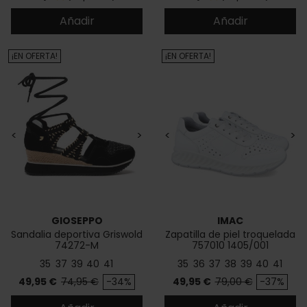
Añadir
Añadir
¡EN OFERTA!
¡EN OFERTA!
<
>
<
>
GIOSEPPO
IMAC
Sandalia deportiva Griswold
Zapatilla de piel troquelada
74272-M
757010 1405/001
35
37
39
40
41
35
36
37
38
39
40
41
Precio
Precio base
Precio
Precio base
49,95 €
74,95 €
-34%
49,95 €
79,00 €
-37%