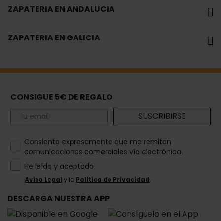
ZAPATERIA EN ANDALUCIA
ZAPATERIA EN GALICIA
CONSIGUE 5€ DE REGALO
Email
SUSCRIBIRSE
How would you like to hear from us?
Consiento expresamente que me remitan
comunicaciones comerciales vía electrónica.
He leído y aceptado
Aviso Legal
y la
Política de Privacidad
.
DESCARGA NUESTRA APP