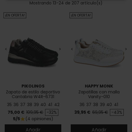
Mostrando 13-24 de 207 artículo(s)
¡EN OFERTA!
¡EN OFERTA!
<
>
<
>
PIKOLINOS
HAPPY MONK
Zapato de estilo deportivo
Zapatillas con malla
Cantabria W4R-6731
Vanity-010
35
36
37
38
39
40
41
42
36
37
38
39
40
41
Precio
Precio base
Precio
Precio base
75,00 €
109,95 €
-32%
39,95 €
69,95 €
-43%
5/5
(4 opiniones)
star
Añadir
Añadir