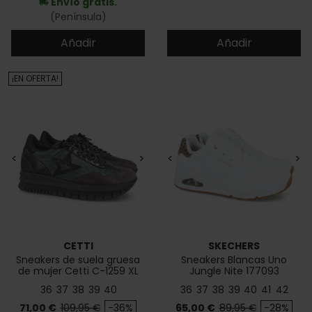
Envío gratis.
local_shipping
(Península)
Añadir
Añadir
¡EN OFERTA!
<
>
<
>
CETTI
SKECHERS
Sneakers de suela gruesa
Sneakers Blancas Uno
de mujer Cetti C-1259 XL
Jungle Nite 177093
36
37
38
39
40
36
37
38
39
40
41
42
Precio
Precio base
Precio
Precio base
71,00 €
109,95 €
-36%
65,00 €
89,95 €
-28%