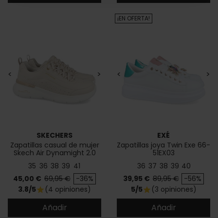
¡EN OFERTA!
<
>
<
>
SKECHERS
EXÉ
Zapatillas casual de mujer
Zapatillas joya Twin Exe 66-
Skech Air Dynamight 2.0
51EX03
35
36
38
39
41
36
37
38
39
40
Precio
Precio base
Precio
Precio base
45,00 €
69,95 €
-36%
39,95 €
89,95 €
-56%
3.8/5
(4 opiniones)
5/5
(3 opiniones)
star
star
Añadir
Añadir