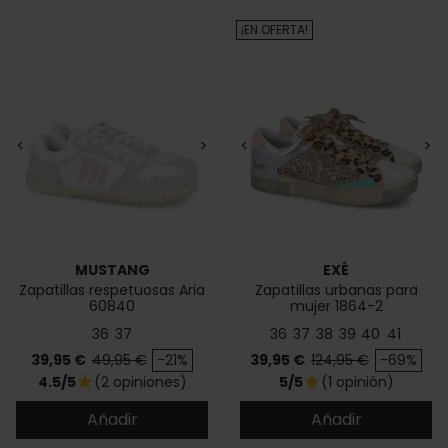
¡EN OFERTA!
<
>
<
>
MUSTANG
EXÉ
Zapatillas respetuosas Aria
Zapatillas urbanas para
60840
mujer 1864-2
36
37
36
37
38
39
40
41
Precio
Precio base
Precio
Precio base
39,95 €
49,95 €
-21%
39,95 €
124,95 €
-69%
4.5/5
(2 opiniones)
5/5
(1 opinión)
star
star
Añadir
Añadir