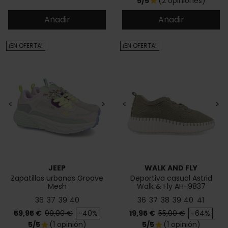
5/5
(2 opiniones)
star
Añadir
Añadir
¡EN OFERTA!
¡EN OFERTA!
<
>
<
>
JEEP
WALK AND FLY
Zapatillas urbanas Groove
Deportiva casual Astrid
Mesh
Walk & Fly AH-9837
36
37
39
40
36
37
38
39
40
41
Precio
Precio base
Precio
Precio base
59,95 €
99,00 €
-40%
19,95 €
55,00 €
-64%
5/5
(1 opinión)
5/5
(1 opinión)
star
star