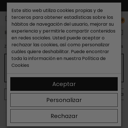
ENVÍO GRATIS*
Este sitio web utiliza cookies propias y de
terceros para obtener estadísticas sobre los
0
hábitos de navegación del usuario, mejorar su
experiencia y permitirle compartir contenidos
Buscar...
en redes sociales. Usted puede aceptar o
rechazar las cookies, así como personalizar
Zapateria Catchalot
Outlet zapatos
Outlet zapatos m
cuáles quiere deshabilitar. Puede encontrar
toda la información en nuestra
Política de
Cookies
OUTLET DE ZAPATILLAS DE MUJER
Aceptar
Zapatillas sneaker
Zapatillas deportivas
Zapatillas
Personalizar
Rechazar
ORDENAR
FILTRAR