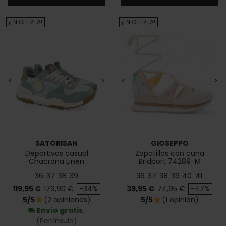
¡EN OFERTA!
¡EN OFERTA!
<
>
<
>
SATORISAN
GIOSEPPO
Deportivas casual
Zapatillas con cuña
Chacrona Linen
Bridport 74289-M
36
37
38
39
36
37
38
39
40
41
Precio
Precio base
Precio
Precio base
119,95 €
179,90 €
-34%
39,95 €
74,95 €
-47%
5/5
(2 opiniones)
5/5
(1 opinión)
star
star
Envío gratis.
local_shipping
(Península)