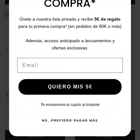
COMPRA*
¡EN OFERTA!
¡EN OFERTA!
Únete a nuestra lista privada y recibe
5€ de regalo
para tu primera compra* (en pedidos de 80€ o más)
Además, acceso anticipado a lanzamientos y
ofertas exclusivas.
<
>
<
>
Email
QUIERO MIS 5€
GIOSEPPO
SUNNI SABBI
Sneakers abiertas Bridport
Zapatilla cordón elástico
74289-M
Oshima 050
Te enviaremos tu cupón al instante
36
37
38
39
40
41
35
36
37
39
41
Precio
Precio base
Precio
Precio base
45,00 €
74,95 €
-40%
45,00 €
65,00 €
-31%
NO, PREFIERO PAGAR MÁS
5/5
(1 opinión)
star
Añadir
Añadir