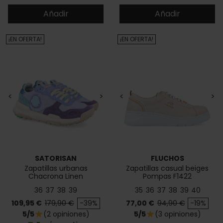
Añadir
Añadir
¡EN OFERTA!
¡EN OFERTA!
<
>
<
>
SATORISAN
FLUCHOS
Zapatillas urbanas
Zapatillas casual beiges
Chacrona Linen
Pompas F1422
36
37
38
39
35
36
37
38
39
40
Precio
Precio base
Precio
Precio base
109,95 €
179,90 €
-39%
77,00 €
94,90 €
-19%
5/5
(2 opiniones)
5/5
(3 opiniones)
star
star