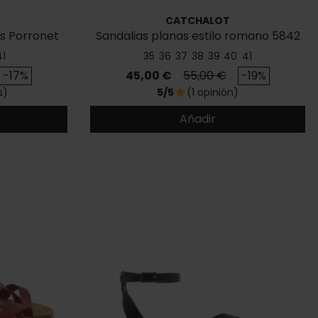
CATCHALOT
as Porronet
Sandalias planas estilo romano 5842
41
35
36
37
38
39
40
41
se
Precio
Precio base
-17%
45,00 €
55,00 €
-19%
s)
5/5
(1 opinión)
star
Añadir