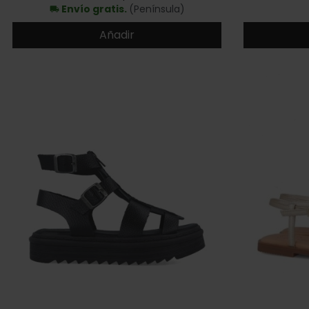
Envío gratis.
(Península)
local_shipping
Añadir