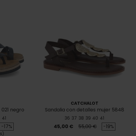
CATCHALOT
 021 negro
Sandalia con detalles mujer 5848
41
36
37
38
39
40
41
se
Precio
Precio base
-17%
45,00 €
55,00 €
-19%
s)