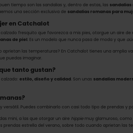
uen tiempo son las sandalias y, dentro de estas, las
sandalias
aemos una sección exclusiva de
sandalias romanas para muj
jer en Catchalot
calzado fresquito que favorezca a mis pies, otorgue un aire d
anas de piel
. Es un modelo que nunca pasa de moda y que
aún
 aprietan las temperaturas? En Catchalot tienes una amplia varie
que puedas imaginar.
que tanto gustan?
 calzado:
estilo, diseño y calidad
. Son unas
sandalias moder
romanas?
y versátil. Puedes combinarlo con casi todo tipo de prendas y 
as mini, a las que otorgar un aire
hippie
muy glamuroso, como co
as prendas estrella del verano, sobre todo cuando aprietan las te