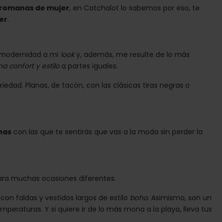
 romanas de mujer
, en Catchalot lo sabemos por eso, te
er
.
e modernidad a mi
look
y, además, me resulte de lo más
a confort y estilo
a partes iguales.
dad. Planas, de tacón, con las clásicas tiras negras o
nas
con las que te sentirás que vas a la moda sin perder la
para muchas ocasiones diferentes.
n faldas y vestidos largos de estilo
boho
. Asimismo, son un
mperaturas. Y si quiere ir de lo más mona a la playa, lleva tus