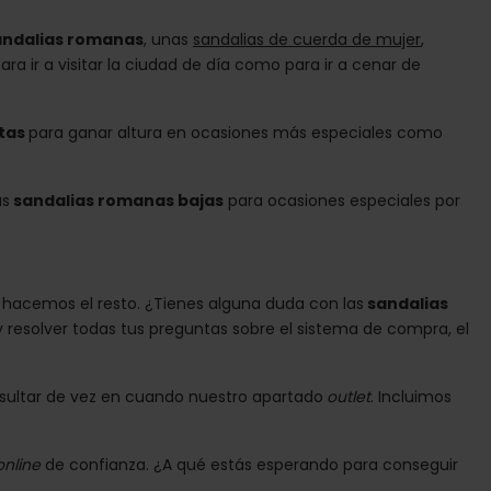
andalias romanas
, unas
sandalias de cuerda de mujer
,
ra ir a visitar la ciudad de día como para ir a cenar de
ltas
para ganar altura en ocasiones más especiales como
as
sandalias romanas bajas
para ocasiones especiales por
os hacemos el resto. ¿Tienes alguna duda con las
sandalias
esolver todas tus preguntas sobre el sistema de compra, el
nsultar de vez en cuando nuestro apartado
outlet
. Incluimos
online
de confianza. ¿A qué estás esperando para conseguir