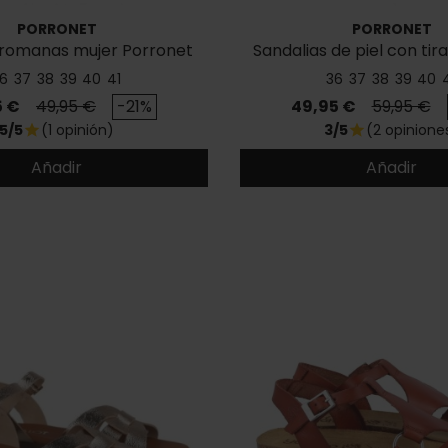
PORRONET
PORRONET
 romanas mujer Porronet
Sandalias de piel con tir
Bonnie 3221
Blair 3223
6
37
38
39
40
41
36
37
38
39
40
o
Precio base
Precio
Precio ba
5 €
49,95 €
-21%
49,95 €
59,95 €
5/5
(1 opinión)
3/5
(2 opinione
star
star
Añadir
Añadir