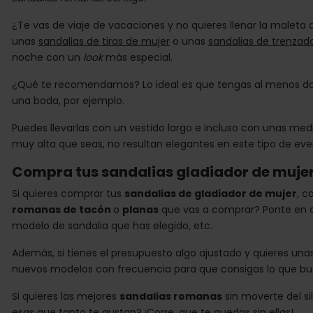
¿Te vas de viaje de vacaciones y no quieres llenar la malet
unas
sandalias de tiras de mujer
o unas
sandalias de trenzad
noche con un
look
más especial.
¿Qué te recomendamos? Lo ideal es que tengas al menos dos
una boda, por ejemplo.
Puedes llevarlas con un vestido largo e incluso con unas media
muy alta que seas, no resultan elegantes en este tipo de eve
Compra tus sandalias gladiador de mujer
Si quieres comprar tus
sandalias de gladiador de mujer
, c
romanas de tacón
o
planas
que vas a comprar? Ponte en c
modelo de sandalia que has elegido, etc.
Además, si tienes el presupuesto algo ajustado y quieres una
nuevos modelos con frecuencia para que consigas lo que bus
Si quieres las mejores
sandalias romanas
sin moverte del s
esas que tanto te gustan? ¡Corre, que te quedas sin ellas!