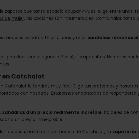
a de zapatos que tanto espacio ocupan? Pues, elige entre unas
s
as de mujer
, las opciones son innumerables. Combínalas tanto pa
 modelos distintos. Unas planas y unas
sandalias romanas a
s para lucir con elegancia. Eso sí, siempre altas. No optes por l
ntos.
 en Catchalot
on Catchalot lo tendrás muy fácil. Elige tus preferidas y nosotr
ontacto con nosotros. Estaremos encantados de responderte y r
s
sandalias a un precio realmente increíble
, no dejes de co
cas a un precio inmejorable.
illón de casa, hazte con un modelo de Catchalot, tu
zapatería