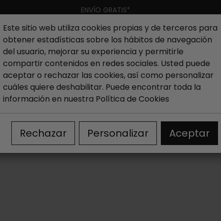
ENVÍO GRATIS*
Este sitio web utiliza cookies propias y de terceros para
obtener estadísticas sobre los hábitos de navegación
Hombre
Niño
Nueva colección
Outlet
Marcas
del usuario, mejorar su experiencia y permitirle
compartir contenidos en redes sociales. Usted puede
aceptar o rechazar las cookies, así como personalizar
er
Sandalias romanas mujer
cuáles quiere deshabilitar. Puede encontrar toda la
información en nuestra
Política de Cookies
SANDALIAS ROMANAS DE MUJER
Rechazar
Personalizar
Aceptar