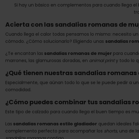
Si hay un básico en complementos para cuando llega el b
tr
Acierta con las sandalias romanas de mu
Cuando llega el calor todas pensamos lo mismo: necesito un 
cómodo. ¿Cómo solucionarlo? Eligiendo unas
sandalias rom
¿Te encantan las
sandalias romanas de mujer
para cuando
marrones, las glamurosas doradas, en
animal print
y todo lo 
¿Qué tienen nuestras sandalias romanas 
Especialmente, que aúnan todo lo que se le puede pedir a un
comodidad.
¿Cómo puedes combinar tus sandalias 
Este tipo de calzado para cuando llega el buen tiempo es mu
Las
sandalias romanas estilo gladiador
quedan ideales fald
complemento perfecto para acompañar los
shorts
, una de l
sandalias romanas
contigo.