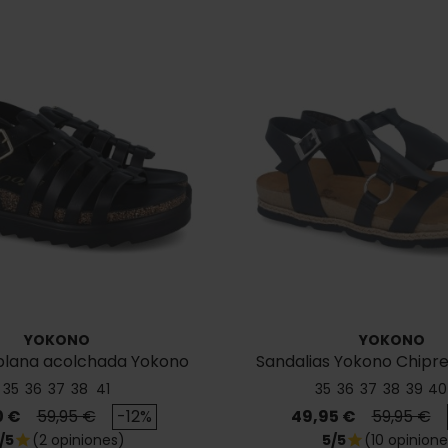
YOKONO
YOKONO
 plana acolchada Yokono
Sandalias Yokono Chipre
Tunez 107
35
36
37
38
41
35
36
37
38
39
40
o
Precio base
Precio
Precio ba
0 €
59,95 €
-12%
49,95 €
59,95 €
/5
(2 opiniones)
5/5
(10 opinione
star
star