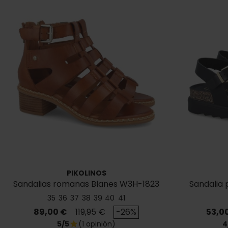
PIKOLINOS
Sandalias romanas Blanes W3H-1823
Sandalia
35
36
37
38
39
40
41
Precio
Precio base
Preci
89,00 €
119,95 €
-26%
53,0
5/5
(1 opinión)
4
star