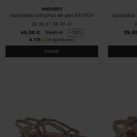
ANDARES
Sandalias romanas de piel 457004
Sandalias
35
36
37
38
39
41
3
Precio
Precio base
Preci
45,00 €
59,95 €
-25%
39,9
4.7/5
(9 opiniones)
star
Añadir