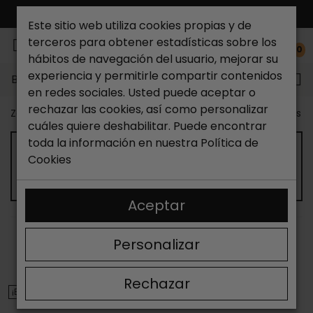
ENVÍO GRATIS*
Este sitio web utiliza cookies propias y de
terceros para obtener estadísticas sobre los
0
hábitos de navegación del usuario, mejorar su
experiencia y permitirle compartir contenidos
Buscar...
en redes sociales. Usted puede aceptar o
rechazar las cookies, así como personalizar
Zapateria Catchalot
Outlet zapatos
Outlet zapatos m
cuáles quiere deshabilitar. Puede encontrar
toda la información en nuestra
Política de
OUTLET DE SANDALIAS PLANAS DE
Cookies
MUJER
Aceptar
ORDENAR
FILTRAR
Personalizar
Mostrando 13-24 de 80 artículo(s)
Rechazar
¡EN OFERTA!
¡EN OFERTA!