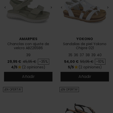
<
>
<
>
AMARPIES
YOKONO
Chanclas con ajuste de
Sandalias de piel Yokono
velcro ABZ26586
Chipre 021
39
35
36
37
38
39
40
Precio
Precio base
Precio
Precio base
29,95 €
45,95 €
-35%
54,00 €
59,95 €
-10%
4/5
(2 opiniones)
5/5
(2 opiniones)
star
star
Añadir
Añadir
¡EN OFERTA!
¡EN OFERTA!