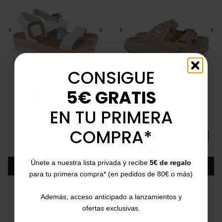
<
>
<
>
CONSIGUE
5€ GRATIS
CATCHALOT
IMAC
Sandalias de cuña baja
Sandalias con hebilla
5694
757061 3836/013
EN TU PRIMERA
35
36
37
38
39
40
41
35
36
37
38
39
40
41
COMPRA*
Precio
Precio base
Precio
Precio base
38,00 €
49,95 €
-24%
37,00 €
49,00 €
-25%
5/5
(1 opinión)
star
Únete a nuestra lista privada y recibe
5€ de regalo
Añadir
Añadir
para tu primera compra* (en pedidos de 80€ o más)
¡EN OFERTA!
Además, acceso anticipado a lanzamientos y
ofertas exclusivas.