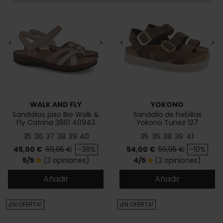
<
>
<
>
WALK AND FLY
YOKONO
Sandalias piso Bio Walk &
Sandalia de hebillas
Fly Catrina 3861 40943
Yokono Tunez 127
35
36
37
38
39
40
35
36
38
39
41
Precio
Precio base
Precio
Precio base
45,00 €
69,95 €
-36%
54,00 €
59,95 €
-10%
5/5
(3 opiniones)
4/5
(2 opiniones)
star
star
Añadir
Añadir
¡EN OFERTA!
¡EN OFERTA!