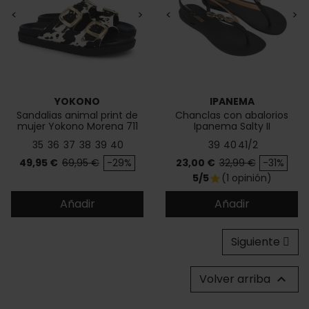
<
>
<
>
YOKONO
IPANEMA
Sandalias animal print de
Chanclas con abalorios
mujer Yokono Morena 711
Ipanema Salty II
35
36
37
38
39
40
39
40
41/2
Precio
Precio base
Precio
Precio base
49,95 €
69,95 €
-29%
23,00 €
32,99 €
-31%
5/5
(1 opinión)
star
Añadir
Añadir
Siguiente
Volver arriba
