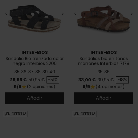
<
>
<
>
INTER-BIOS
INTER-BIOS
Sandalia Bio trenzada color
Sandalias bio en tonos
negro Interbios 2200
marrones Interbios 7178
35
36
37
38
39
40
35
36
Precio
Precio base
Precio
Precio base
29,95 €
59,95 €
-51%
33,00 €
39,95 €
-18%
5/5
(2 opiniones)
5/5
(4 opiniones)
star
star
Añadir
Añadir
¡EN OFERTA!
¡EN OFERTA!