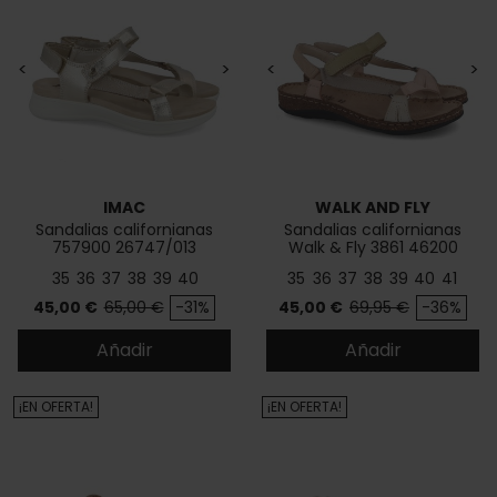
<
>
<
>
IMAC
WALK AND FLY
Sandalias californianas
Sandalias californianas
757900 26747/013
Walk & Fly 3861 46200
35
36
37
38
39
40
35
36
37
38
39
40
41
Precio
Precio base
Precio
Precio base
45,00 €
65,00 €
-31%
45,00 €
69,95 €
-36%
Añadir
Añadir
¡EN OFERTA!
¡EN OFERTA!