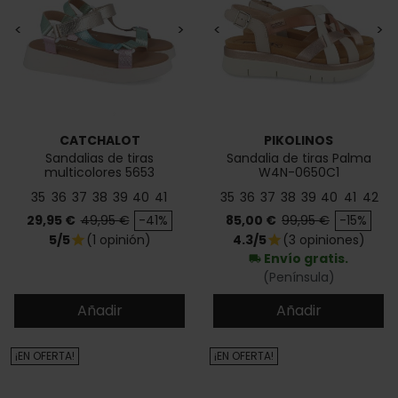
<
>
<
>
CATCHALOT
PIKOLINOS
Sandalias de tiras
Sandalia de tiras Palma
multicolores 5653
W4N-0650C1
35
36
37
38
39
40
41
35
36
37
38
39
40
41
42
Precio
Precio base
Precio
Precio base
29,95 €
49,95 €
-41%
85,00 €
99,95 €
-15%
5/5
(1 opinión)
4.3/5
(3 opiniones)
star
star
Envío gratis.
local_shipping
(Península)
Añadir
Añadir
¡EN OFERTA!
¡EN OFERTA!