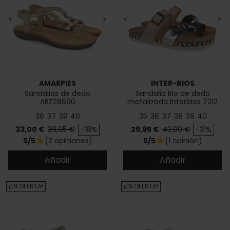
<
>
<
>
AMARPIES
INTER-BIOS
Sandalias de dedo
Sandalia Bio de dedo
ABZ28690
metalizada Interbios 7212
CF
36
37
39
40
35
36
37
38
39
40
Precio
Precio base
Precio
Precio base
33,00 €
39,95 €
-18%
29,95 €
43,00 €
-31%
5/5
(2 opiniones)
5/5
(1 opinión)
star
star
Añadir
Añadir
¡EN OFERTA!
¡EN OFERTA!