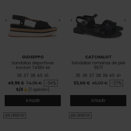
<
>
<
>
GIOSEPPO
CATCHALOT
Sandalias deportivas
Sandalias romanas de piel
Ironton 74961-M
5571
36
37
38
40
41
35
36
37
38
39
40
41
Precio
Precio base
Precio
Precio base
49,95 €
74,95 €
-34%
33,00 €
45,00 €
-27%
5/5
(1 opinión)
star
Añadir
Añadir
¡EN OFERTA!
¡EN OFERTA!