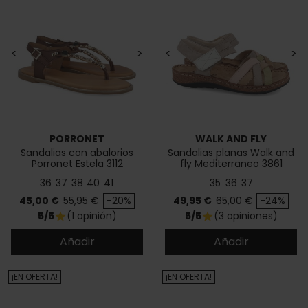
<
>
<
>
PORRONET
WALK AND FLY
Sandalias con abalorios
Sandalias planas Walk and
Porronet Estela 3112
fly Mediterraneo 3861
43170
36
37
38
40
41
35
36
37
Precio
Precio base
Precio
Precio base
45,00 €
55,95 €
-20%
49,95 €
65,00 €
-24%
5/5
(1 opinión)
5/5
(3 opiniones)
star
star
Añadir
Añadir
¡EN OFERTA!
¡EN OFERTA!