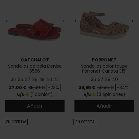
<
>
<
>
CATCHALOT
PORRONET
Sandalias de pala Denise
Sandalias color taupe
5566
Porronet Carlota 3151
35
36
37
38
39
40
41
36
37
38
40
Precio
Precio base
Precio
Precio base
27,00 €
35,00 €
-23%
39,95 €
59,95 €
-34%
5/5
(1 opinión)
5/5
(3 opiniones)
star
star
Añadir
Añadir
¡EN OFERTA!
¡EN OFERTA!