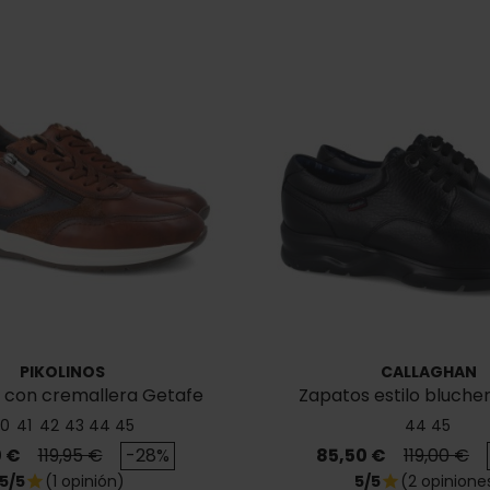
PIKOLINOS
CALLAGHAN
 con cremallera Getafe
Zapatos estilo blucher
M2B-6398C1
0
41
42
43
44
45
44
45
o
Precio base
Precio
Precio ba
 €
119,95 €
-28%
85,50 €
119,00 €
5/5
(1 opinión)
5/5
(2 opinione
star
star