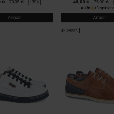
o
Precio base
Precio
Precio ba
0 €
79,95 €
-39%
45,00 €
75,00 €
4.7/5
(3 opinion
star
Añadir
Añadir
¡EN OFERTA!