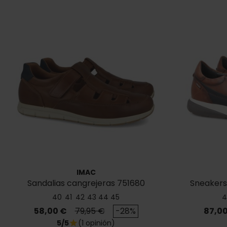
IMAC
Sandalias cangrejeras 751680
Sneakers
24532/009
40
41
42
43
44
45
4
Precio
Precio base
Preci
58,00 €
79,95 €
-28%
87,00
5/5
(1 opinión)
star