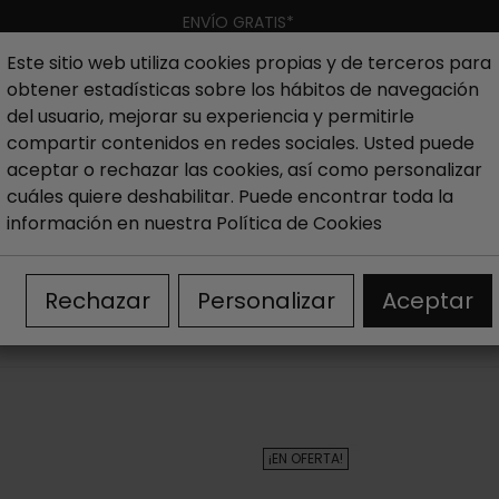
ENVÍO GRATIS*
Este sitio web utiliza cookies propias y de terceros para
obtener estadísticas sobre los hábitos de navegación
Hombre
Niño
Nueva colección
Outlet
Marcas
del usuario, mejorar su experiencia y permitirle
compartir contenidos en redes sociales. Usted puede
aceptar o rechazar las cookies, así como personalizar
hombre
Outlet Zapatos casual hombre
cuáles quiere deshabilitar. Puede encontrar toda la
información en nuestra
Política de Cookies
OUTLET DE ZAPATOS CASUAL DE HOMBRE
Rechazar
Personalizar
Aceptar
¡EN OFERTA!