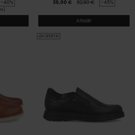
se
Precio
Precio base
-40%
35,00 €
62,90 €
-45%
es)
Añadir
¡EN OFERTA!