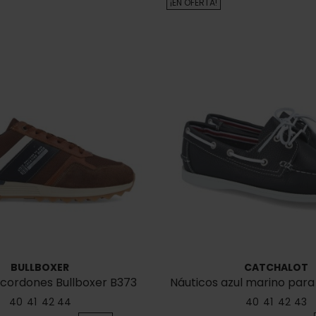
¡EN OFERTA!
BULLBOXER
CATCHALOT
s cordones Bullboxer B373
Náuticos azul marino par
K2-6718E-CONC
40
41
42
44
40
41
42
43