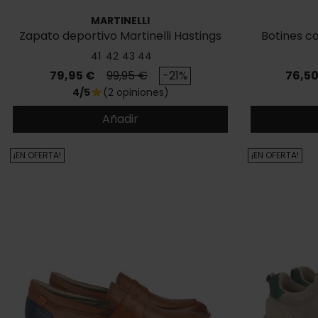
MARTINELLI
Zapato deportivo Martinelli Hastings
Botines co
1738-2950S
41
42
43
44
Precio
Precio base
Preci
79,95 €
99,95 €
-21%
76,50
4/5
(2 opiniones)
star
Añadir
¡EN OFERTA!
¡EN OFERTA!