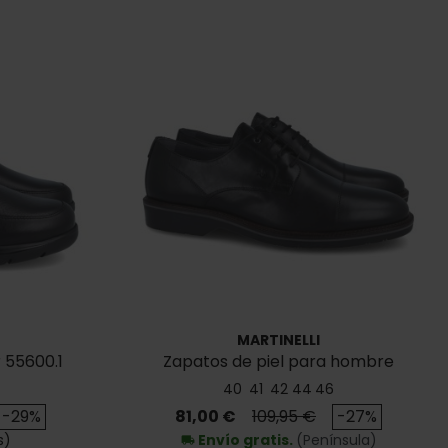
MARTINELLI
 55600.1
Zapatos de piel para hombre
Martinelli 1689-2885 E1
40
41
42
44
46
se
Precio
Precio base
-29%
81,00 €
109,95 €
-27%
s)
Envío gratis.
(Península)
local_shipping