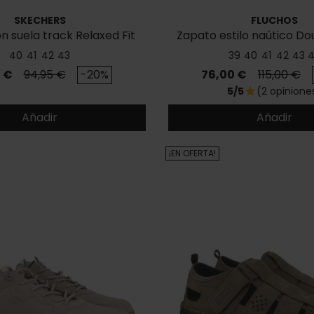
SKECHERS
FLUCHOS
n suela track Relaxed Fit
Zapato estilo naútico Do
40
41
42
43
39
40
41
42
43
o
Precio base
Precio
Precio ba
 €
94,95 €
-20%
76,00 €
115,00 €
5/5
(2 opinione
star
Añadir
Añadir
¡EN OFERTA!