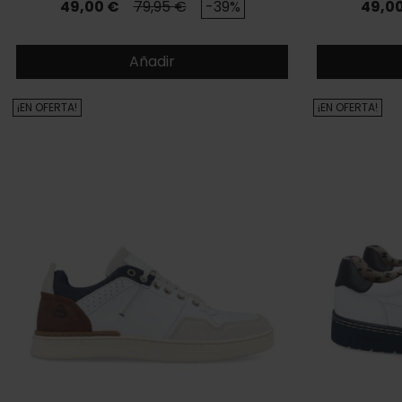
Precio
Precio base
Preci
49,00 €
79,95 €
-39%
49,0
Añadir
¡EN OFERTA!
¡EN OFERTA!