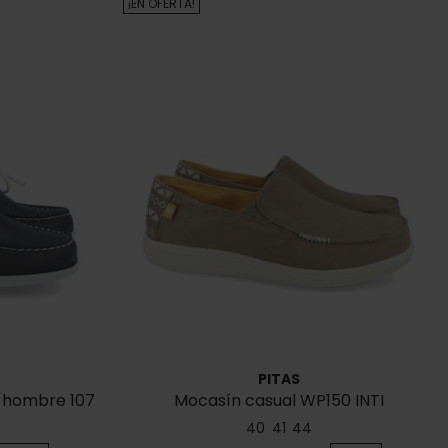
¡EN OFERTA!
PITAS
a hombre 107
Mocasín casual WP150 INTI
40
41
44