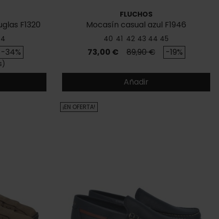
FLUCHOS
uglas F1320
Mocasín casual azul F1946
44
40
41
42
43
44
45
se
Precio
Precio base
-34%
73,00 €
89,90 €
-19%
s)
Añadir
¡EN OFERTA!