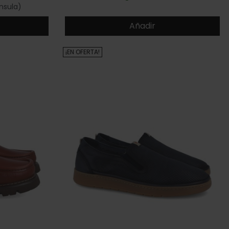
nsula)
Añadir
¡EN OFERTA!