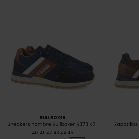
BULLBOXER
Sneakers hombre Bullboxer B373 K2-
Zapatilla
6718E-NACC
40
41
42
43
44
45