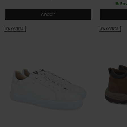
Env
local_shipping
Añadir
¡EN OFERTA!
¡EN OFERTA!