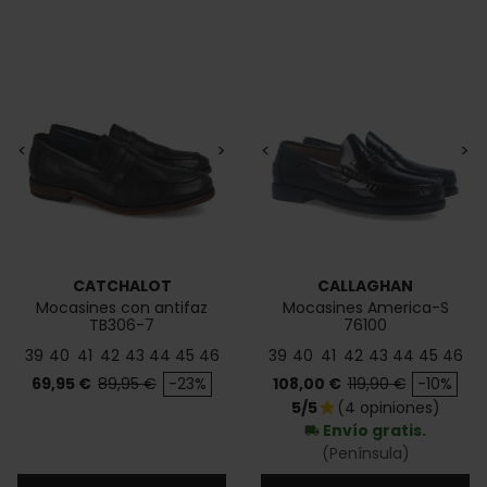
<
>
<
>
CATCHALOT
CALLAGHAN
Mocasines con antifaz
Mocasines America-S
TB306-7
76100
39
40
41
42
43
44
45
46
39
40
41
42
43
44
45
46
Precio
Precio base
Precio
Precio base
69,95 €
89,95 €
-23%
108,00 €
119,90 €
-10%
5/5
(4 opiniones)
star
Envío gratis.
local_shipping
(Península)