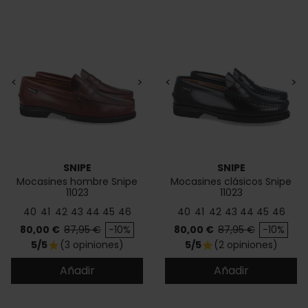
<
>
<
>
SNIPE
SNIPE
Mocasines hombre Snipe
Mocasines clásicos Snipe
11023
11023
40
41
42
43
44
45
46
40
41
42
43
44
45
46
Precio
Precio base
Precio
Precio base
80,00 €
87,95 €
-10%
80,00 €
87,95 €
-10%
5/5
(3 opiniones)
5/5
(2 opiniones)
star
star
Añadir
Añadir