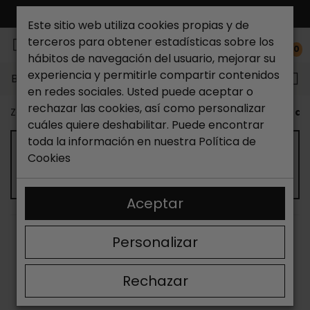
ENVÍO GRATIS*
Este sitio web utiliza cookies propias y de
terceros para obtener estadísticas sobre los
0
hábitos de navegación del usuario, mejorar su
experiencia y permitirle compartir contenidos
Buscar...
en redes sociales. Usted puede aceptar o
rechazar las cookies, así como personalizar
Zapateria Catchalot
Zapatos de hombre
Zapatos de 
cuáles quiere deshabilitar. Puede encontrar
toda la información en nuestra
Política de
ZAPATOS DE VESTIR Y FIESTA HOMBRE -
Cookies
NUEVA TEMPORADA 2026
Aceptar
ORDENAR
FILTRAR
Personalizar
Mostrando 13-24 de 45 artículo(s)
Rechazar