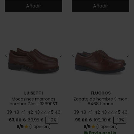
Añadir
Añadir
<
>
<
>
LUISETTI
FLUCHOS
Mocasines marrones
Zapato de hombre Simon
hombre Class 33600ST
8468 Libano
39
40
41
42
43
44
45
46
39
40
41
42
43
44
45
46
Precio
Precio base
Precio
Precio base
63,00 €
69,95 €
-10%
99,00 €
109,00 €
-10%
5/5
(1 opinión)
5/5
(1 opinión)
star
star
Envío gratis.
local_shipping