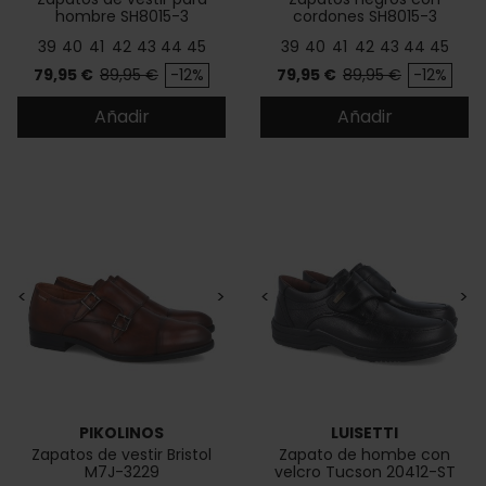
hombre SH8015-3
cordones SH8015-3
39
40
41
42
43
44
45
39
40
41
42
43
44
45
Precio
Precio base
Precio
Precio base
79,95 €
89,95 €
-12%
79,95 €
89,95 €
-12%
Añadir
Añadir
<
>
<
>
PIKOLINOS
LUISETTI
Zapatos de vestir Bristol
Zapato de hombe con
M7J-3229
velcro Tucson 20412-ST