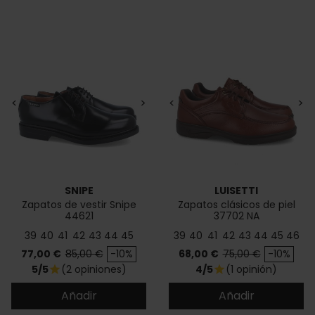
<
>
<
>
SNIPE
LUISETTI
Zapatos de vestir Snipe
Zapatos clásicos de piel
44621
37702 NA
39
40
41
42
43
44
45
39
40
41
42
43
44
45
46
Precio
Precio base
Precio
Precio base
77,00 €
85,00 €
-10%
68,00 €
75,00 €
-10%
5/5
(2 opiniones)
4/5
(1 opinión)
star
star
Añadir
Añadir