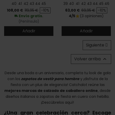
40
41
42
43
44
45
39
40
41
42
43
44
45
46
Precio
Precio base
Precio
Precio base
108,00 €
119,95 €
-10%
63,00 €
69,95 €
-10%
Envío gratis.
4/5
(3 opiniones)
star
local_shipping
(Península)
Añadir
Añadir
Siguiente
Volver arriba

Desde una boda a un aniversario, completa tu look de gala
con los
zapatos de vestir para hombre
y ¡disfruta de la
fiesta con un plus de elegancia! Catchalot reúne las
mejores marcas de calzado de caballero online
, desde
diseños italianos a zapatos de fiesta en cuero con hebilla.
¡Descúbrelos aquí!
¿Una gran celebración cerca? Escoge