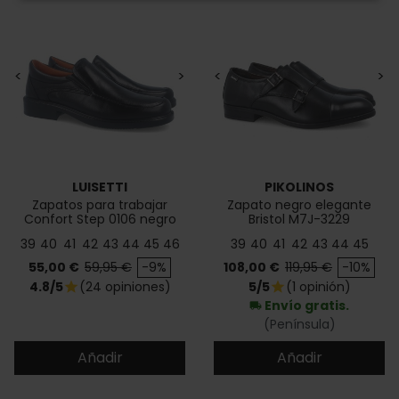
<
>
<
>
LUISETTI
PIKOLINOS
Zapatos para trabajar
Zapato negro elegante
Confort Step 0106 negro
Bristol M7J-3229
39
40
41
42
43
44
45
46
39
40
41
42
43
44
45
Precio
Precio base
Precio
Precio base
55,00 €
59,95 €
-9%
108,00 €
119,95 €
-10%
4.8/5
(24 opiniones)
5/5
(1 opinión)
star
star
Envío gratis.
local_shipping
(Península)
Añadir
Añadir