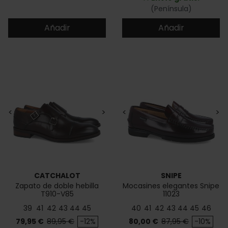
(Península)
Añadir
Añadir
<
>
<
>
CATCHALOT
SNIPE
Zapato de doble hebilla
Mocasines elegantes Snipe
T910-V85
11023
39
41
42
43
44
45
40
41
42
43
44
45
46
Precio
Precio base
Precio
Precio base
79,95 €
89,95 €
-12%
80,00 €
87,95 €
-10%