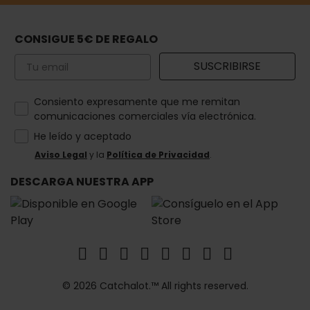
CONSIGUE 5€ DE REGALO
Email
SUSCRIBIRSE
How would you like to hear from us?
Consiento expresamente que me remitan
comunicaciones comerciales vía electrónica.
He leído y aceptado
Aviso Legal
y la
Política de Privacidad
.
DESCARGA NUESTRA APP
© 2026 Catchalot.™ All rights reserved.