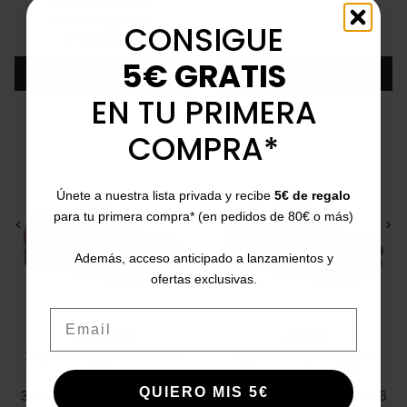
5/5
(1 opinión)
star
Envío gratis.
local_shipping
CONSIGUE
(Península)
5€ GRATIS
Añadir
Añadir
EN TU PRIMERA
COMPRA*
Únete a nuestra lista privada y recibe
5€ de regalo
para tu primera compra* (en pedidos de 80€ o más)
<
>
<
>
Además, acceso anticipado a lanzamientos y
ofertas exclusivas.
Email
FLUCHOS
LUISETTI
Zapato marrón Heracles
Zapato cómodo casual
8412
Confort Step 0107
QUIERO MIS 5€
39
40
41
42
43
44
45
46
39
40
41
42
43
44
45
46