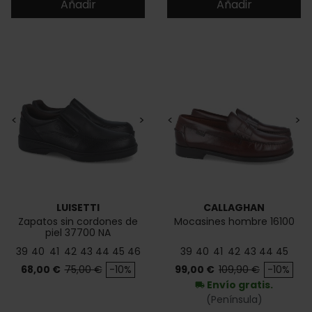
Añadir
Añadir
<
>
<
>
LUISETTI
CALLAGHAN
Zapatos sin cordones de
Mocasines hombre 16100
piel 37700 NA
39
40
41
42
43
44
45
46
39
40
41
42
43
44
45
Precio
Precio base
Precio
Precio base
68,00 €
75,00 €
-10%
99,00 €
109,90 €
-10%
Envío gratis.
local_shipping
(Península)