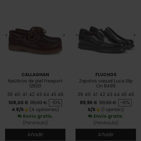
<
>
<
>
CALLAGHAN
FLUCHOS
Naúticos de piel Freeport
Zapatos casual Luca Slip
12500
On 8499
39
40
41
42
43
44
45
46
39
40
41
42
43
44
45
46
Precio
Precio base
Precio
Precio base
108,00 €
119,00 €
-10%
89,95 €
99,90 €
-10%
4.8/5
(4 opiniones)
5/5
(1 opinión)
star
star
Envío gratis.
Envío gratis.
local_shipping
local_shipping
(Península)
(Península)
Añadir
Añadir