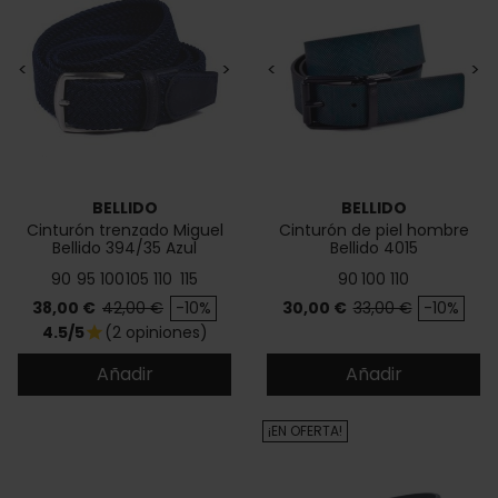
<
>
<
>
BELLIDO
BELLIDO
Cinturón trenzado Miguel
Cinturón de piel hombre
Bellido 394/35 Azul
Bellido 4015
90
95
100
105
110
115
90
100
110
Precio
Precio base
Precio
Precio base
38,00 €
42,00 €
-10%
30,00 €
33,00 €
-10%
4.5/5
(2 opiniones)
star
Añadir
Añadir
¡EN OFERTA!