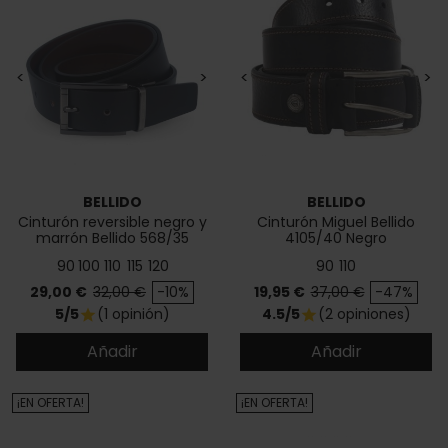
<
>
<
>
BELLIDO
BELLIDO
Cinturón reversible negro y
Cinturón Miguel Bellido
marrón Bellido 568/35
4105/40 Negro
90
100
110
115
120
90
110
Precio
Precio base
Precio
Precio base
29,00 €
32,00 €
-10%
19,95 €
37,00 €
-47%
5/5
(1 opinión)
4.5/5
(2 opiniones)
star
star
Añadir
Añadir
¡EN OFERTA!
¡EN OFERTA!