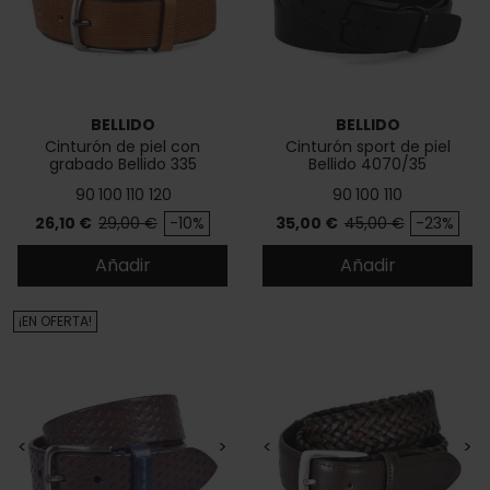
BELLIDO
BELLIDO
Cinturón de piel con
Cinturón sport de piel
grabado Bellido 335
Bellido 4070/35
90
100
110
120
90
100
110
Precio
Precio base
Precio
Precio base
26,10 €
29,00 €
-10%
35,00 €
45,00 €
-23%
Añadir
Añadir
¡EN OFERTA!
<
>
<
>