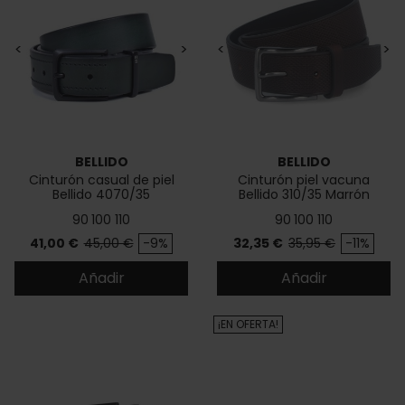
<
>
<
>
BELLIDO
BELLIDO
Cinturón casual de piel
Cinturón piel vacuna
Bellido 4070/35
Bellido 310/35 Marrón
90
100
110
90
100
110
Precio
Precio base
Precio
Precio base
41,00 €
45,00 €
-9%
32,35 €
35,95 €
-11%
Añadir
Añadir
¡EN OFERTA!