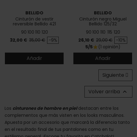
BELLIDO
BELLIDO
Cinturón de vestir
Cinturón negro Miguel
reversible Bellido 421
Bellido 125/32
90
100
110
120
90
100
110
115
120
Precio
Precio base
Precio
Precio base
32,00 €
35,00 €
-9%
26,10 €
29,00 €
-10%
5/5
(1 opinión)
star
Añadir
Añadir
Siguiente
Volver arriba

Los
cinturones de hombre en piel
destacan entre los
complementos que más visten en los looks masculinos.
Apuesta por un accesorio que marcará la diferencia tanto
en el resultado final de tus pantalones como en tu
estilismo general. ¡Escoge tu favorito en Catchalot!