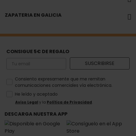
ZAPATERIA EN GALICIA
CONSIGUE 5€ DE REGALO
Email
SUSCRIBIRSE
How would you like to hear from us?
Consiento expresamente que me remitan
comunicaciones comerciales vía electrónica.
He leído y aceptado
Aviso Legal
y la
Política de Privacidad
.
DESCARGA NUESTRA APP