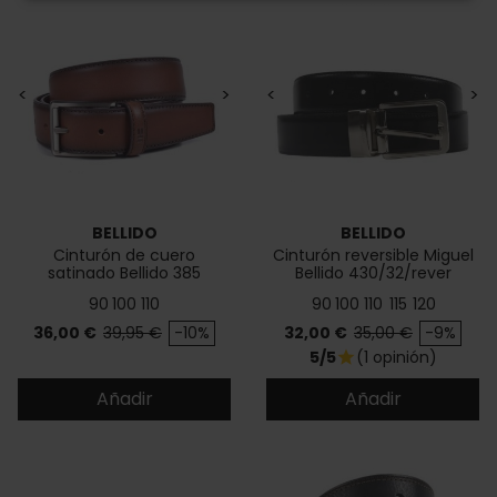
<
>
<
>
BELLIDO
BELLIDO
Cinturón de cuero
Cinturón reversible Miguel
satinado Bellido 385
Bellido 430/32/rever
90
100
110
90
100
110
115
120
Precio
Precio base
Precio
Precio base
36,00 €
39,95 €
-10%
32,00 €
35,00 €
-9%
5/5
(1 opinión)
star
Añadir
Añadir