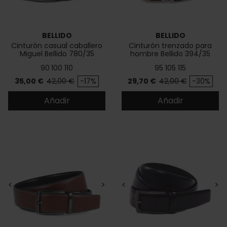
BELLIDO
BELLIDO
Cinturón casual caballero
Cinturón trenzado para
Miguel Bellido 780/35
hombre Bellido 394/35
90
100
110
95
105
115
Precio
Precio base
Precio
Precio base
35,00 €
42,00 €
-17%
29,70 €
42,00 €
-30%
Añadir
Añadir
<
>
<
>