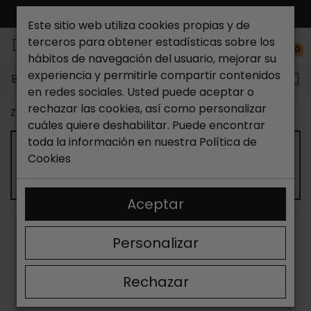
ENVÍO GRATIS*
Este sitio web utiliza cookies propias y de
terceros para obtener estadísticas sobre los
0
hábitos de navegación del usuario, mejorar su
experiencia y permitirle compartir contenidos
Buscar...
en redes sociales. Usted puede aceptar o
rechazar las cookies, así como personalizar
Zapateria Catchalot
Cinturones Hombre
cuáles quiere deshabilitar. Puede encontrar
toda la información en nuestra
Política de
Cookies
CINTURONES DE HOMBRE
Aceptar
ORDENAR
FILTRAR
Personalizar
Mostrando 13-24 de 39 artículo(s)
Rechazar