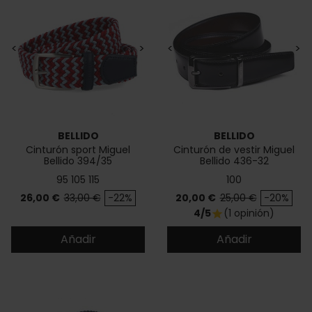
<
>
<
>
BELLIDO
BELLIDO
Cinturón sport Miguel
Cinturón de vestir Miguel
Bellido 394/35
Bellido 436-32
95
105
115
100
Precio
Precio base
Precio
Precio base
26,00 €
33,00 €
-22%
20,00 €
25,00 €
-20%
4/5
(1 opinión)
star
Añadir
Añadir