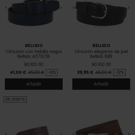
<
>
<
>
BELLIDO
BELLIDO
Cinturón con hebilla negra
Cinturón elegante de piel
Bellido 4070/35
Bellido 685
90
100
110
90
100
110
Precio
Precio base
Precio
Precio base
41,00 €
45,00 €
-9%
39,95 €
45,00 €
-12%
Añadir
Añadir
¡EN OFERTA!
<
>
<
>