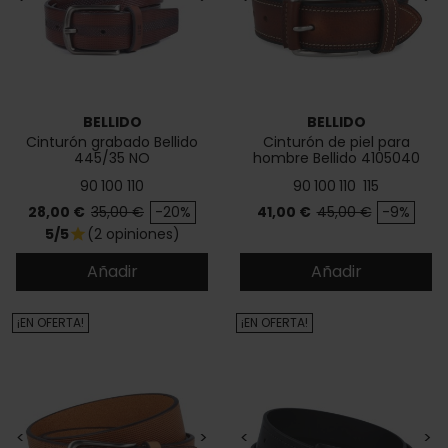
BELLIDO
BELLIDO
Cinturón grabado Bellido
Cinturón de piel para
445/35 NO
hombre Bellido 4105040
90
100
110
90
100
110
115
Precio
Precio base
Precio
Precio base
28,00 €
35,00 €
-20%
41,00 €
45,00 €
-9%
5/5
(2 opiniones)
star
Añadir
Añadir
¡EN OFERTA!
¡EN OFERTA!
<
>
<
>