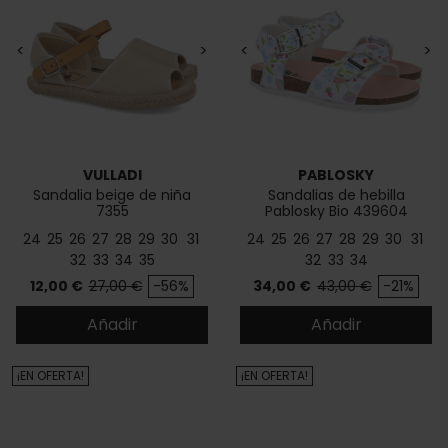
<
>
<
>
VULLADI
PABLOSKY
Sandalia beige de niña
Sandalias de hebilla
7355
Pablosky Bio 439604
24
25
26
27
28
29
30
31
24
25
26
27
28
29
30
31
32
33
34
35
32
33
34
Precio
Precio base
Precio
Precio base
12,00 €
27,00 €
-56%
34,00 €
43,00 €
-21%
Añadir
Añadir
¡EN OFERTA!
¡EN OFERTA!