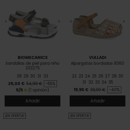
<
>
<
>
BIOMECANICS
VULLADI
Sandalias de piel para niño
Alpargatas bordadas 8360
232275
28
29
30
31
33
22
23
24
25
26
27
28
30
31
32
33
34
35
Precio
Precio base
25,00 €
54,90 €
-55%
Precio
Precio base
19,95 €
33,00 €
-40%
5/5
(1 opinión)
star
Añadir
Añadir
¡EN OFERTA!
¡EN OFERTA!