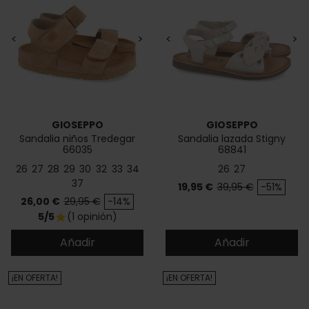
<
>
<
>
GIOSEPPO
GIOSEPPO
Sandalia niños Tredegar
Sandalia lazada Stigny
66035
68841
26
27
28
29
30
32
33
34
26
27
37
Precio
Precio base
19,95 €
39,95 €
-51%
Precio
Precio base
26,00 €
29,95 €
-14%
5/5
(1 opinión)
star
Añadir
Añadir
¡EN OFERTA!
¡EN OFERTA!