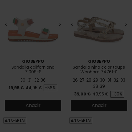
<
>
<
>
GIOSEPPO
GIOSEPPO
Sandalia californiana
Sandalia niña color taupe
71008-P
Wenham 74761-P
30
31
32
36
26
27
28
29
30
31
32
33
38
39
Precio
Precio base
19,95 €
44,95 €
-56%
Precio
Precio base
35,00 €
49,95 €
-30%
Añadir
Añadir
¡EN OFERTA!
¡EN OFERTA!