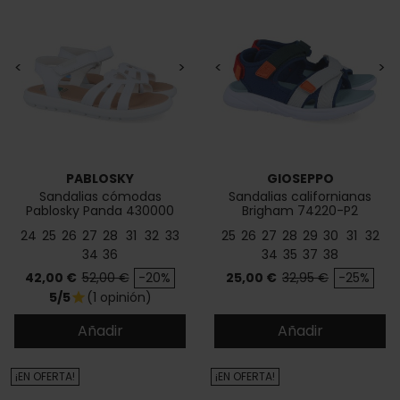
<
>
<
>
PABLOSKY
GIOSEPPO
Sandalias cómodas
Sandalias californianas
Pablosky Panda 430000
Brigham 74220-P2
24
25
26
27
28
31
32
33
25
26
27
28
29
30
31
32
34
36
34
35
37
38
Precio
Precio base
Precio
Precio base
42,00 €
52,00 €
-20%
25,00 €
32,95 €
-25%
5/5
(1 opinión)
star
Añadir
Añadir
¡EN OFERTA!
¡EN OFERTA!