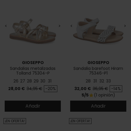
<
>
<
>
GIOSEPPO
GIOSEPPO
Sandalias metalizadas
Sandalia barefoot Hiram
Tolland 75304-P
75346-P1
26
27
28
29
30
31
28
31
32
33
Precio
Precio base
Precio
Precio base
28,00 €
34,95 €
-20%
32,00 €
36,95 €
-14%
5/5
(1 opinión)
star
Añadir
Añadir
¡EN OFERTA!
¡EN OFERTA!