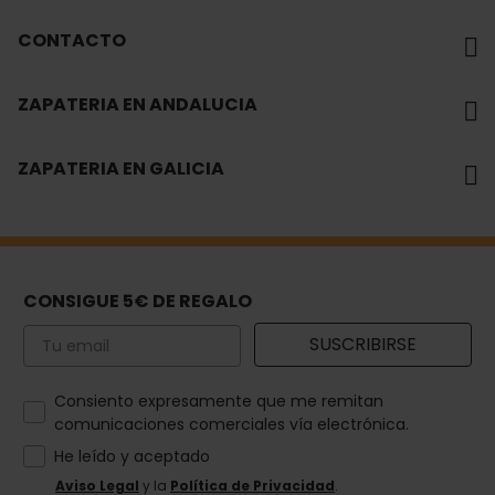
CONTACTO
ZAPATERIA EN ANDALUCIA
ZAPATERIA EN GALICIA
CONSIGUE 5€ DE REGALO
Email
SUSCRIBIRSE
How would you like to hear from us?
Consiento expresamente que me remitan
comunicaciones comerciales vía electrónica.
He leído y aceptado
Aviso Legal
y la
Política de Privacidad
.