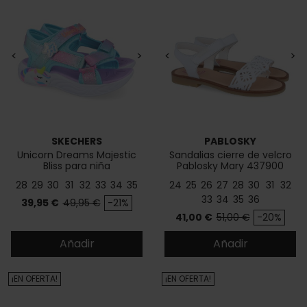
<
>
<
>
SKECHERS
PABLOSKY
Unicorn Dreams Majestic
Sandalias cierre de velcro
Bliss para niña
Pablosky Mary 437900
28
29
30
31
32
33
34
35
24
25
26
27
28
30
31
32
33
34
35
36
Precio
Precio base
39,95 €
49,95 €
-21%
Precio
Precio base
41,00 €
51,00 €
-20%
Añadir
Añadir
¡EN OFERTA!
¡EN OFERTA!