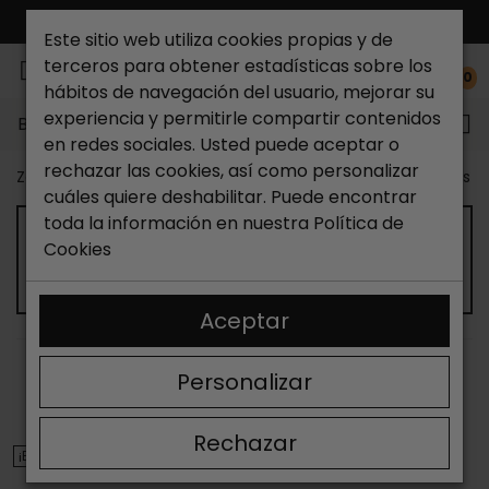
ENVÍO GRATIS*
Este sitio web utiliza cookies propias y de
terceros para obtener estadísticas sobre los
0
hábitos de navegación del usuario, mejorar su
experiencia y permitirle compartir contenidos
Buscar...
en redes sociales. Usted puede aceptar o
rechazar las cookies, así como personalizar
Zapateria Catchalot
Outlet zapatos
Outlet zapatos n
cuáles quiere deshabilitar. Puede encontrar
toda la información en nuestra
Política de
Cookies
OUTLET DE SANDALIAS DE NIÑO
Aceptar
ORDENAR
FILTRAR
Personalizar
Mostrando 13-24 de 35 artículo(s)
Rechazar
¡EN OFERTA!
¡EN OFERTA!