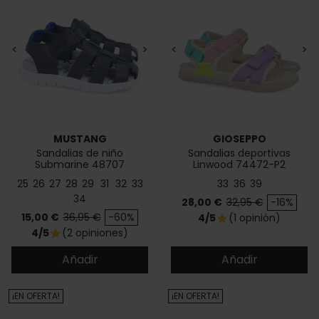
<
>
<
>
MUSTANG
GIOSEPPO
Sandalias de niño
Sandalias deportivas
Submarine 48707
Linwood 74472-P2
25
26
27
28
29
31
32
33
33
36
39
34
Precio
Precio base
28,00 €
32,95 €
-16%
Precio
Precio base
15,00 €
36,95 €
-60%
4/5
(1 opinión)
star
4/5
(2 opiniones)
star
Añadir
Añadir
¡EN OFERTA!
¡EN OFERTA!