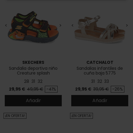
<
>
<
>
SKECHERS
CATCHALOT
Sandalia deportiva niño
Sandalias infantiles de
Creature splash
cuña baja 5775
28
31
32
31
32
33
Precio
Precio base
Precio
Precio base
29,95 €
49,95 €
-41%
29,95 €
39,95 €
-26%
Añadir
Añadir
¡EN OFERTA!
¡EN OFERTA!