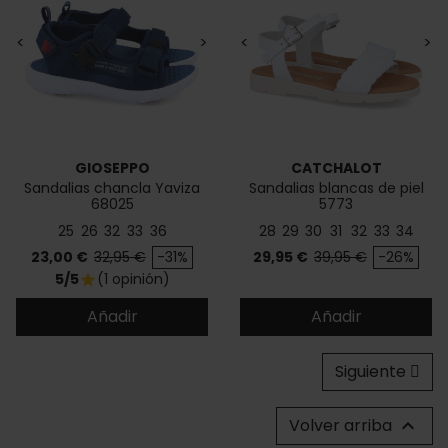
<
>
<
>
GIOSEPPO
CATCHALOT
Sandalias chancla Yaviza
Sandalias blancas de piel
68025
5773
25
26
32
33
36
28
29
30
31
32
33
34
Precio
Precio base
Precio
Precio base
23,00 €
32,95 €
-31%
29,95 €
39,95 €
-26%
5/5
(1 opinión)
star
Añadir
Añadir
Siguiente
Volver arriba
