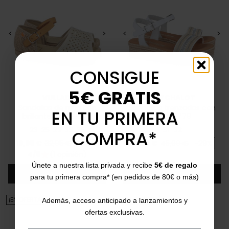
<
>
<
>
CONSIGUE
5€ GRATIS
VULLADI
CATCHALOT
Sandalias de niña con
Sandalias trenzadas con
EN TU PRIMERA
brillantes 2378-679
cuña 5779
23
25
29
33
35
31
32
COMPRA*
Precio
Precio base
Precio
Precio base
19,95 €
32,95 €
-40%
32,00 €
45,00 €
-29%
4/5
(1 opinión)
star
Únete a nuestra lista privada y recibe
5€ de regalo
Añadir
Añadir
para tu primera compra* (en pedidos de 80€ o más)
¡EN OFERTA!
¡EN OFERTA!
Además, acceso anticipado a lanzamientos y
ofertas exclusivas.