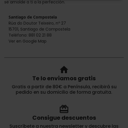
se amolde a ti a la perfección.
Santiago de Compostela
Rúa do Doutor Teixeiro, nº 27
15701, Santiago de Compostela
Teléfono: 881 02 21 88
Ver en Google Map
home
Te lo enviamos gratis
Gratis a partir de 80€ a Península, recibirá su
pedido en su domicilio de forma gratuita.
redeem
Consigue descuentos
Suscríbete a nuestra newsletter y descubre las