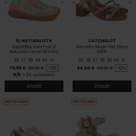
<
>
<
>
EL NATURALISTA
CATCHALOT
Zapatillas barefoot El
Sandalia Mujer Piel Olivia
Naturista Oroel N5435C
5905
36
37
38
39
40
41
35
36
37
38
39
40
41
Precio
Precio base
Precio
Precio base
79,95 €
99,95 €
-21%
44,00 €
49,95 €
-12%
5/5
(4 opiniones)
star
Añadir
Añadir
DESTACADO
DESTACADO