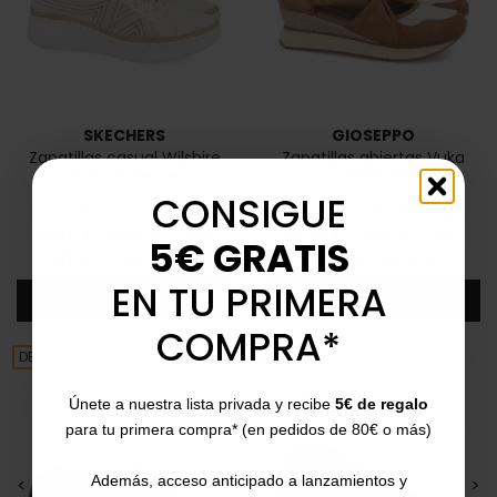
SKECHERS
GIOSEPPO
Zapatillas casual Wilshire
Zapatillas abiertas Vuka
Blvd - Bellevue
78133-P
CONSIGUE
38
39
40
41
35
36
37
38
39
40
41
Precio
Precio base
Precio
Precio base
55,00 €
69,95 €
-22%
59,95 €
74,95 €
-21%
5€ GRATIS
5/5
(3 opiniones)
3/5
(1 opinión)
star
star
EN TU PRIMERA
Añadir
Añadir
COMPRA*
DESTACADO
DESTACADO
Únete a nuestra lista privada y recibe
5€ de regalo
para tu primera compra* (en pedidos de 80€ o más)
Además, acceso anticipado a lanzamientos y
<
>
<
>