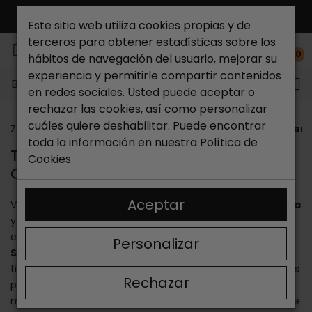
ENVÍO GRATIS*
Este sitio web utiliza cookies propias y de
terceros para obtener estadísticas sobre los
0
hábitos de navegación del usuario, mejorar su
experiencia y permitirle compartir contenidos
Buscar...
en redes sociales. Usted puede aceptar o
rechazar las cookies, así como personalizar
cuáles quiere deshabilitar. Puede encontrar
Zapateria Catchalot
Tiendas
Tienda de zapatos en
toda la información en nuestra
Política de
TIENDA DE ZAPATOS EN SANTIAGO DE
Cookies
COMPOSTELA
Aceptar
Visita tu
tienda de zapatos en Santiago de Compostela
y mantente al corriente sobre todas nuestras novedades
en calzado de mujer, hombre y niño. En las
zapaterías
Personalizar
Santiago de Compostela
sabemos que cada persona
tiene unas preferencias únicas y, por esto, una de nuestras
Rechazar
prioridades es ofrecer una gran diversidad de las mejores
marcas, modelos y colores, para que así encuentres lo que