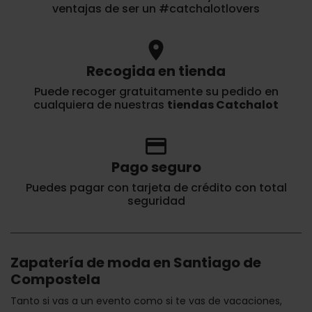
ventajas de ser un #catchalotlovers
location_on
Recogida en tienda
Puede recoger gratuitamente su pedido en
cualquiera de nuestras
tiendas Catchalot
credit_card
Pago seguro
Puedes pagar con tarjeta de crédito con total
seguridad
Zapatería de moda en Santiago de
Compostela
Tanto si vas a un evento como si te vas de vacaciones,