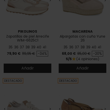
<
>
<
>
PIKOLINOS
MACARENA
Zapatillas de piel Arrecife
Alpargatas con cuña Yune
W1M-6625C1
26
35
36
37
38
39
40
41
35
36
37
38
39
40
41
Precio
Precio base
Precio
Precio base
79,90 €
119,95 €
-34%
68,00 €
85,00 €
-20%
5/5
(4 opiniones)
star
Añadir
Añadir
DESTACADO
DESTACADO
<
>
<
>