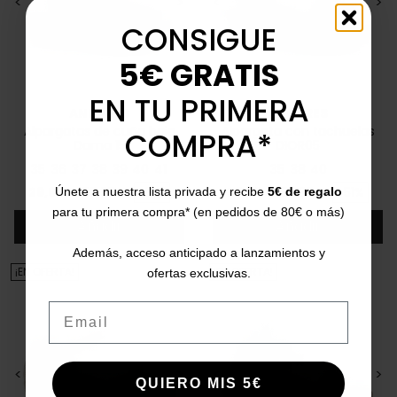
<
>
<
>
CONSIGUE
5€ GRATIS
EN TU PRIMERA
ANDARES
ANDARES
Alpargatas de cuña baja
Alpargata con tachuelas
COMPRA*
Dama 15
DIOR05
35
36
37
38
39
40
41
35
38
40
Precio
Precio base
Precio
Precio base
29,95 €
59,95 €
-51%
29,95 €
59,95 €
-51%
Únete a nuestra lista privada y recibe
5€ de regalo
para tu primera compra* (en pedidos de 80€ o más)
Añadir
Añadir
Además, acceso anticipado a lanzamientos y
¡EN OFERTA!
¡EN OFERTA!
ofertas exclusivas.
Email
<
>
<
>
QUIERO MIS 5€