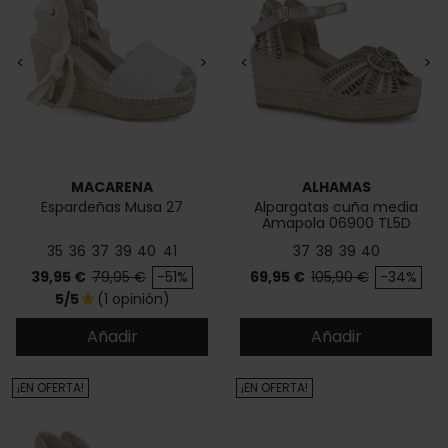
<
>
<
>
MACARENA
ALHAMAS
Espardeñas Musa 27
Alpargatas cuña media
Amapola 06900 TL5D
35
36
37
39
40
41
37
38
39
40
Precio
Precio base
Precio
Precio base
39,95 €
79,95 €
-51%
69,95 €
105,90 €
-34%
5/5
(1 opinión)
star
Añadir
Añadir
¡EN OFERTA!
¡EN OFERTA!