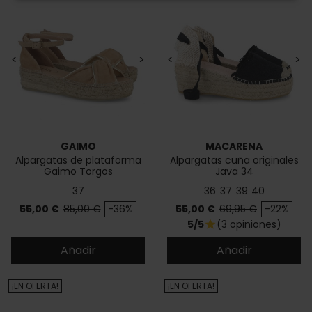
<
>
<
>
GAIMO
MACARENA
Alpargatas de plataforma
Alpargatas cuña originales
Gaimo Torgos
Java 34
37
36
37
39
40
Precio
Precio base
Precio
Precio base
55,00 €
85,00 €
-36%
55,00 €
69,95 €
-22%
5/5
(3 opiniones)
star
Añadir
Añadir
¡EN OFERTA!
¡EN OFERTA!