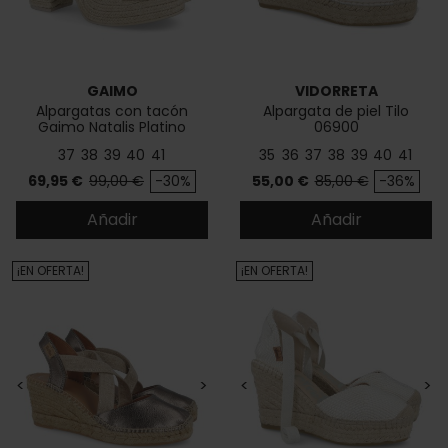
GAIMO
VIDORRETA
Alpargatas con tacón
Alpargata de piel Tilo
Gaimo Natalis Platino
06900
37
38
39
40
41
35
36
37
38
39
40
41
Precio
Precio base
Precio
Precio base
69,95 €
99,00 €
-30%
55,00 €
85,00 €
-36%
Añadir
Añadir
¡EN OFERTA!
¡EN OFERTA!
<
>
<
>