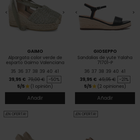
<
>
<
>
GAIMO
GIOSEPPO
Alpargata color verde de
Sandalias de yute Yalaha
esparto Gaimo Valenciana
71701-P
35
36
37
38
39
40
41
36
37
38
39
40
41
Precio
Precio base
Precio
Precio base
39,95 €
79,00 €
-50%
39,95 €
49,95 €
-21%
5/5
(1 opinión)
5/5
(2 opiniones)
star
star
Añadir
Añadir
¡EN OFERTA!
¡EN OFERTA!