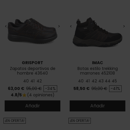
<
>
<
>
GRISPORT
IMAC
Zapatos deportivos de
Botas estilo trekking
hombre 43640
marrones 452108
40
41
42
40
41
42
43
44
45
Precio
Precio base
Precio
Precio base
63,00 €
95,00 €
-34%
58,50 €
99,00 €
-41%
4.8/5
(4 opiniones)
star
Añadir
Añadir
¡EN OFERTA!
¡EN OFERTA!