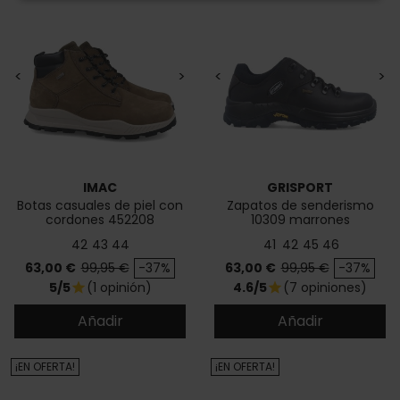
<
>
<
>
IMAC
GRISPORT
Botas casuales de piel con
Zapatos de senderismo
cordones 452208
10309 marrones
42
43
44
41
42
45
46
Precio
Precio base
Precio
Precio base
63,00 €
99,95 €
-37%
63,00 €
99,95 €
-37%
5/5
(1 opinión)
4.6/5
(7 opiniones)
star
star
Añadir
Añadir
¡EN OFERTA!
¡EN OFERTA!