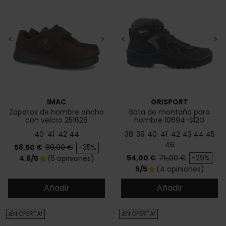
<
>
<
>
IMAC
GRISPORT
Zapatos de hombre ancho
Bota de montaña para
con velcro 251628
hombre 10694-S12G
40
41
42
44
38
39
40
41
42
43
44
45
46
Precio
Precio base
58,50 €
89,00 €
-35%
Precio
Precio base
54,00 €
75,00 €
-29%
4.6/5
(5 opiniones)
star
5/5
(4 opiniones)
star
Añadir
Añadir
¡EN OFERTA!
¡EN OFERTA!