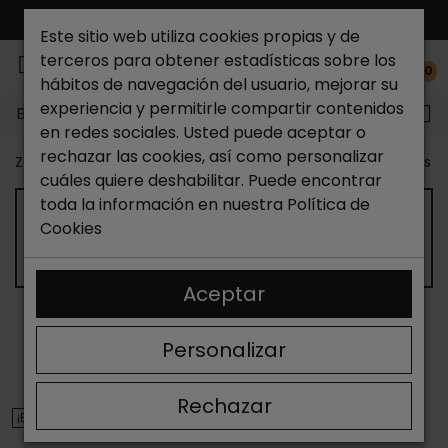
ENVÍO GRATIS*
Este sitio web utiliza cookies propias y de
terceros para obtener estadísticas sobre los
0
hábitos de navegación del usuario, mejorar su
experiencia y permitirle compartir contenidos
Buscar...
en redes sociales. Usted puede aceptar o
rechazar las cookies, así como personalizar
Zapateria Catchalot
Outlet zapatos
Outlet zapatos 
cuáles quiere deshabilitar. Puede encontrar
toda la información en nuestra
Política de
OUTLET DE ZAPATOS IMPERMEABLES DE
Cookies
HOMBRE
Aceptar
ORDENAR
FILTRAR
Personalizar
Mostrando 1-10 de 10 artículo(s)
Rechazar
¡EN OFERTA!
¡EN OFERTA!