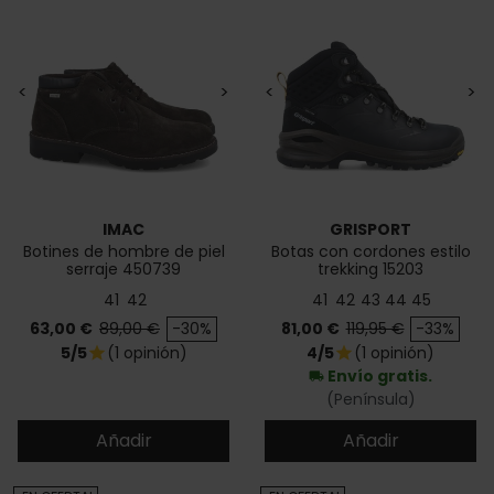
<
>
<
>
IMAC
GRISPORT
Botines de hombre de piel
Botas con cordones estilo
serraje 450739
trekking 15203
41
42
41
42
43
44
45
Precio
Precio base
Precio
Precio base
63,00 €
89,00 €
-30%
81,00 €
119,95 €
-33%
5/5
(1 opinión)
4/5
(1 opinión)
star
star
Envío gratis.
local_shipping
(Península)
Añadir
Añadir