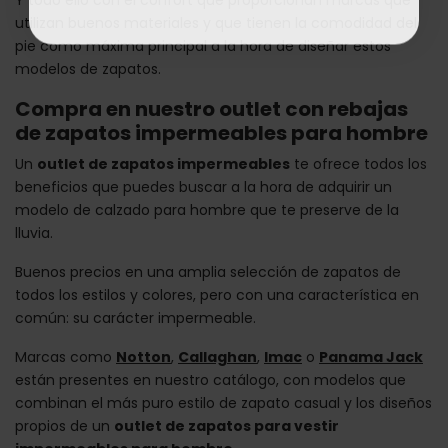
utilizan buenos materiales y que tienen la comodidad del
pie como máxima principal a la hora de diseñar estos
modelos de zapatos.
Compra en nuestro outlet con rebajas
de zapatos impermeables para hombre
Un
outlet de zapatos impermeables
te ofrece todos los
beneficios que puedes buscar a la hora de adquirir un
modelo de calzado para hombre que te preserve de la
lluvia.
Buenos precios en una amplia selección de zapatos de
todos los estilos y colores, pero con una característica en
común: su carácter impermeable.
Marcas como
Notton
,
Callaghan
,
Imac
o
Panama Jack
están presentes en nuestro catálogo, con modelos que
combinan el más puro estilo de zapato casual y los diseños
propios de un
outlet de zapatos para vestir