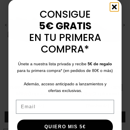
CONSIGUE
5€ GRATIS
<
>
<
>
EN TU PRIMERA
COMPRA*
PIKOLINOS
FLUCHOS
Únete a nuestra lista privada y recibe
5€ de regalo
Mocasín piel marrón
Zapatos de piel casual
para tu primera compra* (en pedidos de 80€ o más)
Linares M8U-3179C1
para hombre F1606
41
43
45
46
39
40
43
45
Además, acceso anticipado a lanzamientos y
Precio
Precio base
Precio
Precio base
81,00 €
119,95 €
-33%
81,00 €
109,00 €
-26%
ofertas exclusivas.
5/5
(1 opinión)
4.7/5
(3 opiniones)
star
star
Envío gratis.
Envío gratis.
local_shipping
local_shipping
Email
(Península)
(Península)
Añadir
Añadir
QUIERO MIS 5€