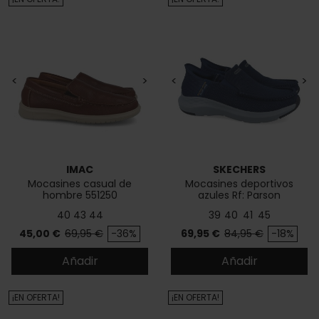
<
>
<
>
IMAC
SKECHERS
Mocasines casual de
Mocasines deportivos
hombre 551250
azules Rf: Parson
40
43
44
39
40
41
45
Precio
Precio base
Precio
Precio base
45,00 €
69,95 €
-36%
69,95 €
84,95 €
-18%
Añadir
Añadir
¡EN OFERTA!
¡EN OFERTA!