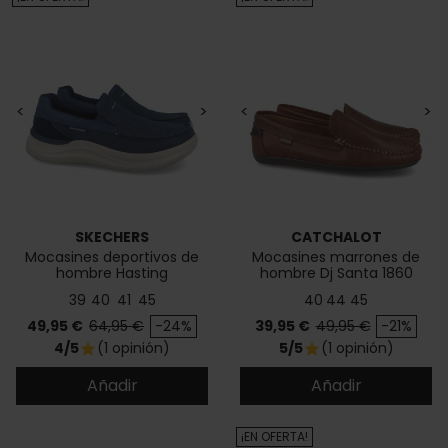
<
>
<
>
SKECHERS
CATCHALOT
Mocasines deportivos de
Mocasines marrones de
hombre Hasting
hombre Dj Santa 1860
39
40
41
45
40
44
45
Precio
Precio base
Precio
Precio base
49,95 €
64,95 €
-24%
39,95 €
49,95 €
-21%
4/5
(1 opinión)
5/5
(1 opinión)
star
star
Añadir
Añadir
¡EN OFERTA!