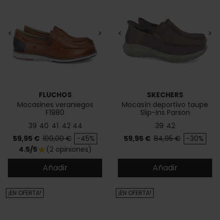
<
>
<
>
FLUCHOS
SKECHERS
Mocasines veraniegos
Mocasín deportivo taupe
F1980
Slip-Ins Parson
39
40
41
42
44
39
42
Precio
Precio base
Precio
Precio base
59,95 €
109,00 €
-45%
59,95 €
84,95 €
-30%
4.5/5
(2 opiniones)
star
Añadir
Añadir
¡EN OFERTA!
¡EN OFERTA!