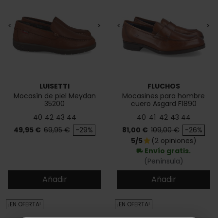
<
>
<
>
LUISETTI
FLUCHOS
Mocasín de piel Meydan
Mocasines para hombre
35200
cuero Asgard F1890
40
42
43
44
40
41
42
43
44
Precio
Precio base
Precio
Precio base
49,95 €
69,95 €
-29%
81,00 €
109,00 €
-26%
5/5
(2 opiniones)
star
Envío gratis.
local_shipping
(Península)
Añadir
Añadir
¡EN OFERTA!
¡EN OFERTA!