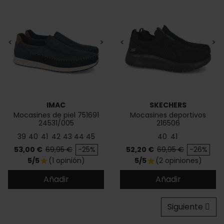
<
>
<
>
IMAC
SKECHERS
Mocasines de piel 751691
Mocasines deportivos
24531/005
216506
39
40
41
42
43
44
45
40
41
Precio
Precio base
Precio
Precio base
53,00 €
69,95 €
-25%
52,20 €
69,95 €
-26%
5/5
(1 opinión)
5/5
(2 opiniones)
star
star
Añadir
Añadir
Siguiente