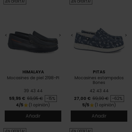
¡EN OFERTA!
¡EN OFERTA!
<
>
<
>
HIMALAYA
PITAS
Mocasines de piel 2198-PI
Mocasines estampados
Bones
39
43
44
42
43
44
Precio
Precio base
Precio
Precio base
59,95 €
69,95 €
-15%
27,00 €
69,90 €
-62%
4/5
(1 opinión)
5/5
(1 opinión)
star
star
Añadir
Añadir
¡EN OFERTA!
¡EN OFERTA!