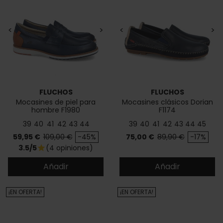
<
>
<
>
FLUCHOS
FLUCHOS
Mocasines de piel para
Mocasines clásicos Dorian
hombre F1980
F1174
39
40
41
42
43
44
39
40
41
42
43
44
45
Precio
Precio base
Precio
Precio base
59,95 €
109,00 €
-45%
75,00 €
89,90 €
-17%
3.5/5
(4 opiniones)
star
Añadir
Añadir
¡EN OFERTA!
¡EN OFERTA!