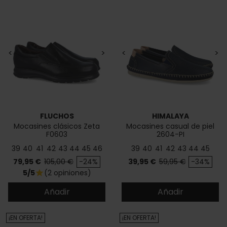
<
>
<
>
FLUCHOS
HIMALAYA
Mocasines clásicos Zeta
Mocasines casual de piel
F0603
2604-PI
39
40
41
42
43
44
45
46
39
40
41
42
43
44
45
Precio
Precio base
Precio
Precio base
79,95 €
105,00 €
-24%
39,95 €
59,95 €
-34%
5/5
(2 opiniones)
star
Añadir
Añadir
¡EN OFERTA!
¡EN OFERTA!