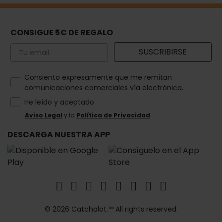
CONSIGUE 5€ DE REGALO
Email
SUSCRIBIRSE
How would you like to hear from us?
Consiento expresamente que me remitan
comunicaciones comerciales vía electrónica.
He leído y aceptado
Aviso Legal
y la
Política de Privacidad
.
DESCARGA NUESTRA APP
© 2026 Catchalot.™ All rights reserved.