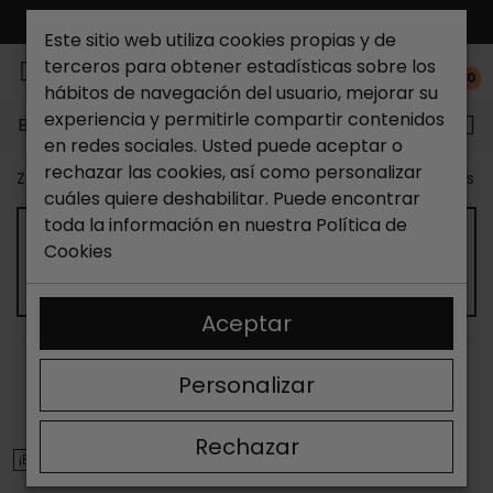
ENVÍO GRATIS*
Este sitio web utiliza cookies propias y de
terceros para obtener estadísticas sobre los
0
hábitos de navegación del usuario, mejorar su
experiencia y permitirle compartir contenidos
Buscar...
en redes sociales. Usted puede aceptar o
rechazar las cookies, así como personalizar
Zapateria Catchalot
Outlet zapatos
Outlet zapatos 
cuáles quiere deshabilitar. Puede encontrar
toda la información en nuestra
Política de
Cookies
OUTLET DE MOCASINES DE HOMBRE
Aceptar
ORDENAR
FILTRAR
Personalizar
Mostrando 13-24 de 48 artículo(s)
Rechazar
¡EN OFERTA!
¡EN OFERTA!