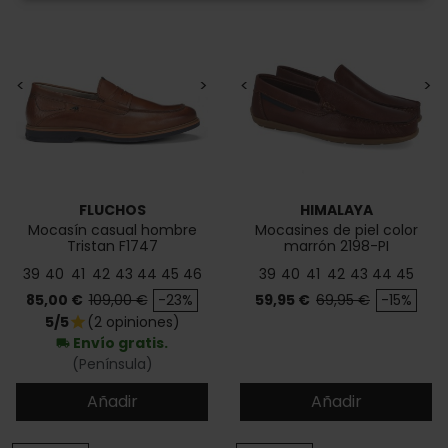
<
>
<
>
FLUCHOS
HIMALAYA
Mocasín casual hombre
Mocasines de piel color
Tristan F1747
marrón 2198-PI
39
40
41
42
43
44
45
46
39
40
41
42
43
44
45
Precio
Precio base
Precio
Precio base
85,00 €
109,00 €
-23%
59,95 €
69,95 €
-15%
5/5
(2 opiniones)
star
Envío gratis.
local_shipping
(Península)
Añadir
Añadir