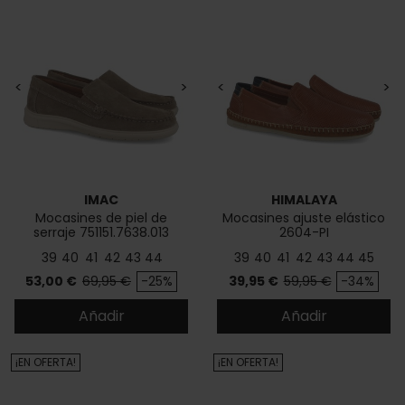
<
>
<
>
IMAC
HIMALAYA
Mocasines de piel de
Mocasines ajuste elástico
serraje 751151.7638.013
2604-PI
39
40
41
42
43
44
39
40
41
42
43
44
45
Precio
Precio base
Precio
Precio base
53,00 €
69,95 €
-25%
39,95 €
59,95 €
-34%
Añadir
Añadir
¡EN OFERTA!
¡EN OFERTA!