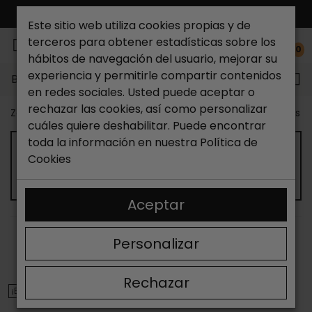
ENVÍO GRATIS*
Este sitio web utiliza cookies propias y de
terceros para obtener estadísticas sobre los
0
hábitos de navegación del usuario, mejorar su
experiencia y permitirle compartir contenidos
Buscar...
en redes sociales. Usted puede aceptar o
rechazar las cookies, así como personalizar
Zapateria Catchalot
Outlet zapatos
Outlet zapatos m
cuáles quiere deshabilitar. Puede encontrar
toda la información en nuestra
Política de
OUTLET DE SANDALIAS DE TACÓN DE
Cookies
MUJER
Aceptar
ORDENAR
FILTRAR
Personalizar
Mostrando 13-24 de 114 artículo(s)
Rechazar
¡EN OFERTA!
¡EN OFERTA!