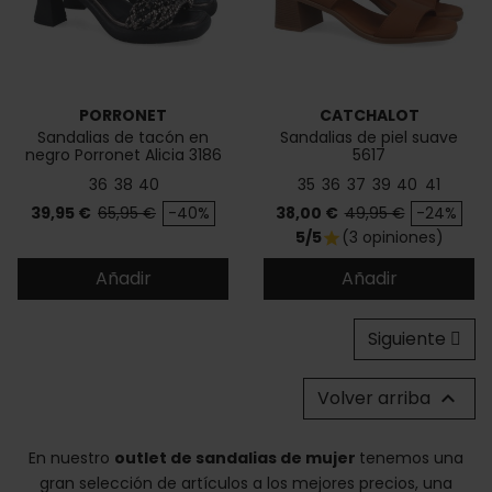
PORRONET
CATCHALOT
Sandalias de tacón en
Sandalias de piel suave
negro Porronet Alicia 3186
5617
36
38
40
35
36
37
39
40
41
Precio
Precio base
Precio
Precio base
39,95 €
65,95 €
-40%
38,00 €
49,95 €
-24%
5/5
(3 opiniones)
star
Añadir
Añadir
Siguiente
Volver arriba

En nuestro
outlet de sandalias de mujer
tenemos una
gran selección de artículos a los mejores precios, una