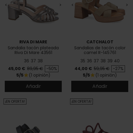
<
>
<
>
RIVA DI MARE
CATCHALOT
Sandalia tacón plateada
Sandalias de tacón color
Riva Di Mare 43561
camel R-145761
36
37
38
35
36
37
38
39
40
Precio
Precio base
Precio
Precio base
45,00 €
89,95 €
-50%
44,00 €
59,95 €
-27%
5/5
(1 opinión)
5/5
(1 opinión)
star
star
Añadir
Añadir
¡EN OFERTA!
¡EN OFERTA!