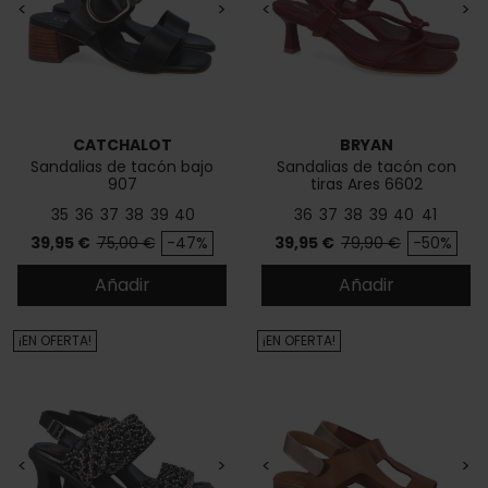
<
>
<
>
CATCHALOT
BRYAN
Sandalias de tacón bajo
Sandalias de tacón con
907
tiras Ares 6602
35
36
37
38
39
40
36
37
38
39
40
41
Precio
Precio base
Precio
Precio base
39,95 €
75,00 €
-47%
39,95 €
79,90 €
-50%
Añadir
Añadir
¡EN OFERTA!
¡EN OFERTA!
<
>
<
>