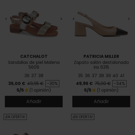
<
>
<
>
CATCHALOT
PATRICIA MILLER
Sandalias de piel Malena
Zapato salón destalonado
5609
Iris 6315
36
37
38
35
36
37
38
39
40
41
Precio
Precio base
Precio
Precio base
35,00 €
49,95 €
-30%
49,95 €
75,00 €
-34%
5/5
(1 opinión)
5/5
(1 opinión)
star
star
Añadir
Añadir
¡EN OFERTA!
¡EN OFERTA!