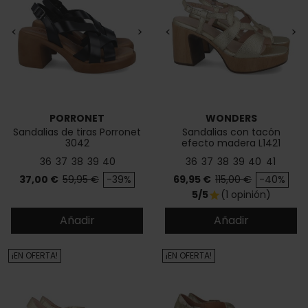
<
>
<
>
PORRONET
WONDERS
Sandalias de tiras Porronet
Sandalias con tacón
3042
efecto madera L1421
36
37
38
39
40
36
37
38
39
40
41
Precio
Precio base
Precio
Precio base
37,00 €
59,95 €
-39%
69,95 €
115,00 €
-40%
5/5
(1 opinión)
star
Añadir
Añadir
¡EN OFERTA!
¡EN OFERTA!