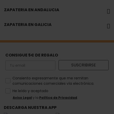
ZAPATERIA EN ANDALUCIA
ZAPATERIA EN GALICIA
CONSIGUE 5€ DE REGALO
Email
SUSCRIBIRSE
How would you like to hear from us?
Consiento expresamente que me remitan
comunicaciones comerciales vía electrónica.
He leído y aceptado
Aviso Legal
y la
Política de Privacidad
.
DESCARGA NUESTRA APP