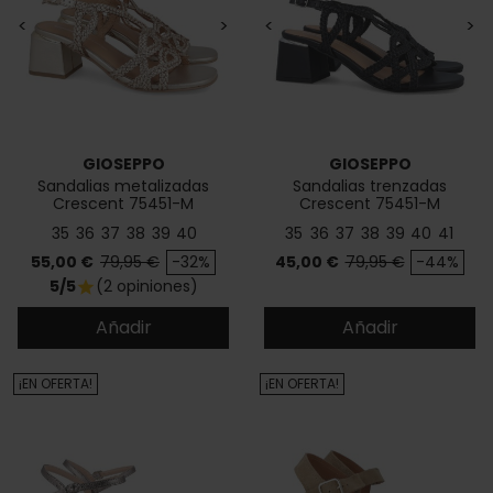
<
>
<
>
GIOSEPPO
GIOSEPPO
Sandalias metalizadas
Sandalias trenzadas
Crescent 75451-M
Crescent 75451-M
35
36
37
38
39
40
35
36
37
38
39
40
41
Precio
Precio base
Precio
Precio base
55,00 €
79,95 €
-32%
45,00 €
79,95 €
-44%
5/5
(2 opiniones)
star
Añadir
Añadir
¡EN OFERTA!
¡EN OFERTA!