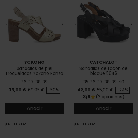
<
>
<
>
YOKONO
CATCHALOT
Sandalias de piel
Sandalias de tacón de
troqueladas Yokono Ponza
bloque 5645
006
36
37
38
39
35
36
37
38
39
40
Precio
Precio base
Precio
Precio base
35,00 €
69,95 €
-50%
42,00 €
55,00 €
-24%
3/5
(2 opiniones)
star
Añadir
Añadir
¡EN OFERTA!
¡EN OFERTA!