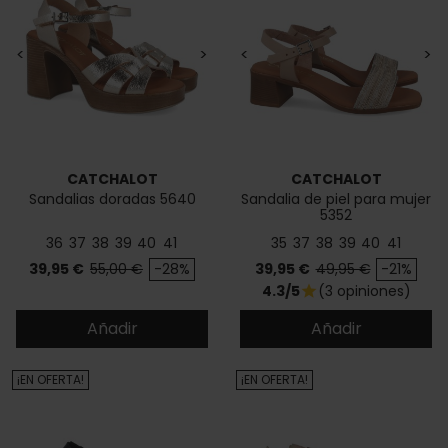
<
>
<
>
CATCHALOT
CATCHALOT
Sandalias doradas 5640
Sandalia de piel para mujer
5352
36
37
38
39
40
41
35
37
38
39
40
41
Precio
Precio base
Precio
Precio base
39,95 €
55,00 €
-28%
39,95 €
49,95 €
-21%
4.3/5
(3 opiniones)
star
Añadir
Añadir
¡EN OFERTA!
¡EN OFERTA!