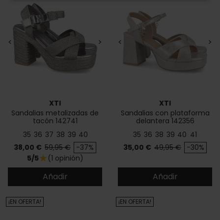
<
>
<
>
XTI
XTI
Sandalias metalizadas de
Sandalias con plataforma
tacón 142741
delantera 142356
35
36
37
38
39
40
35
36
38
39
40
41
Precio
Precio base
Precio
Precio base
38,00 €
59,95 €
-37%
35,00 €
49,95 €
-30%
5/5
(1 opinión)
star
Añadir
Añadir
¡EN OFERTA!
¡EN OFERTA!