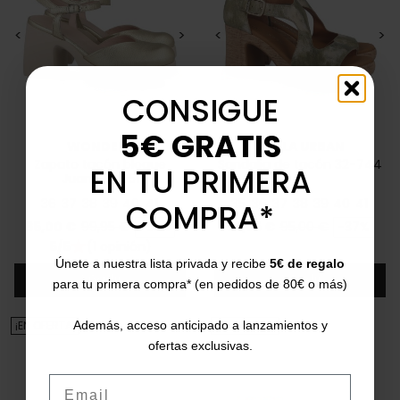
<
>
<
>
CONSIGUE
5€ GRATIS
WONDERS
PAULA URBAN
Zapato tacón bloque
Sandalia de tacón 32-744
EN TU PRIMERA
Juana H4951
36
37
38
39
40
41
35
36
37
38
39
40
41
COMPRA*
Precio
Precio base
Precio
Precio base
65,00 €
99,95 €
-35%
59,95 €
95,00 €
-37%
5/5
(1 opinión)
star
Únete a nuestra lista privada y recibe
5€ de regalo
Añadir
Añadir
para tu primera compra* (en pedidos de 80€ o más)
¡EN OFERTA!
¡EN OFERTA!
Además, acceso anticipado a lanzamientos y
ofertas exclusivas.
Email