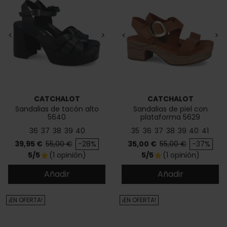
<
>
<
>
CATCHALOT
CATCHALOT
Sandalias de tacón alto
Sandalias de piel con
5640
plataforma 5629
36
37
38
39
40
35
36
37
38
39
40
41
Precio
Precio base
Precio
Precio base
39,95 €
55,00 €
-28%
35,00 €
55,00 €
-37%
5/5
(1 opinión)
5/5
(1 opinión)
star
star
Añadir
Añadir
¡EN OFERTA!
¡EN OFERTA!