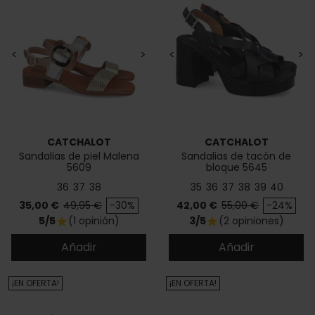
<
>
<
>
CATCHALOT
CATCHALOT
Sandalias de piel Malena
Sandalias de tacón de
5609
bloque 5645
36
37
38
35
36
37
38
39
40
Precio
Precio base
Precio
Precio base
35,00 €
49,95 €
-30%
42,00 €
55,00 €
-24%
5/5
(1 opinión)
3/5
(2 opiniones)
star
star
Añadir
Añadir
¡EN OFERTA!
¡EN OFERTA!