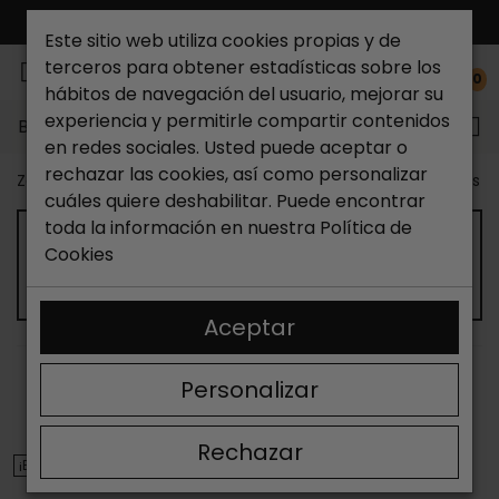
ENVÍO GRATIS*
Este sitio web utiliza cookies propias y de
terceros para obtener estadísticas sobre los
0
hábitos de navegación del usuario, mejorar su
experiencia y permitirle compartir contenidos
Buscar...
en redes sociales. Usted puede aceptar o
rechazar las cookies, así como personalizar
Zapateria Catchalot
Outlet zapatos
Outlet zapatos m
cuáles quiere deshabilitar. Puede encontrar
toda la información en nuestra
Política de
OUTLET DE SANDALIAS DE TACÓN DE
Cookies
MUJER
Aceptar
ORDENAR
FILTRAR
Personalizar
Mostrando 13-24 de 114 artículo(s)
Rechazar
¡EN OFERTA!
¡EN OFERTA!