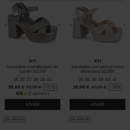
<
>
<
>
XTI
XTI
Sandalias metalizadas de
Sandalias con plataforma
tacón 142741
delantera 142356
35
36
37
38
39
40
35
36
38
39
40
41
Precio
Precio base
Precio
Precio base
38,00 €
59,95 €
-37%
35,00 €
49,95 €
-30%
5/5
(1 opinión)
star
Añadir
Añadir
¡EN OFERTA!
¡EN OFERTA!