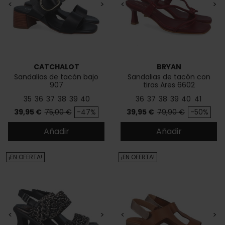
<
>
<
>
CATCHALOT
BRYAN
Sandalias de tacón bajo
Sandalias de tacón con
907
tiras Ares 6602
35
36
37
38
39
40
36
37
38
39
40
41
Precio
Precio base
Precio
Precio base
39,95 €
75,00 €
-47%
39,95 €
79,90 €
-50%
Añadir
Añadir
¡EN OFERTA!
¡EN OFERTA!
<
>
<
>