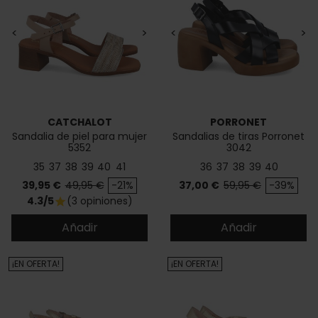
<
>
<
>
CATCHALOT
PORRONET
Sandalia de piel para mujer
Sandalias de tiras Porronet
5352
3042
35
37
38
39
40
41
36
37
38
39
40
Precio
Precio base
Precio
Precio base
39,95 €
49,95 €
-21%
37,00 €
59,95 €
-39%
4.3/5
(3 opiniones)
star
Añadir
Añadir
¡EN OFERTA!
¡EN OFERTA!