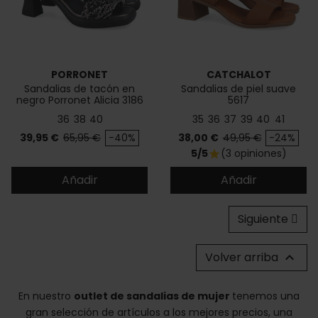
PORRONET
CATCHALOT
Sandalias de tacón en
Sandalias de piel suave
negro Porronet Alicia 3186
5617
36
38
40
35
36
37
39
40
41
Precio
Precio base
Precio
Precio base
39,95 €
65,95 €
-40%
38,00 €
49,95 €
-24%
5/5
(3 opiniones)
star
Añadir
Añadir
Siguiente
Volver arriba

En nuestro
outlet de sandalias de mujer
tenemos una
gran selección de artículos a los mejores precios, una