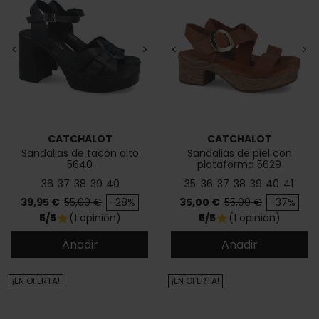
<
>
<
>
CATCHALOT
CATCHALOT
Sandalias de tacón alto
Sandalias de piel con
5640
plataforma 5629
36
37
38
39
40
35
36
37
38
39
40
41
Precio
Precio base
Precio
Precio base
39,95 €
55,00 €
-28%
35,00 €
55,00 €
-37%
5/5
(1 opinión)
5/5
(1 opinión)
star
star
Añadir
Añadir
¡EN OFERTA!
¡EN OFERTA!