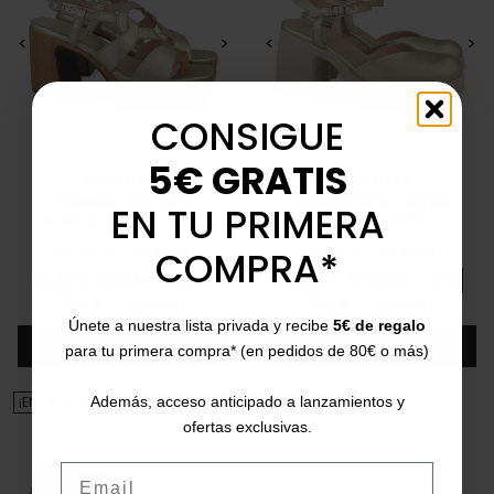
<
>
<
>
CONSIGUE
5€ GRATIS
WONDERS
WONDERS
Sandalias con tacón
Zapato tacón bloque
EN TU PRIMERA
efecto madera L1421
Juana H4951
36
37
38
39
40
41
36
37
38
39
40
41
COMPRA*
Precio
Precio base
Precio
Precio base
69,95 €
115,00 €
-40%
65,00 €
99,95 €
-35%
5/5
(1 opinión)
5/5
(1 opinión)
star
star
Únete a nuestra lista privada y recibe
5€ de regalo
Añadir
Añadir
para tu primera compra* (en pedidos de 80€ o más)
¡EN OFERTA!
¡EN OFERTA!
Además, acceso anticipado a lanzamientos y
ofertas exclusivas.
Email