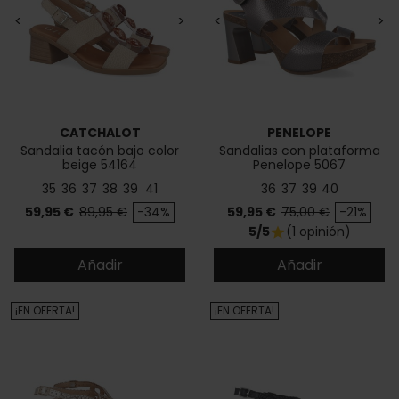
<
>
<
>
CATCHALOT
PENELOPE
Sandalia tacón bajo color
Sandalias con plataforma
beige 54164
Penelope 5067
35
36
37
38
39
41
36
37
39
40
Precio
Precio base
Precio
Precio base
59,95 €
89,95 €
-34%
59,95 €
75,00 €
-21%
5/5
(1 opinión)
star
Añadir
Añadir
¡EN OFERTA!
¡EN OFERTA!