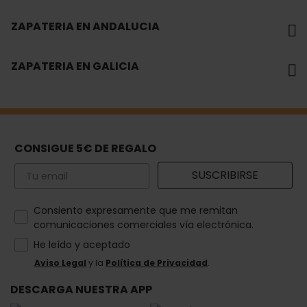
ZAPATERIA EN ANDALUCIA
ZAPATERIA EN GALICIA
CONSIGUE 5€ DE REGALO
Email
SUSCRIBIRSE
How would you like to hear from us?
Consiento expresamente que me remitan
comunicaciones comerciales vía electrónica.
He leído y aceptado
Aviso Legal
y la
Política de Privacidad
.
DESCARGA NUESTRA APP