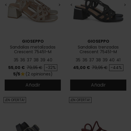
<
>
<
>
GIOSEPPO
GIOSEPPO
Sandalias metalizadas
Sandalias trenzadas
Crescent 75451-M
Crescent 75451-M
35
36
37
38
39
40
35
36
37
38
39
40
41
Precio
Precio base
Precio
Precio base
55,00 €
79,95 €
-32%
45,00 €
79,95 €
-44%
5/5
(2 opiniones)
star
Añadir
Añadir
¡EN OFERTA!
¡EN OFERTA!