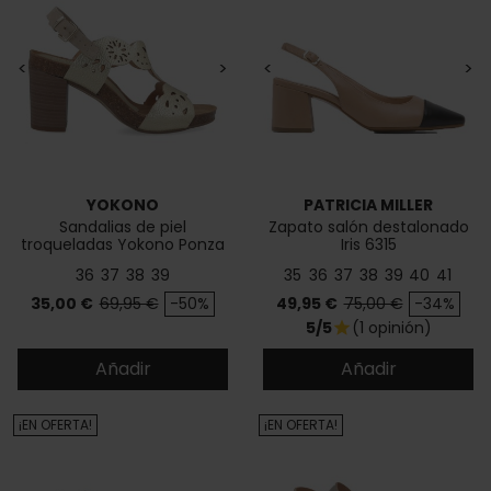
<
>
<
>
YOKONO
PATRICIA MILLER
Sandalias de piel
Zapato salón destalonado
troqueladas Yokono Ponza
Iris 6315
006
36
37
38
39
35
36
37
38
39
40
41
Precio
Precio base
Precio
Precio base
35,00 €
69,95 €
-50%
49,95 €
75,00 €
-34%
5/5
(1 opinión)
star
Añadir
Añadir
¡EN OFERTA!
¡EN OFERTA!