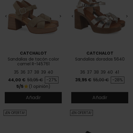
<
>
<
>
CATCHALOT
CATCHALOT
Sandalias de tacón color
Sandalias doradas 5640
camel R-145761
35
36
37
38
39
40
36
37
38
39
40
41
Precio
Precio base
Precio
Precio base
44,00 €
59,95 €
-27%
39,95 €
55,00 €
-28%
5/5
(1 opinión)
star
Añadir
Añadir
¡EN OFERTA!
¡EN OFERTA!