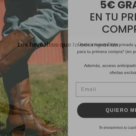
EN TU PR
COMP
Únete a nuestra lista privada 
Los favoritos que lo acompañan
para tu primera compra* (en 
Además, acceso anticipado
ofertas exclus
Email
QUIERO MI
Te enviaremos tu cupón