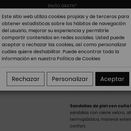
ENVÍO GRATIS*
Este sitio web utiliza cookies propias y de terceros para
obtener estadísticas sobre los hábitos de navegación
Hombre
Niño
Nueva colección
Outlet
Marcas
del usuario, mejorar su experiencia y permitirle
compartir contenidos en redes sociales. Usted puede
aceptar o rechazar las cookies, así como personalizar
ujer
Outlet Sandalias mujer
Outlet Sandalias cuña muje
cuáles quiere deshabilitar. Puede encontrar toda la
información en nuestra
Política de Cookies
Sandalias de p
Rechazar
Personalizar
Aceptar
38,00 €
49,90 €
Sandalias de piel con cuña 
sandalias con cierre velcro, 
termoplástica, material exter
confort.