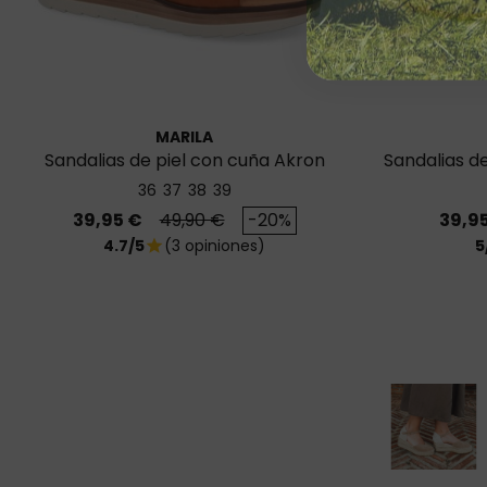
MARILA
Sandalias de piel con cuña Akron
Sandalias d
36
37
38
39
Precio
Precio base
Preci
39,95 €
49,90 €
-20%
39,9
4.7/5
(3 opiniones)
5
star