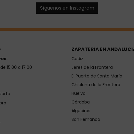
Síguenos en Instagram
O
ZAPATERIA EN ANDALUCI
ves:
Cádiz
 de 15:00 a 17:00
Jerez de la Frontera
El Puerto de Santa María
Chiclana de la Frontera
Huelva
porte
Córdoba
pra
Algeciras
San Fernando
s