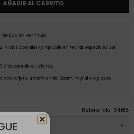
AÑADIR AL CARRITO
tir de 80€ en Península.
e 2-4 días laborales (ampliable en fechas especiales por
30 días para devoluciones.
ga con tarjeta, transferencia, Bizum, PayPal o a plazos.
Referencia
134165
GUE
ATIS