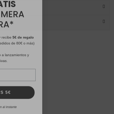
IMERA
RA*
y recibe
5€ de regalo
pedidos de 80€ o más)
 a lanzamientos y
ivas.
S 5€
 al instante