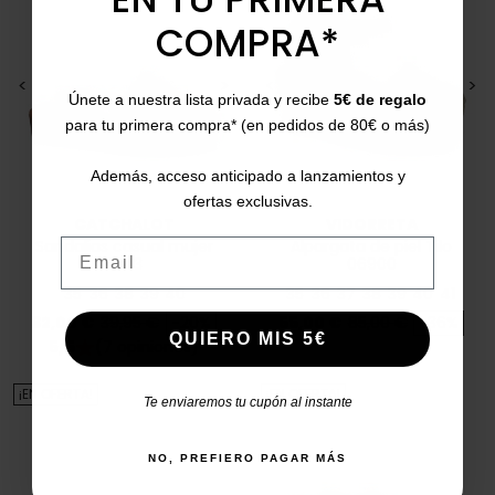
COMPRA*
<
>
<
>
Únete a nuestra lista privada y recibe
5€ de regalo
para tu primera compra* (en pedidos de 80€ o más)
Además, acceso anticipado a lanzamientos y
ofertas exclusivas.
CATCHALOT
VIDORRETA
Email
Sandalias casual mujer
Alpargata de piel Tilo
5343
06900
35
36
38
39
40
35
36
37
38
39
40
41
Precio
Precio base
Precio
Precio base
32,00 €
39,95 €
-20%
55,00 €
85,00 €
-36%
QUIERO MIS 5€
5/5
(7 opiniones)
star
¡EN OFERTA!
¡EN OFERTA!
Te enviaremos tu cupón al instante
NO, PREFIERO PAGAR MÁS