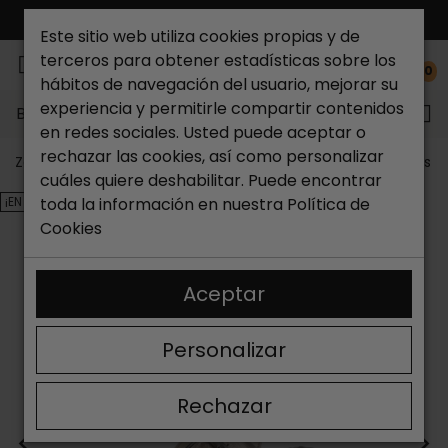
ENVÍO GRATIS*
Este sitio web utiliza cookies propias y de
terceros para obtener estadísticas sobre los
0
hábitos de navegación del usuario, mejorar su
experiencia y permitirle compartir contenidos
Buscar...
en redes sociales. Usted puede aceptar o
rechazar las cookies, así como personalizar
Zapateria Catchalot
Outlet zapatos
Outlet zapatos m
cuáles quiere deshabilitar. Puede encontrar
¡EN OFERTA!
toda la información en nuestra
Política de
Cookies
Aceptar
Personalizar
Rechazar
<
>