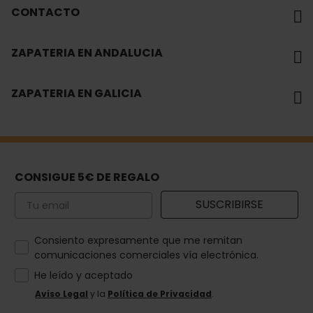
CONTACTO
ZAPATERIA EN ANDALUCIA
ZAPATERIA EN GALICIA
CONSIGUE 5€ DE REGALO
Email
SUSCRIBIRSE
How would you like to hear from us?
Consiento expresamente que me remitan
comunicaciones comerciales vía electrónica.
He leído y aceptado
Aviso Legal
y la
Política de Privacidad
.