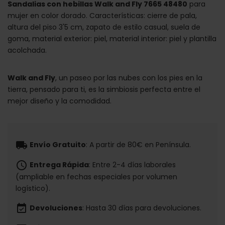
Sandalias con hebillas Walk and Fly 7665 48480
para
mujer en color dorado. Características: cierre de pala,
altura del piso 3'5 cm, zapato de estilo casual, suela de
goma, material exterior: piel, material interior: piel y plantilla
acolchada.
Walk and Fly
, un paseo por las nubes con los pies en la
tierra, pensado para ti, es la simbiosis perfecta entre el
mejor diseño y la comodidad.
local_shipping
Envío Gratuito
: A partir de 80€ en Península.
schedule
Entrega Rápida
: Entre 2-4 días laborales
(ampliable en fechas especiales por volumen
logístico).
event_available
Devoluciones
: Hasta 30 días para devoluciones.