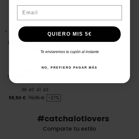
Email
<
>
QUIERO MIS 5€
Te enviaremos tu cupón al instante
NO, PREFIERO PAGAR MÁS
HIMALAYA
Mocasines casual de piel
3060
39
40
41
43
Precio
Precio base
58,50 €
79,95 €
-27%
#catchalotlovers
Comparte tu estilo