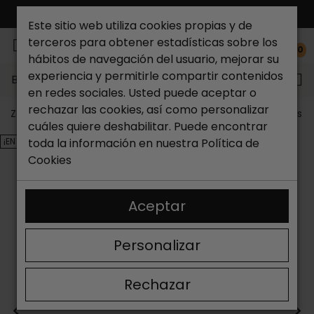
ENVÍO GRATIS*
Este sitio web utiliza cookies propias y de
terceros para obtener estadísticas sobre los
0
hábitos de navegación del usuario, mejorar su
experiencia y permitirle compartir contenidos
Buscar...
en redes sociales. Usted puede aceptar o
rechazar las cookies, así como personalizar
Zapateria Catchalot
Outlet zapatos
Outlet zapatos 
cuáles quiere deshabilitar. Puede encontrar
¡EN OFERTA!
toda la información en nuestra
Política de
Cookies
Aceptar
Personalizar
Rechazar
<
>