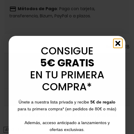
payment
Métodos de Pago
: Paga con tarjeta,
transferencia, Bizum, PayPal o a plazos.
Ref.
122518
CONSIGUE
5€ GRATIS
DESCRIPCIÓN DETALLADA
EN TU PRIMERA
FICHA TÉCNICA
COMPRA*
COMENTARIOS
Únete a nuestra lista privada y recibe
5€ de regalo
para tu primera compra* (en pedidos de 80€ o más)
Los favoritos que lo acompañan
Además, acceso anticipado a lanzamientos y
¡EN OFERTA!
ofertas exclusivas.