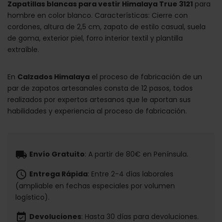
Zapatillas blancas para vestir Himalaya True 3121
para
hombre en color blanco. Características: Cierre con
cordones, altura de 2,5 cm, zapato de estilo casual, suela
de goma, exterior piel, forro interior textil y plantilla
extraíble.
En
Calzados Himalaya
el proceso de fabricación de un
par de zapatos artesanales consta de 12 pasos, todos
realizados por expertos artesanos que le aportan sus
habilidades y experiencia al proceso de fabricación.
local_shipping
Envío Gratuito
: A partir de 80€ en Península.
schedule
Entrega Rápida
: Entre 2-4 días laborales
(ampliable en fechas especiales por volumen
logístico).
event_available
Devoluciones
: Hasta 30 días para devoluciones.