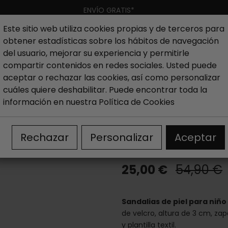
ENVÍO GRATIS*
Este sitio web utiliza cookies propias y de terceros para
obtener estadísticas sobre los hábitos de navegación
Hombre
Niño
Nueva colección
Outlet
Marcas
del usuario, mejorar su experiencia y permitirle
compartir contenidos en redes sociales. Usted puede
aceptar o rechazar las cookies, así como personalizar
iño
Outlet Sandalias niño
Sandalias de piel para niño
cuáles quiere deshabilitar. Puede encontrar toda la
información en nuestra
Política de Cookies
Sandalias de 
232275
Rechazar
Personalizar
Aceptar
25,00 €
54,90 €
Sandalias de piel para niñ
de velcro, altura de 3 cm, zapa
y plantilla textil.