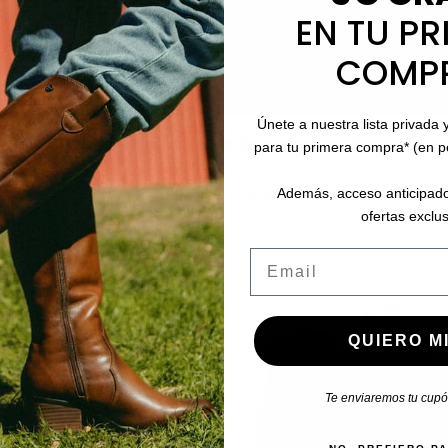
EN TU PR
COMP
Únete a nuestra lista privada 
Los favoritos que lo acompañan
para tu primera compra* (en 
Además, acceso anticipado
¡EN OFERTA!
ofertas exclus
Email
QUIERO MI
Te enviaremos tu cupón