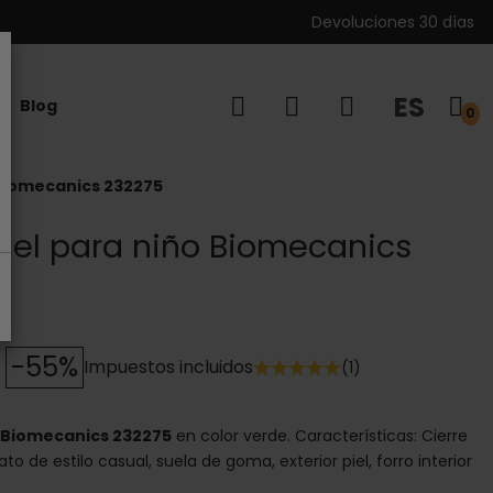
Devoluciones 30 días
ES
Blog
0
 Biomecanics 232275
piel para niño Biomecanics
-55%
Impuestos incluidos
(1)
o Biomecanics 232275
en color verde. Características: Cierre
to de estilo casual, suela de goma, exterior piel, forro interior