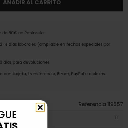
AÑADIR AL CARRITO
tir de 80€ en Península.
e 2-4 días laborales (ampliable en fechas especiales por
30 días para devoluciones.
ga con tarjeta, transferencia, Bizum, PayPal o a plazos.
Referencia
119857
GUE
ATIS