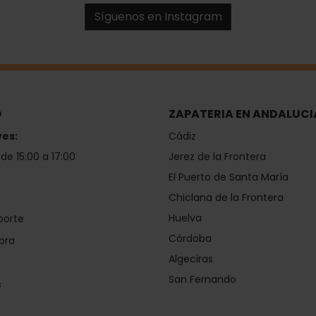
Síguenos en Instagram
O
ZAPATERIA EN ANDALUCI
ves:
Cádiz
 de 15:00 a 17:00
Jerez de la Frontera
El Puerto de Santa María
Chiclana de la Frontera
Huelva
porte
Córdoba
pra
Algeciras
San Fernando
s