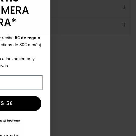
IMERA
RA*
y recibe
5€ de regalo
pedidos de 80€ o más)
 a lanzamientos y
ivas.
S 5€
 al instante