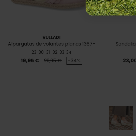
VULLADI
Alpargatas de volantes planas 1367-
Sandalia
719
23
30
31
32
33
34
Precio
Precio base
Preci
19,95 €
29,95 €
-34%
23,0