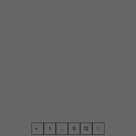
«
1
…
11
12
13