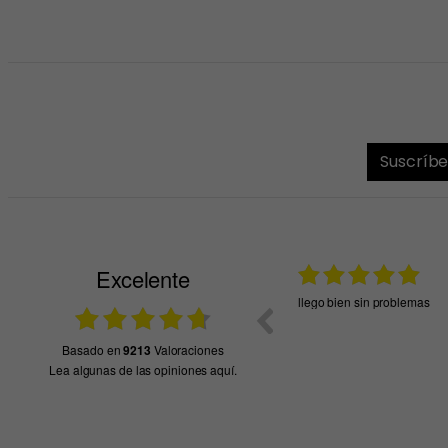
Suscríbe
Excelente
03.08.2026
 calidad y rapidez en el envio
llego bien sin problemas
basado en
9213
Valoraciones
Lea algunas de las opiniones aquí.