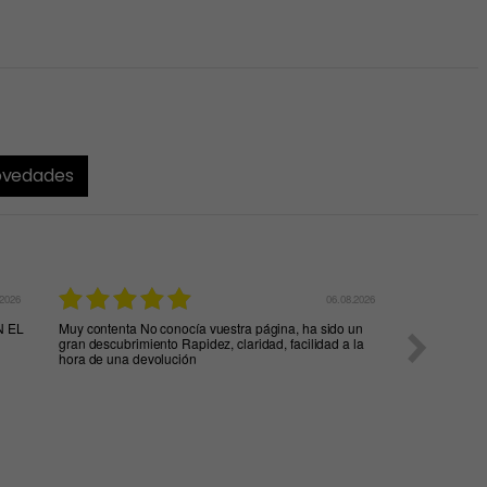
novedades
.2026
06.08.2026
N EL
Muy contenta No conocía vuestra página, ha sido un
muy rápidos 
gran descubrimiento Rapidez, claridad, facilidad a la
hora de una devolución