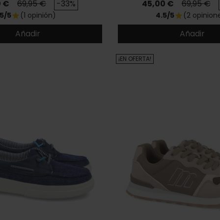
o
Precio base
Precio
Precio ba
0 €
69,95 €
-33%
45,00 €
69,95 €
5/5
(1 opinión)
4.5/5
(2 opinion
star
star
Añadir
Añadir
¡EN OFERTA!