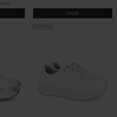
nsula)
Añadir
¡EN OFERTA!