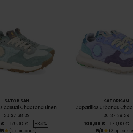
SATORISAN
SATORISAN
s casual Chacrona Linen
Zapatillas urbanas Chac
36
37
38
39
36
37
38
39
Precio base
Precio
Precio ba
 €
179,90 €
-34%
109,95 €
179,90 €
/5
(2 opiniones)
5/5
(2 opinione
star
star