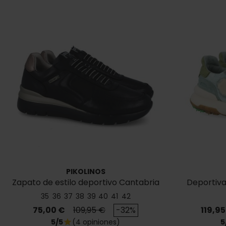
PIKOLINOS
Zapato de estilo deportivo Cantabria
Deportiva
W4R-6731
35
36
37
38
39
40
41
42
Precio
Precio base
Precio
75,00 €
109,95 €
-32%
119,95
5/5
(4 opiniones)
5
star