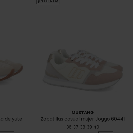
¡EN OFERTA!
MUSTANG
a de yute
Zapatillas casual mujer Joggo 60441
36
37
38
39
40