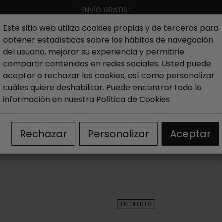
ENVÍO GRATIS*
Este sitio web utiliza cookies propias y de terceros para
obtener estadísticas sobre los hábitos de navegación
Hombre
Niño
Nueva colección
Outlet
Marcas
del usuario, mejorar su experiencia y permitirle
compartir contenidos en redes sociales. Usted puede
aceptar o rechazar las cookies, así como personalizar
ujer
Outlet Zapatillas mujer
Outlet Zapatillas sneake
cuáles quiere deshabilitar. Puede encontrar toda la
información en nuestra
Política de Cookies
OUTLET ZAPATILLAS SNEAKERS DE MUJER
Rechazar
Personalizar
Aceptar
¡EN OFERTA!