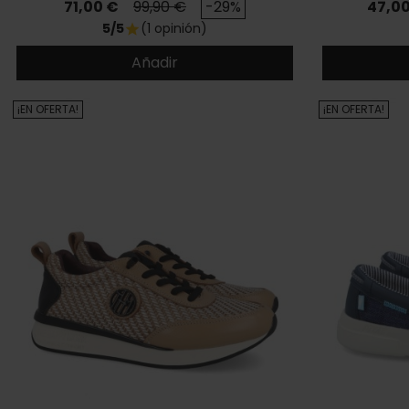
Precio
Precio base
Preci
71,00 €
99,90 €
-29%
47,0
5/5
(1 opinión)
star
Añadir
¡EN OFERTA!
¡EN OFERTA!