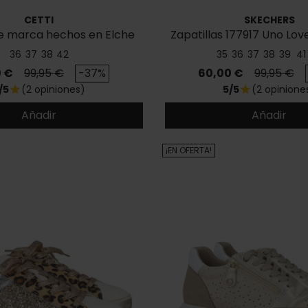
CETTI
SKECHERS
e marca hechos en Elche
Zapatillas 177917 Uno Lov
Cetti C-1259
36
37
38
42
35
36
37
38
39
41
o
Precio base
Precio
Precio ba
0 €
99,95 €
-37%
60,00 €
99,95 €
/5
(2 opiniones)
5/5
(2 opinione
star
star
Añadir
Añadir
¡EN OFERTA!