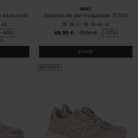
IMAC
e All Around
Zapatilla de piel troquelada 757010
1405/001
42
35
36
37
38
39
40
41
se
Precio
Precio base
-40%
49,95 €
79,00 €
-37%
s)
Añadir
¡EN OFERTA!