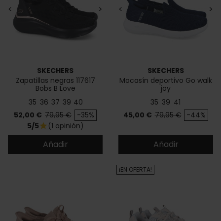
<
>
<
>
SKECHERS
SKECHERS
Zapatillas negras 117617
Mocasín deportivo Go walk
Bobs B Love
joy
35
36
37
39
40
35
39
41
Precio
Precio base
Precio
Precio base
52,00 €
79,95 €
-35%
45,00 €
79,95 €
-44%
5/5
(1 opinión)
star
Añadir
Añadir
¡EN OFERTA!