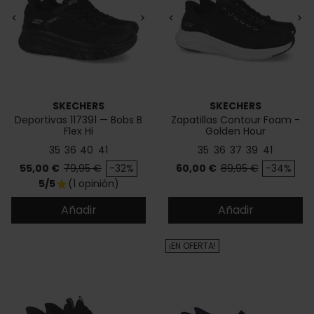
<
>
<
>
SKECHERS
SKECHERS
Deportivas 117391 — Bobs B
Zapatillas Contour Foam -
Flex Hi
Golden Hour
35
36
40
41
35
36
37
39
41
Precio
Precio base
Precio
Precio base
55,00 €
79,95 €
-32%
60,00 €
89,95 €
-34%
5/5
(1 opinión)
star
Añadir
Añadir
¡EN OFERTA!