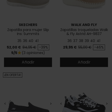
SKECHERS
WALK AND FLY
Zapatilla para mujer Slip
Zapatillas troqueladas Walk
Ins: Summits
& Fly Astrid AH-9837
35
36
40
41
36
37
38
39
40
41
Precio
Precio base
Precio
Precio base
52,00 €
84,95 €
-39%
29,95 €
55,00 €
-46%
5/5
(3 opiniones)
star
Añadir
Añadir
¡EN OFERTA!
<
>
<
>