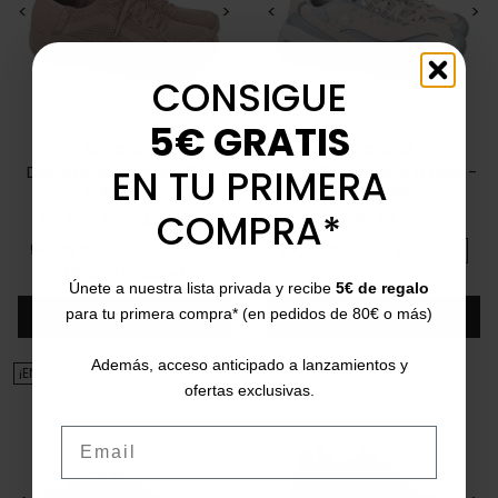
<
>
<
>
CONSIGUE
5€ GRATIS
SKECHERS
SKECHERS
EN TU PRIMERA
Deportivas Ultra Flex 3.0 -
Zapatillas gruesas D'Lites -
Pure color
Chromatic
COMPRA*
35
36
37
39
40
41
42
35
36
Precio
Precio base
Precio
Precio base
55,00 €
99,95 €
-45%
39,95 €
74,95 €
-47%
1/5
(1 opinión)
star
Únete a nuestra lista privada y recibe
5€ de regalo
Añadir
Añadir
para tu primera compra* (en pedidos de 80€ o más)
Además, acceso anticipado a lanzamientos y
¡EN OFERTA!
¡EN OFERTA!
ofertas exclusivas.
Email