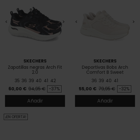
<
>
<
>
SKECHERS
SKECHERS
Zapatillas negras Arch Fit
Deportivas Bobs Arch
2.0
Comfort B Sweet
35
36
39
40
41
42
36
39
40
41
Precio
Precio base
Precio
Precio base
60,00 €
94,95 €
-37%
55,00 €
79,95 €
-32%
Añadir
Añadir
¡EN OFERTA!