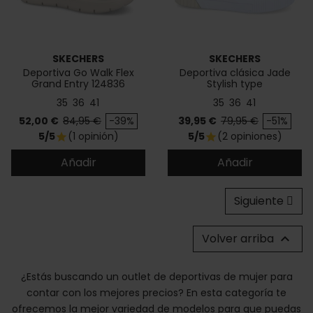
SKECHERS
SKECHERS
Deportiva Go Walk Flex
Deportiva clásica Jade
Grand Entry 124836
Stylish type
35
36
41
35
36
41
Precio
Precio base
Precio
Precio base
52,00 €
84,95 €
-39%
39,95 €
79,95 €
-51%
5/5
(1 opinión)
5/5
(2 opiniones)
star
star
Añadir
Añadir
Siguiente
Volver arriba

¿Estás buscando un outlet de deportivas de mujer para
contar con los mejores precios? En esta categoría te
ofrecemos la mejor variedad de modelos para que puedas