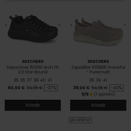
<
>
<
>
SKECHERS
SKECHERS
Deportivas 150061 Arch Fit
Zapatillas 100888 Graceful
2.0 Star Bound
- Purecrush
35
36
37
38
40
41
36
39
41
Precio
Precio base
Precio
Precio base
60,00 €
94,95 €
-37%
39,00 €
64,95 €
-40%
5/5
(1 opinión)
star
Añadir
Añadir
¡EN OFERTA!