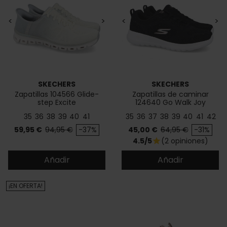
<
>
<
>
SKECHERS
SKECHERS
Zapatillas 104566 Glide-
Zapatillas de caminar
step Excite
124640 Go Walk Joy
35
36
38
39
40
41
35
36
37
38
39
40
41
42
Precio
Precio base
Precio
Precio base
59,95 €
94,95 €
-37%
45,00 €
64,95 €
-31%
4.5/5
(2 opiniones)
star
Añadir
Añadir
¡EN OFERTA!