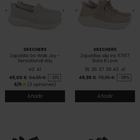
<
>
<
>
SKECHERS
SKECHERS
Zapatilla Go Walk Joy -
Zapatillas slip ins 117617
Sensational day
Bobs B Love
40
41
35
36
37
39
40
41
Precio
Precio base
Precio
Precio base
45,00 €
64,95 €
-31%
49,95 €
79,95 €
-38%
5/5
(3 opiniones)
star
Añadir
Añadir