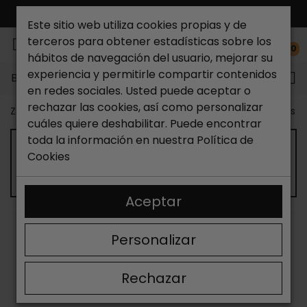
ENVÍO GRATIS*
Este sitio web utiliza cookies propias y de
terceros para obtener estadísticas sobre los
0
hábitos de navegación del usuario, mejorar su
experiencia y permitirle compartir contenidos
Buscar...
en redes sociales. Usted puede aceptar o
rechazar las cookies, así como personalizar
Zapateria Catchalot
Outlet zapatos
Outlet zapatos m
cuáles quiere deshabilitar. Puede encontrar
toda la información en nuestra
Política de
OUTLET ZAPATILLAS DEPORTIVAS DE
Cookies
MUJER
Aceptar
ORDENAR
FILTRAR
Personalizar
Mostrando 13-24 de 31 artículo(s)
Rechazar