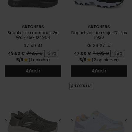
SKECHERS
SKECHERS
Sneaker sin cordones Go
Deportivas de mujer D´lites
Walk Flex 124964
11930
37
40
41
35
36
37
41
Precio
Precio base
Precio
Precio base
49,50 €
74,95 €
-34%
47,00 €
74,95 €
-38%
5/5
(1 opinión)
5/5
(2 opiniones)
star
star
Añadir
Añadir
¡EN OFERTA!
<
>
<
>