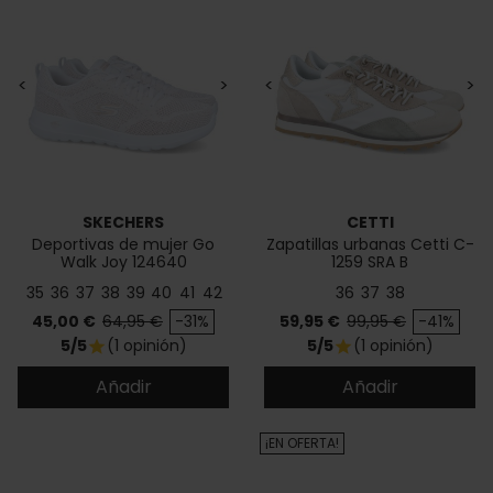
<
>
<
>
SKECHERS
CETTI
Deportivas de mujer Go
Zapatillas urbanas Cetti C-
Walk Joy 124640
1259 SRA B
35
36
37
38
39
40
41
42
36
37
38
Precio
Precio base
Precio
Precio base
45,00 €
64,95 €
-31%
59,95 €
99,95 €
-41%
5/5
(1 opinión)
5/5
(1 opinión)
star
star
Añadir
Añadir
¡EN OFERTA!