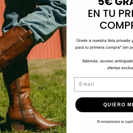
5€ GR
EN TU PR
COMP
Únete a nuestra lista privada 
para tu primera compra* (en 
Los favoritos que lo acompañan
Además, acceso anticipado
¡EN OFERTA!
ofertas exclus
Email
QUIERO MI
Te enviaremos tu cupón