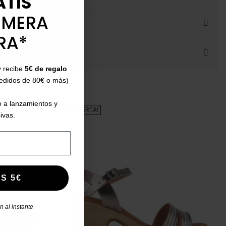
ATIS
IMERA
RA*
y recibe
5€ de regalo
pedidos de 80€ o más)
 a lanzamientos y
¡EN OFERTA!
ivas.
S 5€
 al instante