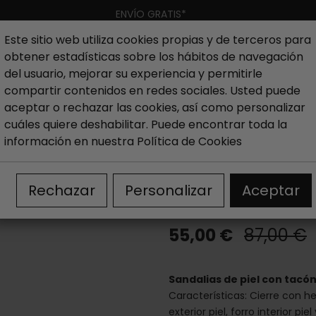
ENVÍO GRATIS*
Este sitio web utiliza cookies propias y de terceros para
obtener estadísticas sobre los hábitos de navegación
Hombre
Niño
Nueva colección
Outlet
Marcas
del usuario, mejorar su experiencia y permitirle
compartir contenidos en redes sociales. Usted puede
aceptar o rechazar las cookies, así como personalizar
ujer
Outlet Sandalias mujer
Outlet Sandalias tacón muj
cuáles quiere deshabilitar. Puede encontrar toda la
información en nuestra
Política de Cookies
Sandalias de p
230-20
Rechazar
Personalizar
Aceptar
55,00 €
87,00 €
Sandalias de piel con tacó
Características: Cierre con he
exterior piel, forro interior pie