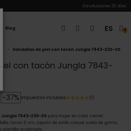
Devoluciones 30 días
ES
Blog
0
er
Sandalias de piel con tacón Jungla 7843-230-20
iel con tacón Jungla 7843-
-37%
Impuestos incluidos
(1)
n Jungla 7843-230-20
para mujer en color camel.
billa, tacón 6 cm, zapato de estilo casual, suela de goma,
l y plantilla acolchada.