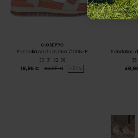
GIOSEPPO
Sandalia californiana 71008-P
Sandalias d
30
31
32
36
35
Precio
Precio base
Preci
19,95 €
44,95 €
-56%
49,9