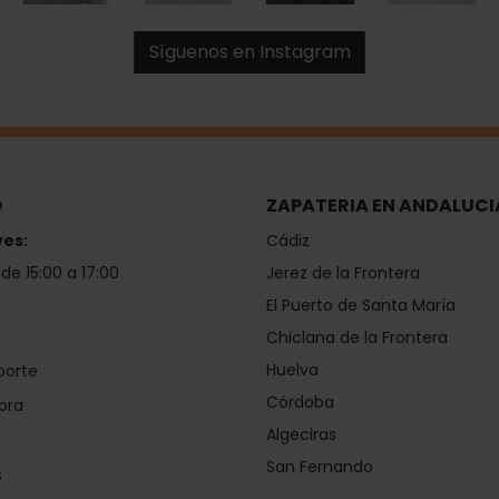
Síguenos en Instagram
O
ZAPATERIA EN ANDALUCI
ves:
Cádiz
 de 15:00 a 17:00
Jerez de la Frontera
El Puerto de Santa María
Chiclana de la Frontera
Huelva
porte
Córdoba
pra
Algeciras
San Fernando
s