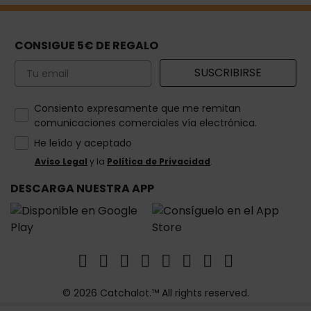
CONSIGUE 5€ DE REGALO
Email
SUSCRIBIRSE
How would you like to hear from us?
Consiento expresamente que me remitan
comunicaciones comerciales vía electrónica.
He leído y aceptado
Aviso Legal
y la
Política de Privacidad
.
DESCARGA NUESTRA APP
© 2026 Catchalot.™ All rights reserved.