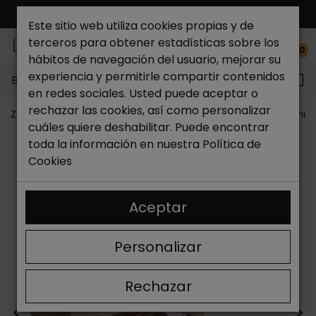
ENVÍO GRATIS*
Este sitio web utiliza cookies propias y de
terceros para obtener estadísticas sobre los
0
hábitos de navegación del usuario, mejorar su
experiencia y permitirle compartir contenidos
Buscar...
en redes sociales. Usted puede aceptar o
rechazar las cookies, así como personalizar
Zapateria Catchalot
Zapatos de mujer
Sandalias muj
cuáles quiere deshabilitar. Puede encontrar
toda la información en nuestra
Política de
Cookies
Aceptar
Personalizar
Rechazar
<
>