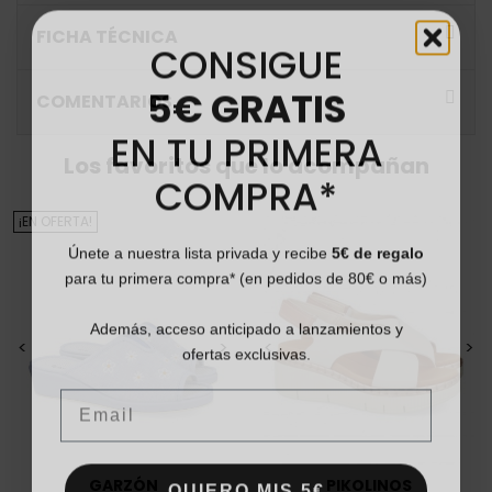
FICHA TÉCNICA
CONSIGUE
5€ GRATIS
COMENTARIOS
EN TU PRIMERA
Los favoritos que lo acompañan
COMPRA*
¡EN OFERTA!
Únete a nuestra lista privada y recibe
5€ de regalo
para tu primera compra* (en pedidos de 80€ o más)
Además, acceso anticipado a lanzamientos y
ofertas exclusivas.
<
>
<
>
Email
QUIERO MIS 5€
GARZÓN
PIKOLINOS