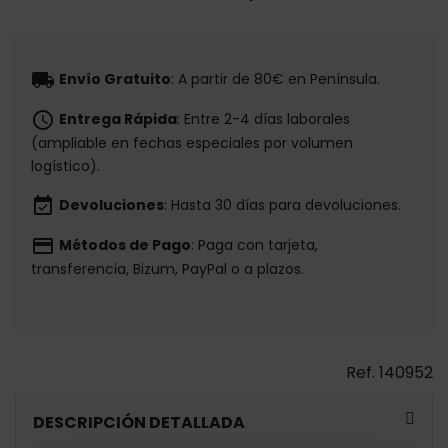
local_shipping
Envío Gratuito
: A partir de 80€ en Península.
schedule
Entrega Rápida
: Entre 2-4 días laborales
(ampliable en fechas especiales por volumen
logístico).
event_available
Devoluciones
: Hasta 30 días para devoluciones.
payment
Métodos de Pago
: Paga con tarjeta,
transferencia, Bizum, PayPal o a plazos.
Ref.
140952
DESCRIPCIÓN DETALLADA