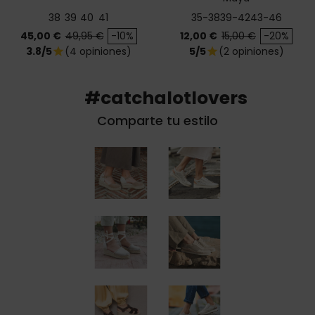
38
39
40
41
35-38
39-42
43-46
Precio
Precio base
Precio
Precio base
45,00 €
49,95 €
-10%
12,00 €
15,00 €
-20%
3.8/5
(4 opiniones)
5/5
(2 opiniones)
star
star
#catchalotlovers
Comparte tu estilo