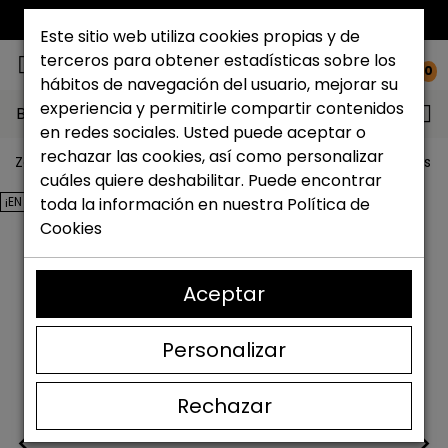
ENVÍO GRATIS*
Este sitio web utiliza cookies propias y de
terceros para obtener estadísticas sobre los
0
hábitos de navegación del usuario, mejorar su
experiencia y permitirle compartir contenidos
Buscar...
en redes sociales. Usted puede aceptar o
rechazar las cookies, así como personalizar
Zapateria Catchalot
Outlet zapatos
Outlet zapatos m
cuáles quiere deshabilitar. Puede encontrar
¡EN OFERTA!
toda la información en nuestra
Política de
Cookies
Aceptar
Personalizar
Rechazar
<
>