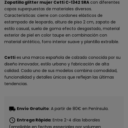
Zapatilla glitter mujer Cetti C-1342 SRA
con diferentes
capas superpuestas de materiales diversos.
Características: cierre con cordones elásticos de
estampado de leopardo, altura de piso 2 cm, zapato de
estilo casual, suela de goma efecto desgastado, material
exterior de piel en color taupe en combinación con
material sintético, forro interior suave y plantilla extraíble.
Cetti
es una marca española de calzado conocida por su
diseño innovador, estilo urbano y fabricación de alta
calidad. Cada uno de sus modelos combina comodidad,
funcionalidad y detalles únicos que reflejan las últimas
tendencias.
local_shipping
Envío Gratuito
: A partir de 80€ en Península.
schedule
Entrega Rápida
: Entre 2-4 días laborales
(ampliable en fechas especiales por volumen