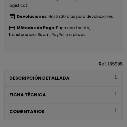
CONSIGUE
logístico).
5€ GRATIS
event_available
Devoluciones
: Hasta 30 días para devoluciones.
EN TU PRIMERA
payment
Métodos de Pago
: Paga con tarjeta,
transferencia, Bizum, PayPal o a plazos.
COMPRA*
Únete a nuestra lista privada y recibe
5€ de regalo
para tu primera compra* (en pedidos de 80€ o más)
Ref.
135998
Además, acceso anticipado a lanzamientos y
DESCRIPCIÓN DETALLADA
ofertas exclusivas.
Email
FICHA TÉCNICA
COMENTARIOS
QUIERO MIS 5€