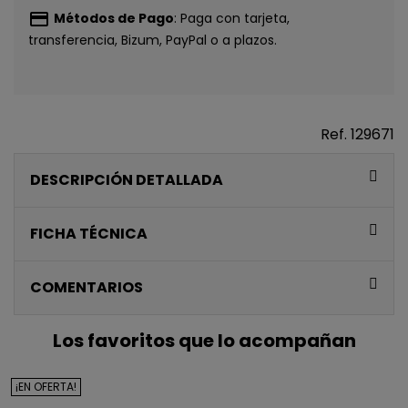
payment
Métodos de Pago
: Paga con tarjeta,
transferencia, Bizum, PayPal o a plazos.
Ref.
129671
CONSIGUE
DESCRIPCIÓN DETALLADA
5€ GRATIS
FICHA TÉCNICA
EN TU PRIMERA
COMPRA*
COMENTARIOS
Únete a nuestra lista privada y recibe
5€ de regalo
Los favoritos que lo acompañan
para tu primera compra* (en pedidos de 80€ o más)
¡EN OFERTA!
Además, acceso anticipado a lanzamientos y