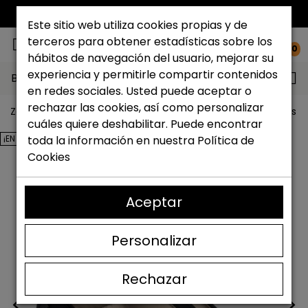
ENVÍO GRATIS*
Este sitio web utiliza cookies propias y de
terceros para obtener estadísticas sobre los
0
hábitos de navegación del usuario, mejorar su
experiencia y permitirle compartir contenidos
Buscar...
en redes sociales. Usted puede aceptar o
rechazar las cookies, así como personalizar
Zapateria Catchalot
Outlet zapatos
Outlet zapatos m
cuáles quiere deshabilitar. Puede encontrar
¡EN OFERTA!
toda la información en nuestra
Política de
Cookies
Aceptar
Personalizar
Rechazar
<
>