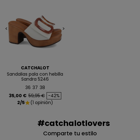
ofertas exclusivas.
Email
<
>
QUIERO MIS 5€
Te enviaremos tu cupón al instante
CATCHALOT
Sandalias pala con hebilla
NO, PREFIERO PAGAR MÁS
Sandra 5246
36
37
38
Precio
Precio base
35,00 €
59,95 €
-42%
2/5
(1 opinión)
star
#catchalotlovers
Comparte tu estilo