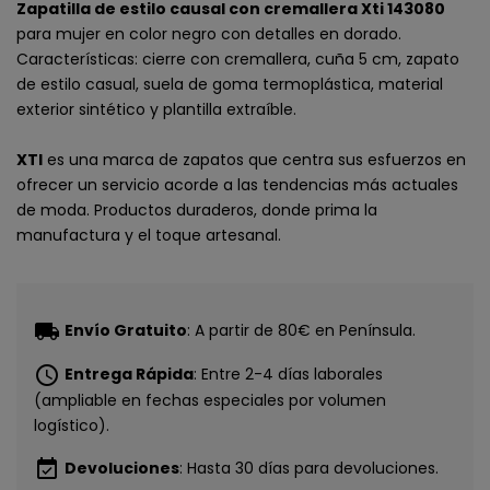
Zapatilla de estilo causal con cremallera Xti 143080
para mujer en color negro con detalles en dorado.
Características: cierre con cremallera, cuña 5 cm, zapato
de estilo casual, suela de goma termoplástica, material
exterior sintético y plantilla extraíble.
XTI
es una marca de zapatos que centra sus esfuerzos en
ofrecer un servicio acorde a las tendencias más actuales
de moda. Productos duraderos, donde prima la
manufactura y el toque artesanal.
local_shipping
Envío Gratuito
: A partir de 80€ en Península.
schedule
Entrega Rápida
: Entre 2-4 días laborales
(ampliable en fechas especiales por volumen
logístico).
event_available
Devoluciones
: Hasta 30 días para devoluciones.