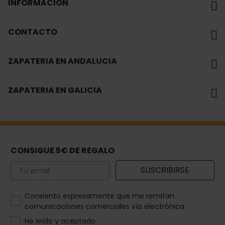
INFORMACIÓN
CONTACTO
ZAPATERIA EN ANDALUCIA
ZAPATERIA EN GALICIA
CONSIGUE 5€ DE REGALO
Email
SUSCRIBIRSE
How would you like to hear from us?
Consiento expresamente que me remitan
comunicaciones comerciales vía electrónica.
He leído y aceptado