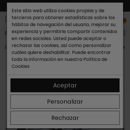
ENVÍO GRATIS*
Este sitio web utiliza cookies propias y de
terceros para obtener estadísticas sobre los
0
hábitos de navegación del usuario, mejorar su
experiencia y permitirle compartir contenidos
Buscar...
en redes sociales. Usted puede aceptar o
rechazar las cookies, así como personalizar
Zapateria Catchalot
Outlet zapatos
Outlet zapatos m
cuáles quiere deshabilitar. Puede encontrar
toda la información en nuestra
Política de
Cookies
Aceptar
Personalizar
Rechazar
<
>