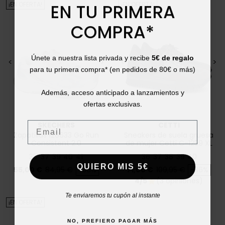
EN TU PRIMERA
¡EN OFERTA!
¡EN OFERTA!
COMPRA*
Únete a nuestra lista privada y recibe
5€ de regalo
<
>
<
>
para tu primera compra* (en pedidos de 80€ o más)
Además, acceso anticipado a lanzamientos y
ofertas exclusivas.
Email
SKECHERS
CETTI
Zapatillas 128633 Go Run
Sneakers de suela gruesa
Consistent 2.0
de mujer Cetti C-1259 XL
35
37
39
40
41
36
37
38
39
40
QUIERO MIS 5€
Precio
Precio base
Precio
Precio base
55,00 €
84,95 €
-36%
71,00 €
109,95 €
-36%
4/5
(3 opiniones)
star
Te enviaremos tu cupón al instante
¡EN OFERTA!
NO, PREFIERO PAGAR MÁS