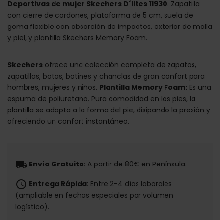
Deportivas de mujer Skechers D´lites 11930
. Zapatilla
con cierre de cordones, plataforma de 5 cm, suela de
goma flexible con absorción de impactos, exterior de malla
y piel, y plantilla Skechers Memory Foam.
Skechers
ofrece una colección completa de zapatos,
zapatillas, botas, botines y chanclas de gran confort para
hombres, mujeres y niños.
Plantilla Memory Foam:
Es una
espuma de poliuretano. Pura comodidad en los pies, la
plantilla se adapta a la forma del pie, disipando la presión y
ofreciendo un confort instantáneo.
local_shipping
Envío Gratuito
: A partir de 80€ en Península.
schedule
Entrega Rápida
: Entre 2-4 días laborales
(ampliable en fechas especiales por volumen
logístico).