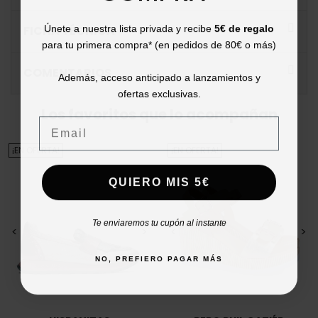
Únete a nuestra lista privada y recibe
5€ de regalo
FICHA TÉCNICA
para tu primera compra* (en pedidos de 80€ o más)
COMENTARIOS
Además, acceso anticipado a lanzamientos y
ofertas exclusivas.
Los favoritos que lo acompañan
Email
¡EN OFERTA!
¡EN OFERTA!
QUIERO MIS 5€
Te enviaremos tu cupón al instante
<
>
<
>
NO, PREFIERO PAGAR MÁS