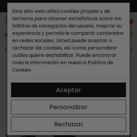
ENVÍO GRATIS*
Este sitio web utiliza cookies propias y de
terceros para obtener estadísticas sobre los
0
hábitos de navegación del usuario, mejorar su
experiencia y permitirle compartir contenidos
Buscar...
en redes sociales. Usted puede aceptar o
rechazar las cookies, así como personalizar
Zapateria Catchalot
Zapatos de mujer
Sandalias muj
cuáles quiere deshabilitar. Puede encontrar
toda la información en nuestra
Política de
Cookies
Aceptar
Personalizar
Rechazar
<
>