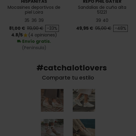
HISPANITAS
REPO PHIL GATIÉR
Mocasines deportivos de
Sandalias de cuña alta
piel Loira
51221
35
36
39
39
40
Precio
Precio base
Precio
Precio base
81,00 €
119,90 €
-33%
49,95 €
95,00 €
-48%
4.8/5
(4 opiniones)
star
Envío gratis.
local_shipping
(Península)
#catchalotlovers
Comparte tu estilo