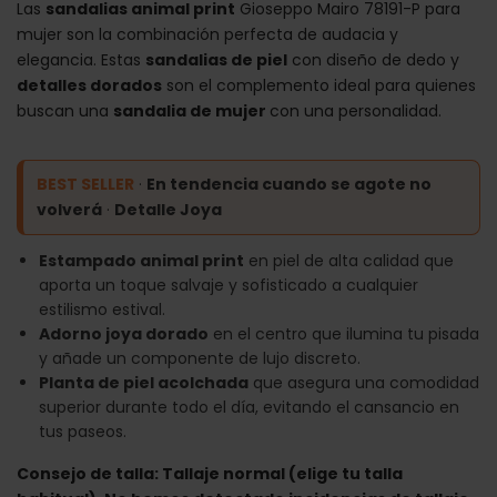
Las
sandalias animal print
Gioseppo Mairo 78191-P para
mujer son la combinación perfecta de audacia y
elegancia. Estas
sandalias de piel
con diseño de dedo y
detalles dorados
son el complemento ideal para quienes
buscan una
sandalia de mujer
con una personalidad.
BEST SELLER
·
En tendencia cuando se agote no
volverá
·
Detalle Joya
Estampado animal print
en piel de alta calidad que
aporta un toque salvaje y sofisticado a cualquier
estilismo estival.
Adorno joya dorado
en el centro que ilumina tu pisada
y añade un componente de lujo discreto.
Planta de piel acolchada
que asegura una comodidad
superior durante todo el día, evitando el cansancio en
tus paseos.
Consejo de talla: Tallaje normal (elige tu talla