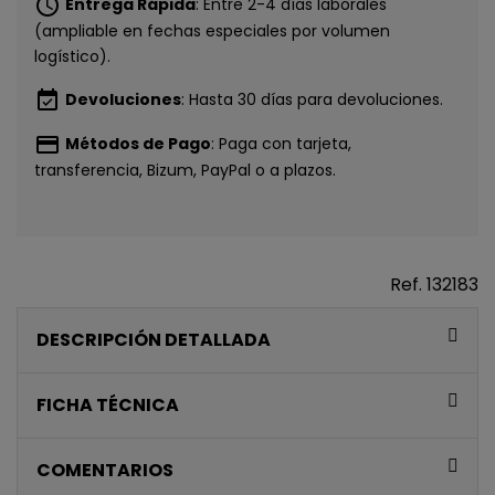
schedule
Entrega Rápida
: Entre 2-4 días laborales
(ampliable en fechas especiales por volumen
logístico).
event_available
Devoluciones
: Hasta 30 días para devoluciones.
payment
Métodos de Pago
: Paga con tarjeta,
transferencia, Bizum, PayPal o a plazos.
Ref.
132183
DESCRIPCIÓN DETALLADA
FICHA TÉCNICA
CONSIGUE
COMENTARIOS