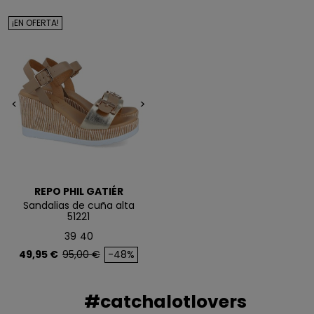
NO, PREFIERO PAGAR MÁS
¡EN OFERTA!
<
>
REPO PHIL GATIÉR
Sandalias de cuña alta
51221
39
40
Precio
Precio base
49,95 €
95,00 €
-48%
#catchalotlovers