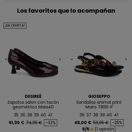
5€ GRATIS
Los favoritos que lo acompañan
EN TU PRIMERA
COMPRA*
¡EN OFERTA!
Únete a nuestra lista privada y recibe
5€ de regalo
para tu primera compra* (en pedidos de 80€ o más)
<
>
<
>
Además, acceso anticipado a lanzamientos y
ofertas exclusivas.
Email
DESIREÉ
GIOSEPPO
Zapatos salon con tacón
Sandalias animal print
QUIERO MIS 5€
geométrico Maia40
Mairo 78191-P
35
36
38
39
40
41
36
37
38
39
40
41
Precio
Precio base
Precio
Precio base
51,30 €
74,95 €
-32%
45,00 €
59,95 €
-25%
Te enviaremos tu cupón al instante
5/5
(1 opinión)
star