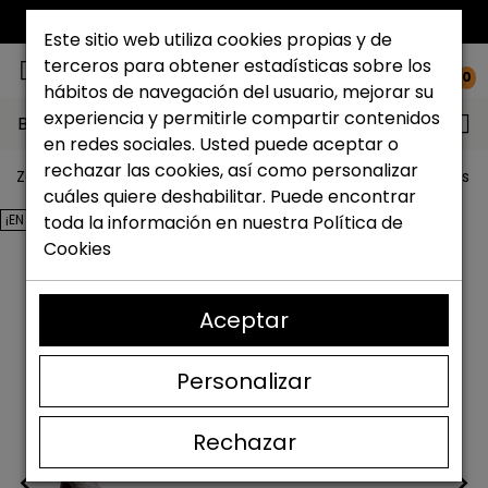
ENVÍO GRATIS*
Este sitio web utiliza cookies propias y de
terceros para obtener estadísticas sobre los
0
hábitos de navegación del usuario, mejorar su
experiencia y permitirle compartir contenidos
Buscar...
en redes sociales. Usted puede aceptar o
rechazar las cookies, así como personalizar
Zapateria Catchalot
Outlet zapatos
Outlet zapatos m
cuáles quiere deshabilitar. Puede encontrar
¡EN OFERTA!
toda la información en nuestra
Política de
Cookies
Aceptar
Personalizar
Rechazar
<
>