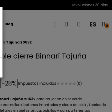
Devoluciones 30 días
ES
Blog
0
nari Tajuña 20632
ple cierre Binnari Tajuña
-28%
Impuestos incluidos
(0)
innari Tajuña 20632
para mujer en color verde.
 de cremallera, botones imantados y cierre de click , fabricado
 detalles en piel sintética, bolsillos y compartimentos