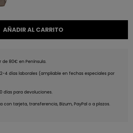
AÑADIR AL CARRITO
GUE
tir de 80€ en Península.
ATIS
e 2-4 días laborales (ampliable en fechas especiales por
IMERA
30 días para devoluciones.
RA*
ga con tarjeta, transferencia, Bizum, PayPal o a plazos.
y recibe
5€ de regalo
pedidos de 80€ o más)