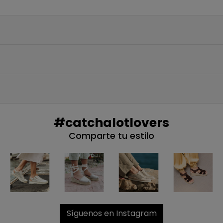
Además, acceso anticipado
ofertas exclus
Email
QUIERO MI
Te enviaremos tu cupón
#catchalotlovers
NO, PREFIERO P
Comparte tu estilo
Síguenos en Instagram