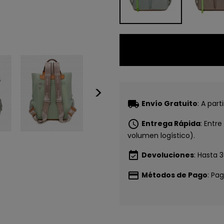
>
CONSI
local_shipping
Envío Gratuito
: A par
5€ GR
schedule
Entrega Rápida
: Entr
volumen logístico).
EN TU PR
event_available
Devoluciones
: Hasta 
COMP
payment
Métodos de Pago
: Pa
Únete a nuestra lista privada 
para tu primera compra* (en 