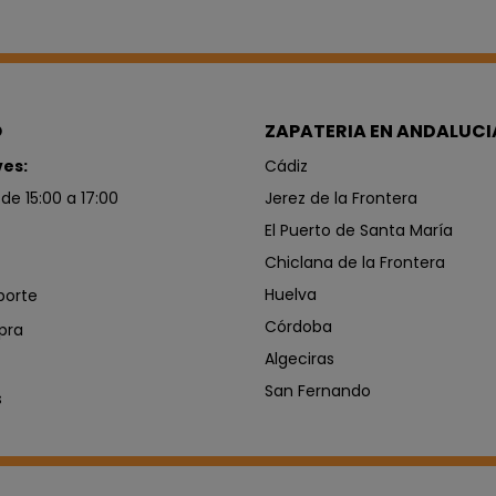
O
ZAPATERIA EN ANDALUCI
ves:
Cádiz
 de 15:00 a 17:00
Jerez de la Frontera
El Puerto de Santa María
Chiclana de la Frontera
Huelva
porte
Córdoba
pra
Algeciras
San Fernando
s