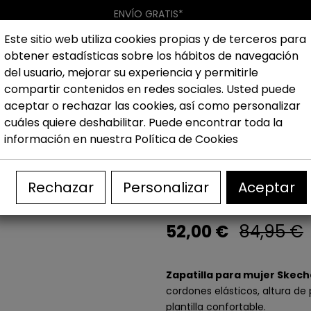
ENVÍO GRATIS*
Este sitio web utiliza cookies propias y de terceros para
obtener estadísticas sobre los hábitos de navegación
Hombre
Niño
Nueva colección
Outlet
Marcas
del usuario, mejorar su experiencia y permitirle
compartir contenidos en redes sociales. Usted puede
aceptar o rechazar las cookies, así como personalizar
ujer
Outlet Zapatillas mujer
Outlet Zapatillas deportiva
cuáles quiere deshabilitar. Puede encontrar toda la
información en nuestra
Política de Cookies
Zapatilla para 
Summits
Rechazar
Personalizar
Aceptar
52,00 €
84,95 €
Zapatilla para mujer Skeche
cordones elásticos, altura de 
plantilla confortable.