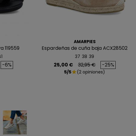
AGAR MÁS
AMARPIES
ya 119559
Espardeñas de cuña baja ACX28502
41
37
38
39
ase
Precio
Precio base
-6%
25,00 €
32,95 €
-25%
5/5
(2 opiniones)
star