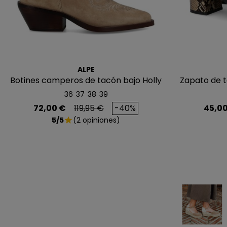
ALPE
Botines camperos de tacón bajo Holly
Zapato de 
36
37
38
39
Precio
Precio base
Preci
72,00 €
119,95 €
-40%
45,00
5/5
(2 opiniones)
star