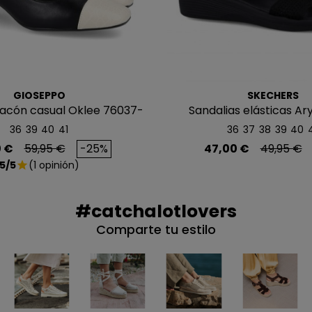
NO, PREFIERO P
GIOSEPPO
SKECHERS
tacón casual Oklee 76037-
Sandalias elásticas Ar
P
36
39
40
41
36
37
38
39
40
o
Precio base
Precio
Precio b
 €
59,95 €
-25%
47,00 €
49,95 €
5/5
(1 opinión)
star
#catchalotlovers
Comparte tu estilo