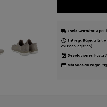
local_shipping
Envío Gratuito
: A par
schedule
Entrega Rápida
: Entr
volumen logístico).
event_available
Devoluciones
: Hasta 
payment
Métodos de Pago
: Pa
CONSI