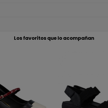
5€ GR
EN TU PR
COMP
Únete a nuestra lista privada 
Los favoritos que lo acompañan
para tu primera compra* (en 
Además, acceso anticipado
ofertas exclus
Email
QUIERO MI
Te enviaremos tu cupón