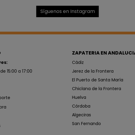
Síguenos en Instagram
O
ZAPATERIA EN ANDALUCI
ves:
Cádiz
 de 15:00 a 17:00
Jerez de la Frontera
El Puerto de Santa María
Chiclana de la Frontera
Huelva
porte
Córdoba
pra
Algeciras
San Fernando
s