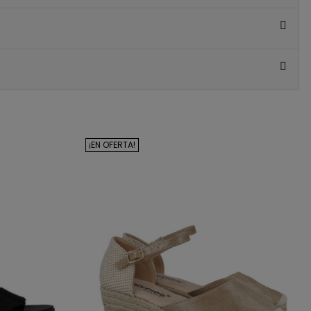
ATIS
IMERA
RA*
y recibe
5€ de regalo
pedidos de 80€ o más)
 a lanzamientos y
¡EN OFERTA!
ivas.
S 5€
 al instante