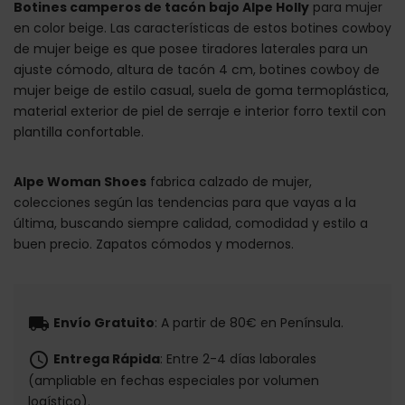
Botines camperos de tacón bajo Alpe Holly
para mujer
en color beige. Las características de estos botines cowboy
de mujer beige es que posee tiradores laterales para un
ajuste cómodo, altura de tacón 4 cm, botines cowboy de
mujer beige de estilo casual, suela de goma termoplástica,
material exterior de piel de serraje e interior forro textil con
plantilla confortable.
Alpe Woman Shoes
fabrica calzado de mujer,
colecciones según las tendencias para que vayas a la
última, buscando siempre calidad, comodidad y estilo a
buen precio. Zapatos cómodos y modernos.
local_shipping
Envío Gratuito
: A partir de 80€ en Península.
schedule
Entrega Rápida
: Entre 2-4 días laborales
(ampliable en fechas especiales por volumen
logístico).