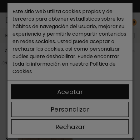
ENVÍO GRATIS*
Este sitio web utiliza cookies propias y de
terceros para obtener estadísticas sobre los
0
hábitos de navegación del usuario, mejorar su
experiencia y permitirle compartir contenidos
Buscar...
en redes sociales. Usted puede aceptar o
rechazar las cookies, así como personalizar
Zapateria Catchalot
Outlet zapatos
Outlet zapatos m
cuáles quiere deshabilitar. Puede encontrar
¡EN OFERTA!
toda la información en nuestra
Política de
Cookies
Aceptar
Personalizar
Rechazar
<
>