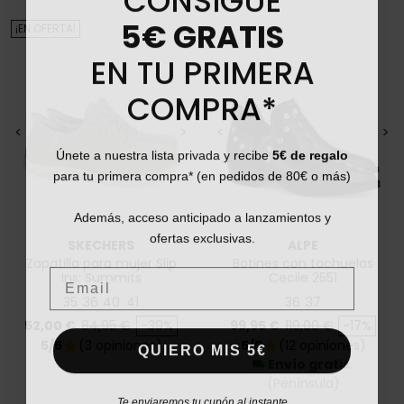
5€ GRATIS
¡EN OFERTA!
EN TU PRIMERA
COMPRA*
<
>
<
>
Únete a nuestra lista privada y recibe
5€ de regalo
para tu primera compra* (en pedidos de 80€ o más)
Además, acceso anticipado a lanzamientos y
ofertas exclusivas.
SKECHERS
ALPE
Zapatilla para mujer Slip
Botines con tachuelas
Email
Ins: Summits
Cecile 2551
35
36
40
41
36
37
Precio
Precio base
Precio
Precio base
52,00 €
84,95 €
-39%
99,95 €
119,00 €
-17%
5/5
(3 opiniones)
5/5
(12 opiniones)
QUIERO MIS 5€
star
star
Envío gratis.
local_shipping
(Península)
Te enviaremos tu cupón al instante