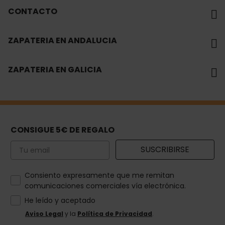
CONTACTO
ZAPATERIA EN ANDALUCIA
ZAPATERIA EN GALICIA
CONSIGUE 5€ DE REGALO
Email
SUSCRIBIRSE
How would you like to hear from us?
Consiento expresamente que me remitan
comunicaciones comerciales vía electrónica.
He leído y aceptado
Aviso Legal
y la
Política de Privacidad
.