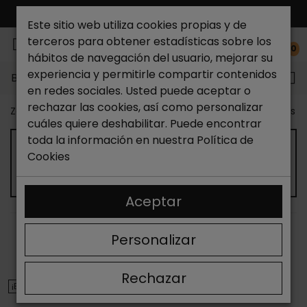
ENVÍO GRATIS*
Este sitio web utiliza cookies propias y de
terceros para obtener estadísticas sobre los
0
hábitos de navegación del usuario, mejorar su
experiencia y permitirle compartir contenidos
Buscar...
en redes sociales. Usted puede aceptar o
rechazar las cookies, así como personalizar
Zapateria Catchalot
Outlet zapatos
Outlet zapatos m
cuáles quiere deshabilitar. Puede encontrar
toda la información en nuestra
Política de
OUTLET DE SANDALIAS CON CUÑA DE
Cookies
MUJER
Aceptar
ORDENAR
FILTRAR
Personalizar
Mostrando 13-24 de 139 artículo(s)
Rechazar
¡EN OFERTA!
¡EN OFERTA!