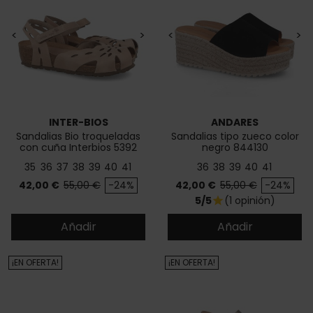
<
>
<
>
INTER-BIOS
ANDARES
Sandalias Bio troqueladas
Sandalias tipo zueco color
con cuña Interbios 5392
negro 844130
35
36
37
38
39
40
41
36
38
39
40
41
Precio
Precio base
Precio
Precio base
42,00 €
55,00 €
-24%
42,00 €
55,00 €
-24%
5/5
(1 opinión)
star
Añadir
Añadir
¡EN OFERTA!
¡EN OFERTA!