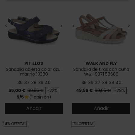
<
>
<
>
PITILLOS
WALK AND FLY
Sandalia abierta color azul
Sandalia de tiras con cuña
marino 10300
W&F 9371 50680
36
37
38
39
40
35
36
37
38
39
40
Precio
Precio base
Precio
Precio base
55,00 €
69,95 €
-22%
49,95 €
69,95 €
-29%
5/5
(1 opinión)
star
Añadir
Añadir
¡EN OFERTA!
¡EN OFERTA!