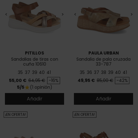
<
>
<
>
PITILLOS
PAULA URBAN
Sandalias de tiras con
Sandalia de pala cruzada
cuña 10610
33-787
35
37
39
40
41
35
36
37
38
39
40
41
Precio
Precio base
Precio
Precio base
55,00 €
64,95 €
-16%
49,95 €
85,00 €
-42%
5/5
(1 opinión)
star
Añadir
Añadir
¡EN OFERTA!
¡EN OFERTA!