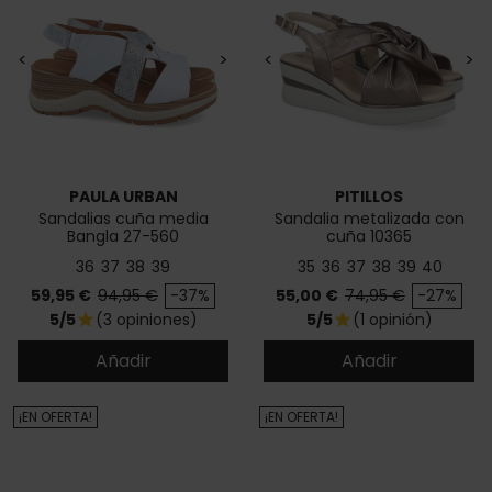
<
>
<
>
PAULA URBAN
PITILLOS
Sandalias cuña media
Sandalia metalizada con
Bangla 27-560
cuña 10365
36
37
38
39
35
36
37
38
39
40
Precio
Precio base
Precio
Precio base
59,95 €
94,95 €
-37%
55,00 €
74,95 €
-27%
5/5
(3 opiniones)
5/5
(1 opinión)
star
star
Añadir
Añadir
¡EN OFERTA!
¡EN OFERTA!