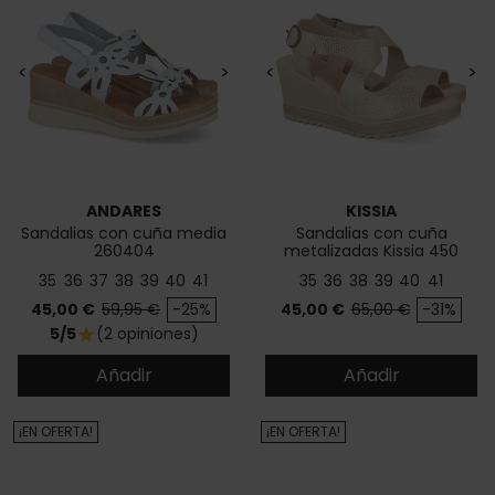
<
>
<
>
ANDARES
KISSIA
Sandalias con cuña media
Sandalias con cuña
260404
metalizadas Kissia 450
35
36
37
38
39
40
41
35
36
38
39
40
41
Precio
Precio base
Precio
Precio base
45,00 €
59,95 €
-25%
45,00 €
65,00 €
-31%
5/5
(2 opiniones)
star
Añadir
Añadir
¡EN OFERTA!
¡EN OFERTA!