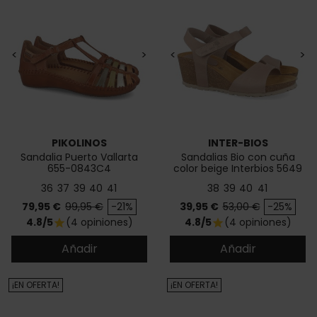
<
>
<
>
PIKOLINOS
INTER-BIOS
Sandalia Puerto Vallarta
Sandalias Bio con cuña
655-0843C4
color beige Interbios 5649
36
37
39
40
41
38
39
40
41
Precio
Precio base
Precio
Precio base
79,95 €
99,95 €
-21%
39,95 €
53,00 €
-25%
4.8/5
(4 opiniones)
4.8/5
(4 opiniones)
star
star
Añadir
Añadir
¡EN OFERTA!
¡EN OFERTA!