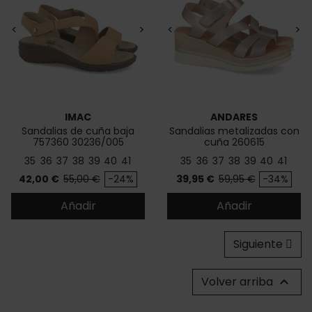
<
>
<
>
IMAC
ANDARES
Sandalias de cuña baja
Sandalias metalizadas con
757360 30236/005
cuña 260615
35
36
37
38
39
40
41
35
36
37
38
39
40
41
Precio
Precio base
Precio
Precio base
42,00 €
55,00 €
-24%
39,95 €
59,95 €
-34%
Añadir
Añadir
Siguiente
Volver arriba
