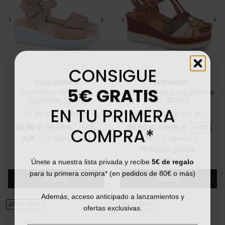
<
>
<
>
CONSIGUE
CALLAGHAN
PIKOLINOS
5€ GRATIS
Sandalias de velcro
Sandalias tiras Aguadulce
ajustable 32002
W3Z-1836C1
EN TU PRIMERA
36
37
38
39
40
41
36
37
38
39
40
41
COMPRA*
Precio
Precio base
Precio
Precio base
49,95 €
99,90 €
-50%
99,00 €
109,95 €
-10%
5/5
(2 opiniones)
5/5
(1 opinión)
star
star
Envío gratis.
local_shipping
(Península)
Únete a nuestra lista privada y recibe
5€ de regalo
para tu primera compra* (en pedidos de 80€ o más)
Añadir
Añadir
Además, acceso anticipado a lanzamientos y
¡EN OFERTA!
¡EN OFERTA!
ofertas exclusivas.
Email