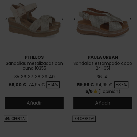
<
>
<
>
PITILLOS
PAULA URBAN
Sandalias metalizadas con
Sandalias estampado coco
cuña 10355
24-651
35
36
37
38
39
40
36
41
Precio
Precio base
Precio
Precio base
65,00 €
74,95 €
-14%
59,95 €
94,95 €
-37%
5/5
(1 opinión)
star
Añadir
Añadir
¡EN OFERTA!
¡EN OFERTA!