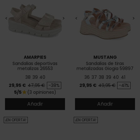
<
>
<
>
AMARPIES
MUSTANG
Sandalias deportivas
Sandalias de tiras
metalizas 26553
metalizadas Giogia 59897
38
39
40
36
37
38
39
40
41
Precio
Precio base
Precio
Precio base
29,95 €
47,95 €
-38%
29,95 €
49,95 €
-41%
5/5
(3 opiniones)
star
Añadir
Añadir
¡EN OFERTA!
¡EN OFERTA!