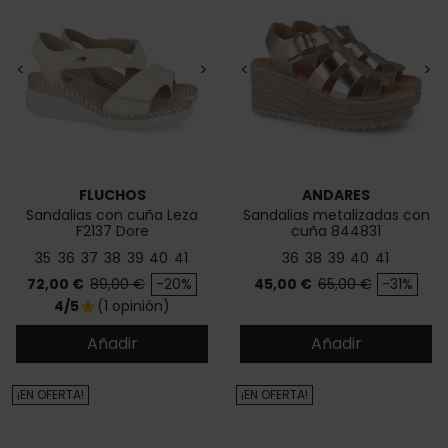
<
>
<
>
FLUCHOS
ANDARES
Sandalias con cuña Leza
Sandalias metalizadas con
F2137 Dore
cuña 844831
35
36
37
38
39
40
41
36
38
39
40
41
Precio
Precio base
Precio
Precio base
72,00 €
89,00 €
-20%
45,00 €
65,00 €
-31%
4/5
(1 opinión)
star
Añadir
Añadir
¡EN OFERTA!
¡EN OFERTA!