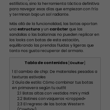
estilística, sino la herramienta táctica definitiva
para navegar esos días que empiezan con frío
y terminan bajo un sol radiante.
Más allá de la funcionalidad, las botas aportan
una
estructura
y un
carácter
que las
sandalias o las bailarinas no pueden replicar en
los looks con botas de esta estación,
equilibrando las prendas fluidas y ligeras que
tanto nos gusta recuperar del armario.
Tabla de contenidos
[
Ocultar
]
1
El cambio de chip: De materiales pesados a
texturas estivales
2
Guía de estilo: Cómo combinar tus botas
en primavera según tu outfit
2.1
Botas altas con vestidos mini y midi
2.2
Botines con vaqueros «cropped»
2.3
El regreso de las botas Western
(Cowboy)