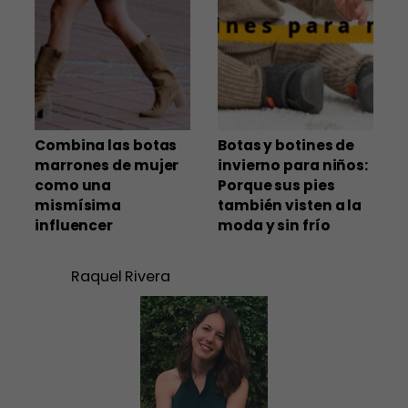
Combina las botas
Botas y botines de
marrones de mujer
invierno para niños:
como una
Porque sus pies
mismísima
también visten a la
influencer
moda y sin frío
Raquel Rivera