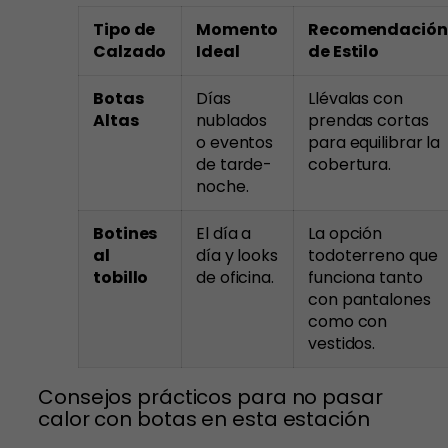
Tipo de
Momento
Recomendación
Calzado
Ideal
de Estilo
Botas
Días
Llévalas con
Altas
nublados
prendas cortas
o eventos
para equilibrar la
de tarde-
cobertura.
noche.
Botines
El día a
La opción
al
día y looks
todoterreno que
tobillo
de oficina.
funciona tanto
con pantalones
como con
vestidos.
Consejos prácticos para no pasar
calor con botas en esta estación