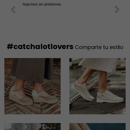
llego bien sin problemas
BUENA 
EL SER
CUMPLE
#catchalotlovers
Comparte tu estilo