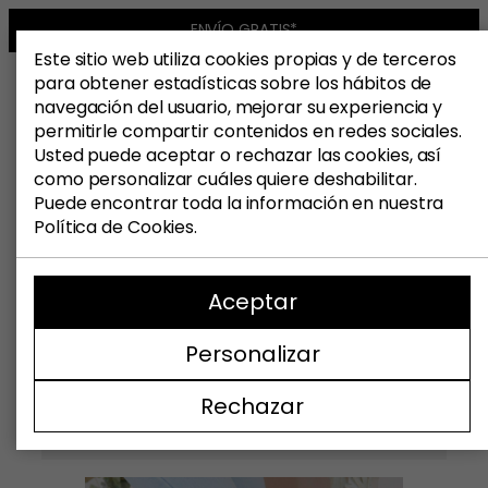
Saltar
ENVÍO GRATIS*
al
Este sitio web utiliza cookies propias y de terceros
contenido
para obtener estadísticas sobre los hábitos de
navegación del usuario, mejorar su experiencia y
permitirle compartir contenidos en redes sociales.
Usted puede aceptar o rechazar las cookies, así
Blog zapatos Catchalot
/
Zapatos de Mujer
/
como personalizar cuáles quiere deshabilitar.
Cómo usar botas en primavera: 5 claves
Puede encontrar toda la información en nuestra
para un look de transición perfecto
Política de Cookies.
Aceptar
CÓMO USAR BOTAS EN
Personalizar
PRIMAVERA: 5 CLAVES PARA UN
LOOK DE TRANSICIÓN PERFECTO
Rechazar
RAQUEL RIVERA
08/05/2026