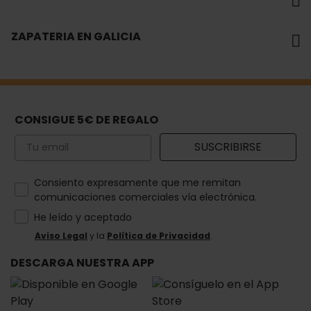
ZAPATERIA EN GALICIA
CONSIGUE 5€ DE REGALO
Email
SUSCRIBIRSE
How would you like to hear from us?
Consiento expresamente que me remitan
comunicaciones comerciales vía electrónica.
He leído y aceptado
Aviso Legal
y la
Política de Privacidad
.
DESCARGA NUESTRA APP