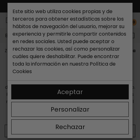
ENVÍO GRATIS*
Este sitio web utiliza cookies propias y de
terceros para obtener estadísticas sobre los
0
hábitos de navegación del usuario, mejorar su
experiencia y permitirle compartir contenidos
Buscar...
en redes sociales. Usted puede aceptar o
rechazar las cookies, así como personalizar
Zapateria Catchalot
Marcas
Skechers
Zapatillas
cuáles quiere deshabilitar. Puede encontrar
ZAPATILLAS DE MUJER SKECHERS
toda la información en nuestra
Política de
Cookies
Las
zapatillas de mujer Skechers
son famosas por su
espíritu innovador, su confort y su capacidad para crear
diseños que se adaptan a las necesidades de cada usuario.
Aceptar
Para muchos, las
deportivas Skechers de mujer
son las
mejores para caminar. Sea cierto o no, la verdad es que al
Personalizar
comprarlas te llevas a casa un calzado excepcional en
términos de diseño, calidad y funcionalidad.
Rechazar
Zapatillas altas
Zapatillas bajas