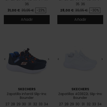
36
35
36
Precio
Precio base
Precio
Precio base
31,00 €
39,95 €
-23%
28,00 €
39,95 €
-30%
Añadir
Añadir
<
>
<
>
SKECHERS
SKECHERS
Zapatilla infantil Slip-Ins:
Zapatillas 403822L Slip-Ins:
Bounder
Bounder
27
28
29
30
31
32
33
34
27
28
29
30
31
32
33
34