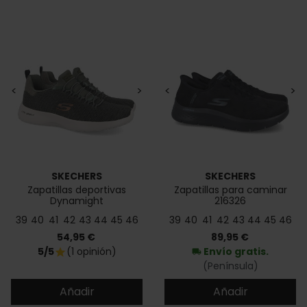
<
>
<
>
SKECHERS
SKECHERS
Zapatillas deportivas
Zapatillas para caminar
Dynamight
216326
39
40
41
42
43
44
45
46
39
40
41
42
43
44
45
46
Precio
Precio
54,95 €
89,95 €
5/5
(1 opinión)
Envío gratis.
star
local_shipping
(Península)
Añadir
Añadir