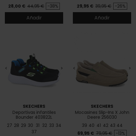
Precio
Precio base
Precio
Precio base
28,00 €
44,95 €
-38%
29,95 €
39,95 €
-26%
Añadir
Añadir
<
>
<
>
SKECHERS
SKECHERS
Deportivas infantiles
Mocasines Slip-Ins X John
Bounder 403822L
Deere 256030
27
28
29
30
31
32
33
34
39
40
41
42
43
44
37
Precio
Precio base
69,95 €
79,95 €
-13%