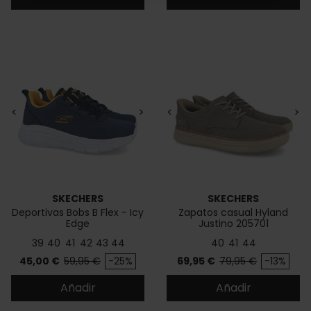
<
>
<
>
SKECHERS
SKECHERS
Deportivas Bobs B Flex - Icy
Zapatos casual Hyland
Edge
Justino 205701
39
40
41
42
43
44
40
41
44
Precio
Precio base
Precio
Precio base
45,00 €
59,95 €
-25%
69,95 €
79,95 €
-13%
Añadir
Añadir