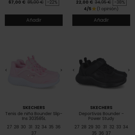
Precio
Precio base
Precio
Precio base
67,00 €
85,00 €
-22%
22,00 €
34,95 €
-38%
4/5
(1 opinión)
star
Añadir
Añadir
<
>
<
>
SKECHERS
SKECHERS
Tenis de niña Bounder Slip-
Deportivas Bounder -
Ins 303585L
Power Study
27
28
30
31
32
34
35
36
27
28
29
30
31
32
33
34
37
35
36
37