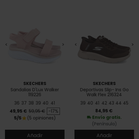
<
>
<
>
SKECHERS
SKECHERS
Sandalias D'Lux Walker
Deportivas Slip- Ins Go
119226
Walk Flex 216324
36
37
38
39
40
41
39
40
41
42
43
44
45
Precio
Precio base
Precio
84,95 €
49,95 €
59,95 €
-17%
Envío gratis.
5/5
(5 opiniones)
local_shipping
star
(Península)
Añadir
Añadir