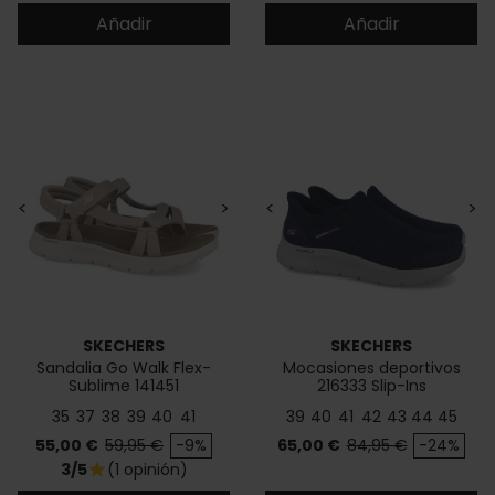
Añadir
Añadir
<
>
<
>
SKECHERS
SKECHERS
Sandalia Go Walk Flex-
Mocasiones deportivos
Sublime 141451
216333 Slip-Ins
35
37
38
39
40
41
39
40
41
42
43
44
45
Precio
Precio base
Precio
Precio base
55,00 €
59,95 €
-9%
65,00 €
84,95 €
-24%
3/5
(1 opinión)
star