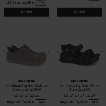
Precio
Precio base
39,95 €
44,95 €
-12%
Añadir
Añadir
<
>
<
>
SKECHERS
SKECHERS
Náuticos Slip-Ins: Melson
Sandalias Slip-Ins: Glide-
Coronado 210959
Step 232980
40
41
42
43
44
40
41
42
43
44
45
Precio
Precio base
Precio
Precio base
65,00 €
74,95 €
-14%
65,00 €
74,95 €
-14%