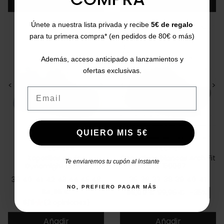
Añadir
Añadir
Únete a nuestra lista privada y recibe
5€ de regalo
para tu primera compra* (en pedidos de 80€ o más)
Además, acceso anticipado a lanzamientos y
ofertas exclusivas.
<
>
<
>
Email
QUIERO MIS 5€
SKECHERS
SKECHERS
Zapatillas azules
Deportivas blancas Arch Fit
Te enviaremos tu cupón al instante
Dynamight 58360
2.0 150067
39
40
41
42
43
44
45
46
35
36
37
38
39
40
41
NO, PREFIERO PAGAR MÁS
Precio
Precio
Precio base
54,95 €
65,00 €
99,95 €
-35%
5/5
(2 opiniones)
star
Añadir
Añadir