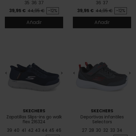
35
36
37
36
37
Precio
Precio base
Precio
Precio base
39,95 €
44,95 €
-12%
39,95 €
44,95 €
-12%
Añadir
Añadir
<
>
<
>
SKECHERS
SKECHERS
Zapatillas Slips-ins go walk
Deportivas infantiles
flex 216324
Selectors
39
40
41
42
43
44
45
46
27
28
30
32
33
34