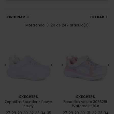
ORDENAR
FILTRAR
Mostrando 13-24 de 247 artículo(s)
<
>
<
>
SKECHERS
SKECHERS
Zapatillas Bounder - Power
Zapatillas velcro 303628L
study
Watercolor Blur
27
28
29
30
32
33
34
35
27
28
29
30
31
32
33
34