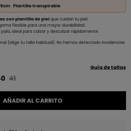
2,5cm
·
Plantilla transpirable
as con plantilla de piel
que cuidan tu piel.
goma flexible para una mayor durabilidad.
o pala, ideal para calzar y descalzar rápidamente.
mal (elige tu talla habitual). No hemos detectado incidencias
Guía de tallas
40
41
AÑADIR AL CARRITO