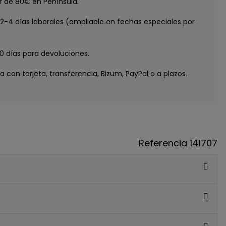
tir de 80€ en Península.
e 2-4 días laborales (ampliable en fechas especiales por
30 días para devoluciones.
ga con tarjeta, transferencia, Bizum, PayPal o a plazos.
Referencia
141707
GUE
ATIS
IMERA