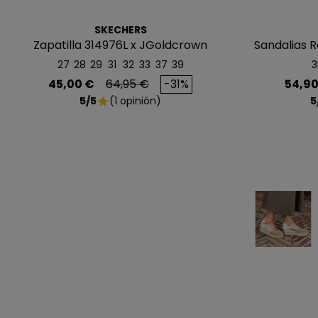
SKECHERS
Zapatilla 314976L x JGoldcrown
Sandalias Ro
27
28
29
31
32
33
37
39
3
Precio
Precio base
Preci
45,00 €
64,95 €
-31%
54,90
5/5
(1 opinión)
5
star