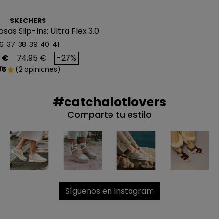
SKECHERS
sas Slip-Ins: Ultra Flex 3.0
6
37
38
39
40
41
o
Precio base
 €
74,95 €
-27%
/5
(2 opiniones)
star
#catchalotlovers
Comparte tu estilo
Síguenos en Instagram