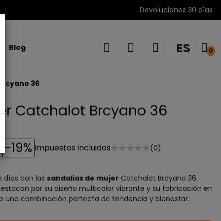
Devoluciones 30 días
ES
Blog
0
Brcyano 36
er Catchalot Brcyano 36
-19%
Impuestos incluidos
(0)
s días con las
sandalias de mujer
Catchalot Brcyano 36.
estacan por su diseño multicolor vibrante y su fabricación en
ndo una combinación perfecta de tendencia y bienestar.