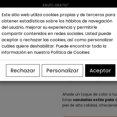
ENVÍO GRATIS*
Este sitio web utiliza cookies propias y de terceros para
obtener estadísticas sobre los hábitos de navegación
Hombre
Niño
Nueva colección
Outlet
Marcas
del usuario, mejorar su experiencia y permitirle
compartir contenidos en redes sociales. Usted puede
aceptar o rechazar las cookies, así como personalizar
er
Sandalias planas mujer
Sandalias mujer Catchalot 
cuáles quiere deshabilitar. Puede encontrar toda la
información en nuestra
Política de Cookies
Sandalias muj
Rechazar
Personalizar
Aceptar
65,00 €
79,95 €
Añade un toque de color a tu
Estas
sandalias estilo pala
d
piel de alta calidad, ofrecie