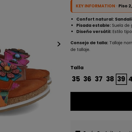
KEY INFORMATION
·
Piso 
Confort natural:
Sandali
Pisada estable:
Suela de 
Diseño versátil:
Estilo tip
>
Consejo de talla:
Tallaje nor
de tallaje.
Talla
35
36
37
38
39