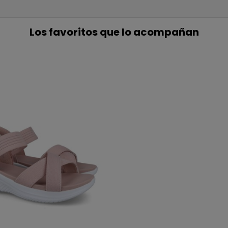
COMP
Los favoritos que lo acompañan
Únete a nuestra lista privada 
para tu primera compra* (en 
Además, acceso anticipado
ofertas exclus
Email
QUIERO MI
Te enviaremos tu cupón
NO, PREFIERO P