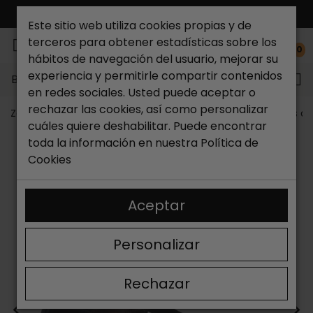
ENVÍO GRATIS*
Este sitio web utiliza cookies propias y de
terceros para obtener estadísticas sobre los
0
hábitos de navegación del usuario, mejorar su
experiencia y permitirle compartir contenidos
Buscar...
en redes sociales. Usted puede aceptar o
rechazar las cookies, así como personalizar
Zapateria Catchalot
Zapatos de hombre
Sandalias d
cuáles quiere deshabilitar. Puede encontrar
toda la información en nuestra
Política de
Cookies
Aceptar
Personalizar
Rechazar
<
>