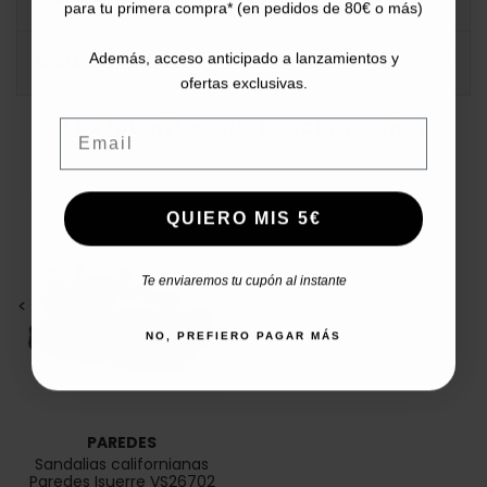
para tu primera compra* (en pedidos de 80€ o más)
Además, acceso anticipado a lanzamientos y
COMENTARIOS
ofertas exclusivas.
Los favoritos que lo acompañan
Email
QUIERO MIS 5€
Te enviaremos tu cupón al instante
<
>
NO, PREFIERO PAGAR MÁS
PAREDES
Sandalias californianas
Paredes Isuerre VS26702