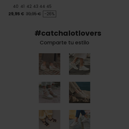
40
41
42
43
44
45
Precio
Precio base
29,95 €
39,95 €
-26%
#catchalotlovers
Comparte tu estilo