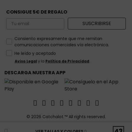
CONSIGUE 5€ DE REGALO
Email
SUSCRIBIRSE
How would you like to hear from us?
Consiento expresamente que me remitan
comunicaciones comerciales vía electrónica.
He leído y aceptado
Aviso Legal
y la
Política de Privacidad
.
DESCARGA NUESTRA APP
© 2026 Catchalot.™ All rights reserved.
43
VER TALLAS Y COLORES