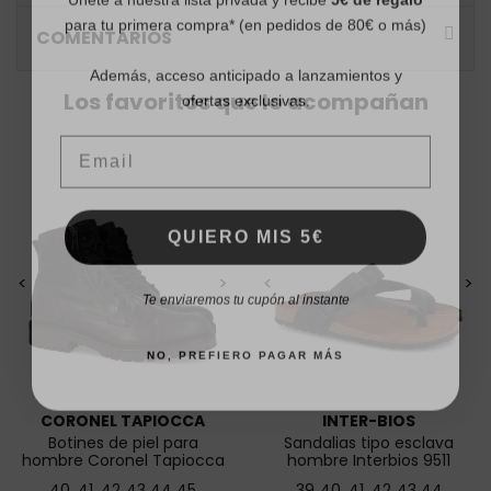
para tu primera compra* (en pedidos de 80€ o más)
COMENTARIOS
Además, acceso anticipado a lanzamientos y
ofertas exclusivas.
Los favoritos que lo acompañan
Email
QUIERO MIS 5€
<
>
<
>
Te enviaremos tu cupón al instante
NO, PREFIERO PAGAR MÁS
CORONEL TAPIOCCA
INTER-BIOS
Botines de piel para
Sandalias tipo esclava
hombre Coronel Tapiocca
hombre Interbios 9511
C306
40
41
42
43
44
45
39
40
41
42
43
44