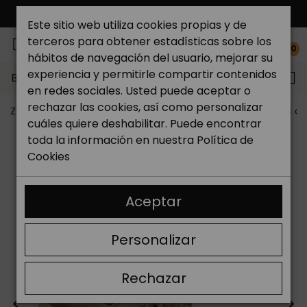
ENVÍO GRATIS*
Este sitio web utiliza cookies propias y de
terceros para obtener estadísticas sobre los
0
hábitos de navegación del usuario, mejorar su
experiencia y permitirle compartir contenidos
Buscar...
en redes sociales. Usted puede aceptar o
rechazar las cookies, así como personalizar
Zapateria Catchalot
Zapatos de hombre
Zapatillas 
cuáles quiere deshabilitar. Puede encontrar
toda la información en nuestra
Política de
Cookies
Aceptar
Personalizar
Rechazar
<
>