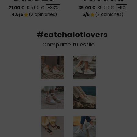
Precio
Precio base
Precio
Precio base
71,00 €
105,00 €
-33%
35,00 €
39,00 €
-11%
4.5/5
(2 opiniones)
5/5
(3 opiniones)
star
star
#catchalotlovers
Comparte tu estilo