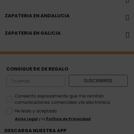
ZAPATERIA EN ANDALUCIA
ZAPATERIA EN GALICIA
CONSIGUE 5€ DE REGALO
Email
SUSCRIBIRSE
How would you like to hear from us?
Consiento expresamente que me remitan
comunicaciones comerciales vía electrónica.
He leído y aceptado
Aviso Legal
y la
Política de Privacidad
.
DESCARGA NUESTRA APP