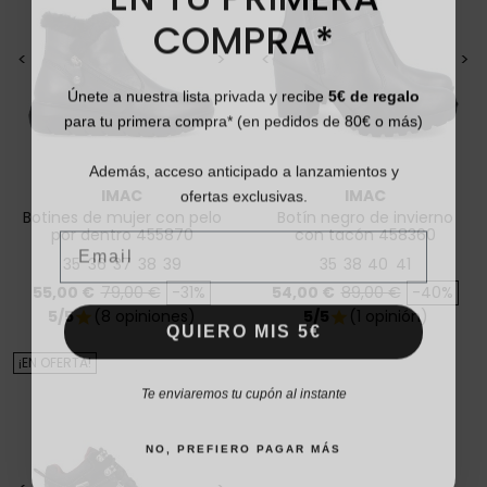
COMPRA*
<
>
<
>
Únete a nuestra lista privada y recibe
5€ de regalo
para tu primera compra* (en pedidos de 80€ o más)
Además, acceso anticipado a lanzamientos y
ofertas exclusivas.
IMAC
IMAC
Botines de mujer con pelo
Botín negro de invierno
Email
por dentro 455870
con tacón 458360
35
36
37
38
39
35
38
40
41
Precio
Precio base
Precio
Precio base
55,00 €
79,00 €
-31%
54,00 €
89,00 €
-40%
5/5
(8 opiniones)
5/5
(1 opinión)
star
star
QUIERO MIS 5€
¡EN OFERTA!
Te enviaremos tu cupón al instante
NO, PREFIERO PAGAR MÁS