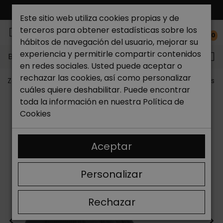
ENVÍO GRATIS*
Este sitio web utiliza cookies propias y de
terceros para obtener estadísticas sobre los
0
hábitos de navegación del usuario, mejorar su
experiencia y permitirle compartir contenidos
Buscar...
en redes sociales. Usted puede aceptar o
rechazar las cookies, así como personalizar
Zapateria Catchalot
Outlet zapatos
Outlet zapatos m
cuáles quiere deshabilitar. Puede encontrar
toda la información en nuestra
Política de
Cookies
Aceptar
Personalizar
Rechazar
<
>