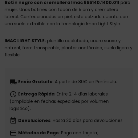
Botín negro con cremallera Imac 855140.1400.011
para
mujer. Unos botines con tacón de 5 cm y cremallera
lateral. Confeccionados en piel, este calzado cuenta con
una suela extraíble con la tecnología Imac Light Style.
IMAC LIGHT STYLE:
plantilla acolchada, cuero suave y
natural, forro transpirable, plantar anatómico, suela ligera y
flexible.
local_shipping
Envío Gratuito
: A partir de 80€ en Península.
schedule
Entrega Rápida
: Entre 2-4 días laborales
(ampliable en fechas especiales por volumen
logístico).
event_available
Devoluciones
: Hasta 30 días para devoluciones.
payment
Métodos de Pago
: Paga con tarjeta,