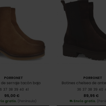
PORRONET
PORRONET
 de serraje tacón bajo
Botines chelsea de ant
Porronet 4831
4822
6
37
38
39
40
41
36
37
38
39
40
Precio
Precio
95,00 €
89,95 €
ío gratis.
(Península)
Envío gratis.
(Pení
local_shipping