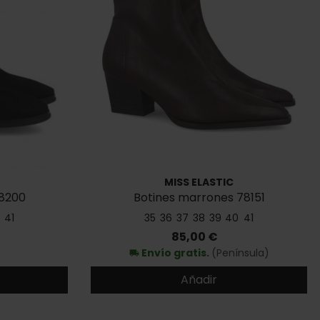
MISS ELASTIC
78200
Botines marrones 78151
41
35
36
37
38
39
40
41
Precio
85,00 €
Envío gratis.
(Península)
local_shipping
Añadir