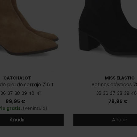
CATCHALOT
MISS ELASTIC
de piel de serraje 716 T
Botines elásticos 
36
37
38
39
40
41
35
36
37
38
39
40
Precio
Precio
89,95 €
79,95 €
ío gratis.
(Península)
Añadir
Añadir