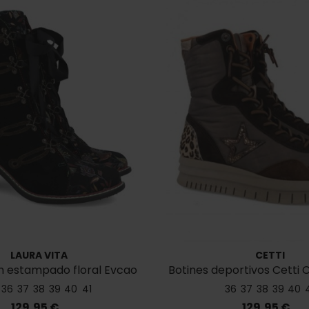
LAURA VITA
CETTI
n estampado floral Evcao
Botines deportivos Cetti C
01
36
37
38
39
40
41
36
37
38
39
40
Precio
Precio
129,95 €
129,95 €