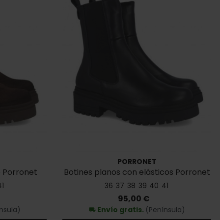
PORRONET
e Porronet
Botines planos con elásticos Porronet
4821
41
36
37
38
39
40
41
Precio
95,00 €
nsula)
Envío gratis.
(Península)
local_shipping