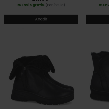
Envío gratis.
(Península)
Env
local_shipping
local_shipping
Añadir