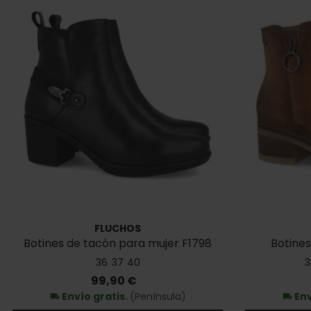
FLUCHOS
Botines de tacón para mujer F1798
Botines
36
37
40
3
Precio
99,90 €
Envío gratis.
(Península)
Env
local_shipping
local_shipping