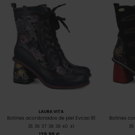
LAURA VITA
Botines acordonados de piel Evcao 81
Botines co
35
36
37
38
39
40
41
35
Precio
129,95 €