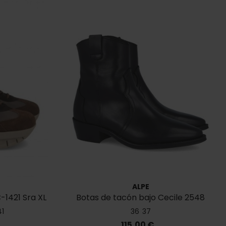
ALPE
-1421 Sra XL
Botas de tacón bajo Cecile 2548
41
36
37
Precio
115,00 €