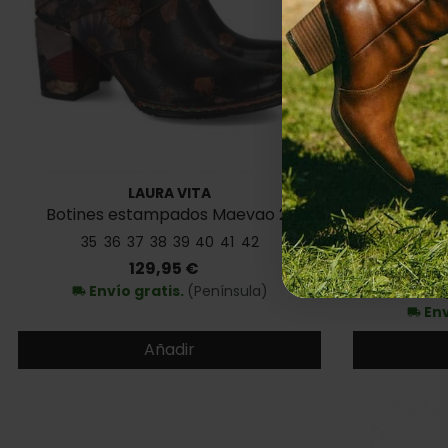
LAURA VITA
Botines estampados Maevao 21
Botines pl
35
36
37
38
39
40
41
42
Precio
129,95 €
Envío gratis.
(Península)
5
local_shipping
Env
local_shipping
Añadir