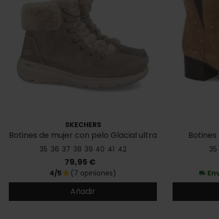
SKECHERS
Botines de mujer con pelo Glacial ultra
Botines 
35
36
37
38
39
40
41
42
35
Precio
79,95 €
4/5
(7 opiniones)
Env
star
local_shipping
Añadir