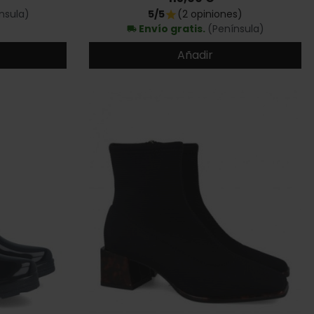
nsula)
5/5
(2 opiniones)
star
Envío gratis.
(Península)
local_shipping
Añadir