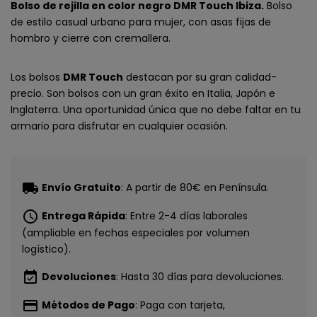
Bolso de rejilla en color negro DMR Touch Ibiza.
Bolso
de estilo casual urbano para mujer, con asas fijas de
hombro y cierre con cremallera.
Los bolsos
DMR Touch
destacan por su gran calidad-
precio. Son bolsos con un gran éxito en Italia, Japón e
Inglaterra. Una oportunidad única que no debe faltar en tu
armario para disfrutar en cualquier ocasión.
local_shipping
Envío Gratuito
: A partir de 80€ en Península.
schedule
Entrega Rápida
: Entre 2-4 días laborales
(ampliable en fechas especiales por volumen
logístico).
event_available
Devoluciones
: Hasta 30 días para devoluciones.
CONSIGUE
payment
Métodos de Pago
: Paga con tarjeta,