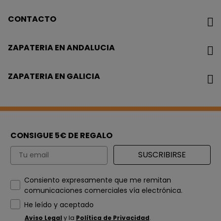
CONTACTO
ZAPATERIA EN ANDALUCIA
ZAPATERIA EN GALICIA
CONSIGUE 5€ DE REGALO
Email
SUSCRIBIRSE
How would you like to hear from us?
Consiento expresamente que me remitan
comunicaciones comerciales vía electrónica.
He leído y aceptado
Aviso Legal
y la
Política de Privacidad
.