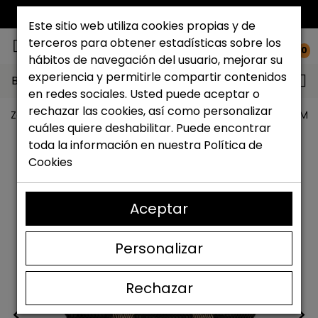
ENVÍO GRATIS*
Este sitio web utiliza cookies propias y de
terceros para obtener estadísticas sobre los
0
hábitos de navegación del usuario, mejorar su
experiencia y permitirle compartir contenidos
Buscar...
en redes sociales. Usted puede aceptar o
rechazar las cookies, así como personalizar
Zapateria Catchalot
Outlet zapatos
Outlet Bolsos Muj
cuáles quiere deshabilitar. Puede encontrar
toda la información en nuestra
Política de
Cookies
Aceptar
Personalizar
Rechazar
<
>