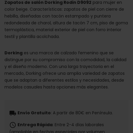
Zapatos de salón Dorking Rodin D9092
para mujer en
color beige. Características: zapatos de piel con cierre de
hebilla, diseñadas con tacón estampado y puntera
redondeada de charol, altura de tacón 7 cm, piso de goma
termoplástica, material exterior de piel con forro interior
textil y plantilla acolchada.
Dorking
es una marca de calzado femenino que se
distingue por su compromiso con la comodidad, la calidad
y el diseño moderno. Con una larga trayectoria en el
mercado, Dorking ofrece una amplia variedad de zapatos
que se adaptan a diferentes estilos y necesidades, desde
modelos casuales hasta opciones más elegantes.
local_shipping
Envío Gratuito
: A partir de 80€ en Península.
schedule
Entrega Rápida
: Entre 2-4 días laborales
(ampliable en fechas especiales por volumen