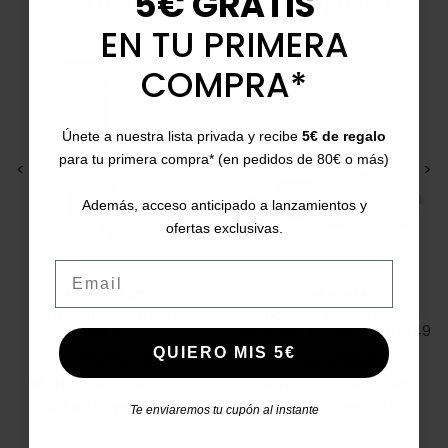
5€ GRATIS
Los favoritos que lo acompañan
EN TU PRIMERA
¡EN OFERTA!
COMPRA*
Únete a nuestra lista privada y recibe
5€ de regalo
para tu primera compra* (en pedidos de 80€ o más)
<
>
<
>
Además, acceso anticipado a lanzamientos y
ofertas exclusivas.
Email
MISS ELASTIC
IPANEMA
Botas altas en marrón
Chanclas beige de tiras
Caro 78018
Ipanema Mesh Slide 83649
QUIERO MIS 5€
37
39
40
41
38
39
41/2
Precio
Precio base
Precio
Precio base
66,00 €
84,95 €
-23%
13,00 €
17,99 €
-28%
5/5
(6 opiniones)
5/5
(1 opinión)
star
star
Te enviaremos tu cupón al instante