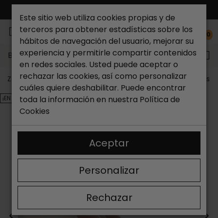
ENVÍO GRATIS*
Este sitio web utiliza cookies propias y de
terceros para obtener estadísticas sobre los
0
hábitos de navegación del usuario, mejorar su
experiencia y permitirle compartir contenidos
Buscar...
en redes sociales. Usted puede aceptar o
rechazar las cookies, así como personalizar
Zapateria Catchalot
Outlet zapatos
Outlet zapatos m
cuáles quiere deshabilitar. Puede encontrar
¡EN OFERTA!
toda la información en nuestra
Política de
Cookies
Aceptar
Personalizar
Rechazar
<
>