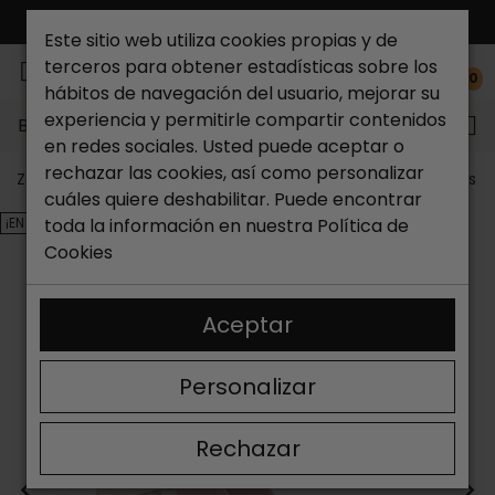
ENVÍO GRATIS*
Este sitio web utiliza cookies propias y de
terceros para obtener estadísticas sobre los
0
hábitos de navegación del usuario, mejorar su
experiencia y permitirle compartir contenidos
Buscar...
en redes sociales. Usted puede aceptar o
rechazar las cookies, así como personalizar
Zapateria Catchalot
Outlet zapatos
Outlet zapatos m
cuáles quiere deshabilitar. Puede encontrar
¡EN OFERTA!
toda la información en nuestra
Política de
Cookies
Aceptar
Personalizar
Rechazar
<
>