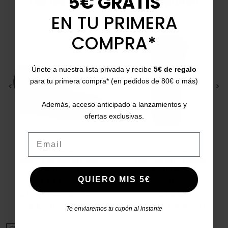
5€ GRATIS
Los favoritos que lo acompañan
EN TU PRIMERA
COMPRA*
Únete a nuestra lista privada y recibe
5€ de regalo
para tu primera compra* (en pedidos de 80€ o más)
<
>
<
>
Además, acceso anticipado a lanzamientos y
ofertas exclusivas.
Email
DORKING
PITILLOS
Zapatos de piel vintage
Plantilla Almohadilla
Rodin D8669
Metatarsal
QUIERO MIS 5€
37
39
40
41
U
Precio
Precio base
Precio
6,00 €
75,00 €
89,90 €
-17%
5/5
(2 opiniones)
star
5/5
(1 opinión)
star
Te enviaremos tu cupón al instante