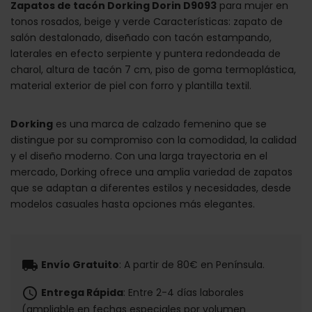
Zapatos de tacón Dorking Dorin D9093
para mujer en
tonos rosados, beige y verde Características: zapato de
salón destalonado, diseñado con tacón estampando,
laterales en efecto serpiente y puntera redondeada de
charol, altura de tacón 7 cm, piso de goma termoplástica,
material exterior de piel con forro y plantilla textil.
Dorking
es una marca de calzado femenino que se
distingue por su compromiso con la comodidad, la calidad
y el diseño moderno. Con una larga trayectoria en el
mercado, Dorking ofrece una amplia variedad de zapatos
que se adaptan a diferentes estilos y necesidades, desde
modelos casuales hasta opciones más elegantes.
local_shipping
Envío Gratuito
: A partir de 80€ en Península.
schedule
Entrega Rápida
: Entre 2-4 días laborales
(ampliable en fechas especiales por volumen