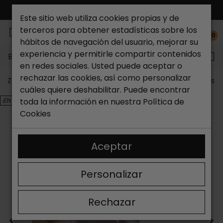
ENVÍO GRATIS*
Este sitio web utiliza cookies propias y de
terceros para obtener estadísticas sobre los
0
hábitos de navegación del usuario, mejorar su
experiencia y permitirle compartir contenidos
Buscar...
en redes sociales. Usted puede aceptar o
rechazar las cookies, así como personalizar
Zapateria Catchalot
Outlet zapatos
Outlet zapatos m
cuáles quiere deshabilitar. Puede encontrar
¡EN OFERTA!
toda la información en nuestra
Política de
Cookies
Aceptar
Personalizar
Rechazar
<
>