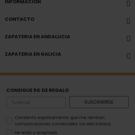
INFORMACIÓN
CONTACTO
ZAPATERIA EN ANDALUCIA
ZAPATERIA EN GALICIA
CONSIGUE 5€ DE REGALO
Email
SUSCRIBIRSE
How would you like to hear from us?
Consiento expresamente que me remitan
comunicaciones comerciales vía electrónica.
He leído y aceptado