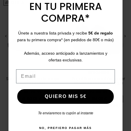
EN TU PRIMERA
¡EN OFERTA!
COMPRA*
Únete a nuestra lista privada y recibe
5€ de regalo
<
>
<
>
para tu primera compra* (en pedidos de 80€ o más)
Además, acceso anticipado a lanzamientos y
ofertas exclusivas.
Email
EXÉ
SKECHERS
Sandalias planas de mujer
Zapatillas casual de mujer
WF3374-617
Skech Air Dynamight 2.0
37
38
39
40
41
35
36
38
39
41
QUIERO MIS 5€
Precio
Precio base
Precio
Precio base
42,00 €
59,95 €
-30%
45,00 €
69,95 €
-36%
3.8/5
(4 opiniones)
star
Te enviaremos tu cupón al instante
¡EN OFERTA!
NO, PREFIERO PAGAR MÁS