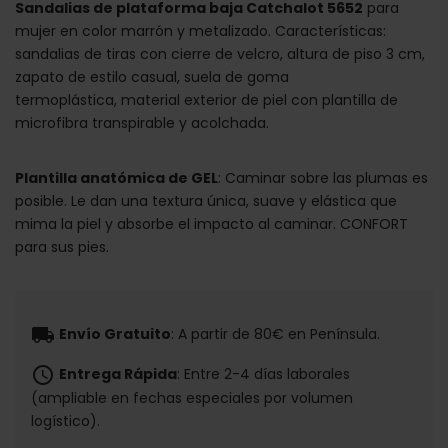
Sandalias de plataforma baja Catchalot 5652
para
mujer en color marrón y metalizado. Características:
sandalias de tiras con cierre de velcro, altura de piso 3 cm,
zapato de estilo casual, suela de goma
termoplástica, material exterior de piel con plantilla de
microfibra transpirable y acolchada.
Plantilla anatómica de GEL
: Caminar sobre las plumas es
posible. Le dan una textura única, suave y elástica que
mima la piel y absorbe el impacto al caminar. CONFORT
para sus pies.
local_shipping
Envío Gratuito
: A partir de 80€ en Península.
schedule
Entrega Rápida
: Entre 2-4 días laborales
(ampliable en fechas especiales por volumen
logístico).