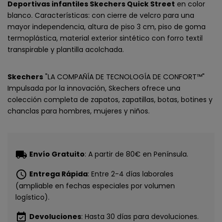
Deportivas infantiles Skechers Quick Street
en color
blanco. Características: con cierre de velcro para una
mayor independencia, altura de piso 3 cm, piso de goma
termoplástica, material exterior sintético con forro textil
transpirable y plantilla acolchada.
Skechers
"LA COMPAÑÍA DE TECNOLOGÍA DE CONFORT™"
Impulsada por la innovación, Skechers ofrece una
colección completa de zapatos, zapatillas, botas, botines y
chanclas para hombres, mujeres y niños.
local_shipping
Envío Gratuito
: A partir de 80€ en Península.
schedule
Entrega Rápida
: Entre 2-4 días laborales
(ampliable en fechas especiales por volumen
logístico).
CONSIGUE
event_available
Devoluciones
: Hasta 30 días para devoluciones.