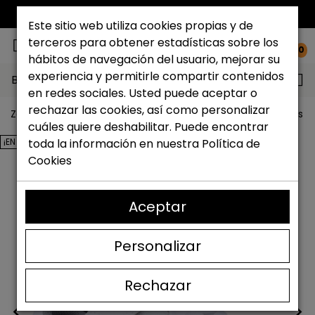
ENVÍO GRATIS*
Este sitio web utiliza cookies propias y de
terceros para obtener estadísticas sobre los
0
hábitos de navegación del usuario, mejorar su
experiencia y permitirle compartir contenidos
Buscar...
en redes sociales. Usted puede aceptar o
rechazar las cookies, así como personalizar
Zapateria Catchalot
Outlet zapatos
Outlet zapatos n
cuáles quiere deshabilitar. Puede encontrar
¡EN OFERTA!
toda la información en nuestra
Política de
Cookies
Aceptar
Personalizar
Rechazar
<
>