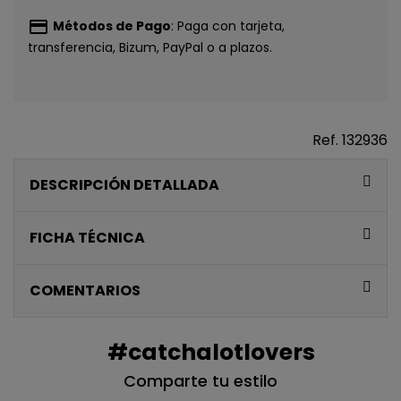
5€ GRATIS
payment
Métodos de Pago
: Paga con tarjeta,
EN TU PRIMERA
transferencia, Bizum, PayPal o a plazos.
COMPRA*
Únete a nuestra lista privada y recibe
5€ de regalo
Ref.
132936
para tu primera compra* (en pedidos de 80€ o más)
DESCRIPCIÓN DETALLADA
Además, acceso anticipado a lanzamientos y
ofertas exclusivas.
FICHA TÉCNICA
Email
COMENTARIOS
QUIERO MIS 5€
#catchalotlovers
Te enviaremos tu cupón al instante
Comparte tu estilo