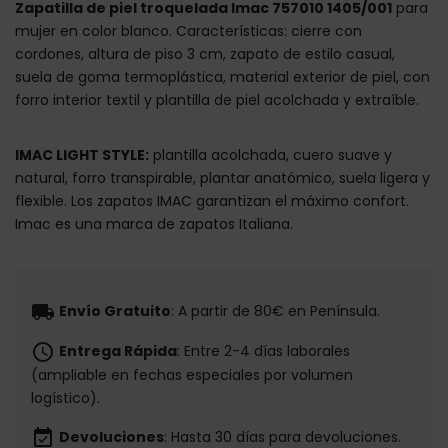
Zapatilla de piel troquelada Imac 757010 1405/001
para
mujer en color blanco. Características: cierre con
cordones, altura de piso 3 cm, zapato de estilo casual,
suela de goma termoplástica, material exterior de piel, con
forro interior textil y plantilla de piel acolchada y extraíble.
IMAC LIGHT STYLE:
plantilla acolchada, cuero suave y
natural, forro transpirable, plantar anatómico, suela ligera y
flexible. Los zapatos IMAC garantizan el máximo confort.
Imac es una marca de zapatos Italiana.
local_shipping
Envío Gratuito
: A partir de 80€ en Península.
schedule
Entrega Rápida
: Entre 2-4 días laborales
(ampliable en fechas especiales por volumen
logístico).
event_available
Devoluciones
: Hasta 30 días para devoluciones.