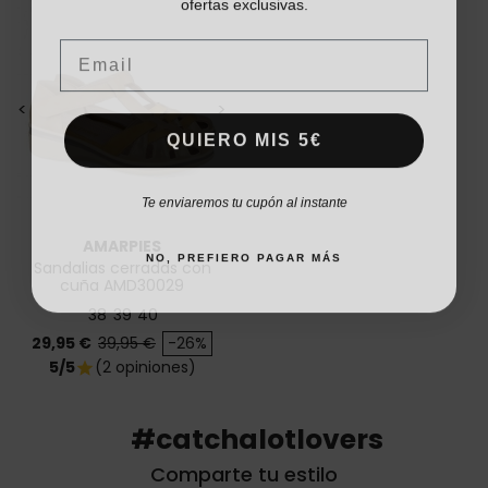
Email
<
>
QUIERO MIS 5€
Te enviaremos tu cupón al instante
AMARPIES
NO, PREFIERO PAGAR MÁS
Sandalias cerradas con
cuña AMD30029
38
39
40
Precio
Precio base
29,95 €
39,95 €
-26%
5/5
(2 opiniones)
star
#catchalotlovers
Comparte tu estilo