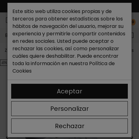
ENVÍO GRATIS*
Este sitio web utiliza cookies propias y de
terceros para obtener estadísticas sobre los
0
hábitos de navegación del usuario, mejorar su
experiencia y permitirle compartir contenidos
Buscar...
en redes sociales. Usted puede aceptar o
rechazar las cookies, así como personalizar
Zapateria Catchalot
Outlet zapatos
Outlet zapatos m
cuáles quiere deshabilitar. Puede encontrar
¡EN OFERTA!
toda la información en nuestra
Política de
Cookies
Aceptar
Personalizar
Rechazar
<
>