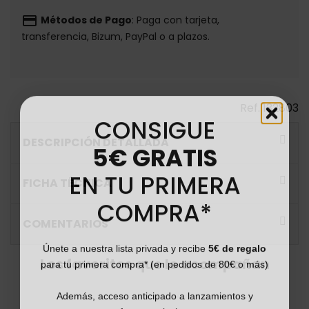
payment
Métodos de Pago
: Paga con tarjeta,
transferencia, Bizum, PayPal o a plazos.
Ref.
132803
CONSIGUE
DESCRIPCIÓN DETALLADA
5€ GRATIS
EN TU PRIMERA
FICHA TÉCNICA
COMPRA*
COMENTARIOS
Únete a nuestra lista privada y recibe
5€ de regalo
para tu primera compra* (en pedidos de 80€ o más)
Los favoritos que lo acompañan
Además, acceso anticipado a lanzamientos y
ofertas exclusivas.