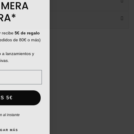
IMERA
RA*
y recibe
5€ de regalo
pedidos de 80€ o más)
 a lanzamientos y
ivas.
S 5€
 al instante
AGAR MÁS