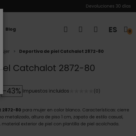
Devoluciones 30 días
ES
Blog
0
mujer
Deportiva de piel Catchalot 2872-80
iel Catchalot 2872-80
-43%
Impuestos incluidos
(0)
t 2872-80
para mujer en color blanco. Características: cierre
o metalizado, altura de piso 1 cm, zapato de estilo casual,
aterial exterior de piel con plantilla de piel acolchada.