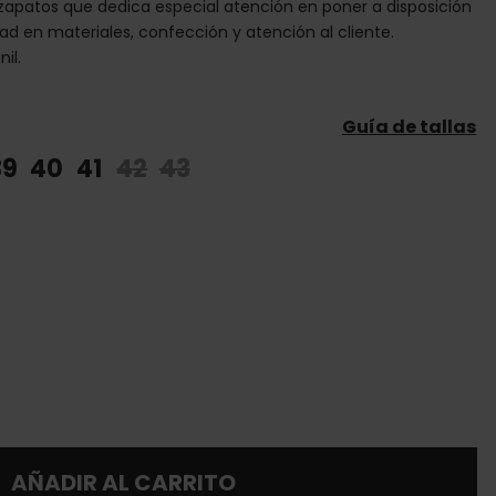
apatos que dedica especial atención en poner a disposición
dad en materiales, confección y atención al cliente.
il.
Guía de tallas
39
40
41
42
43
AÑADIR AL CARRITO