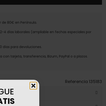
tir de 80€ en Península.
e 2-4 días laborales (ampliable en fechas especiales por
30 días para devoluciones.
ga con tarjeta, transferencia, Bizum, PayPal o a plazos.
Referencia
135183
GUE
ATIS