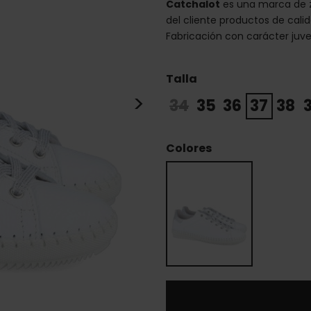
Catchalot
es una marca de z
del cliente productos de cali
Fabricación con carácter juven
Talla
>
34
35
36
37
38
Colores