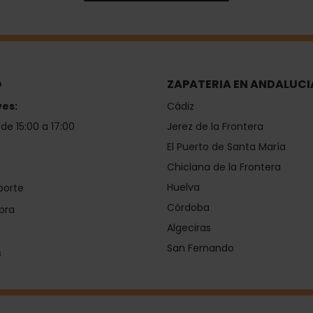
O
ZAPATERIA EN ANDALUCI
ves:
Cádiz
 de 15:00 a 17:00
Jerez de la Frontera
El Puerto de Santa María
Chiclana de la Frontera
Huelva
porte
Córdoba
pra
Algeciras
San Fernando
s