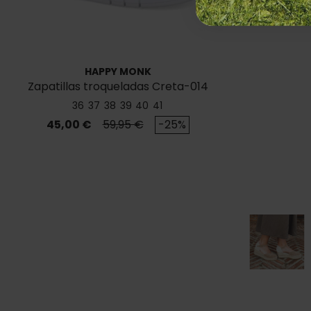
HAPPY MONK
Zapatillas troqueladas Creta-014
36
37
38
39
40
41
Precio
Precio base
45,00 €
59,95 €
-25%