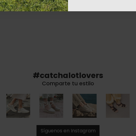
#catchalotlovers
Comparte tu estilo
Síguenos en Instagram