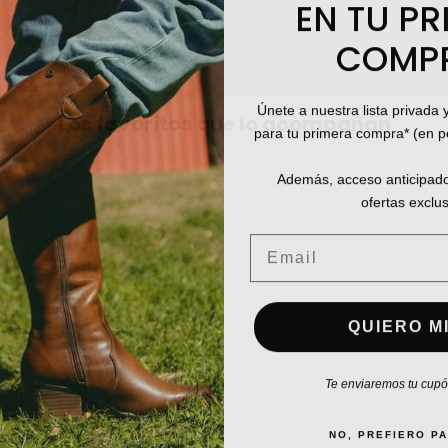
EN TU PR
COMP
Únete a nuestra lista privada 
Los favoritos que lo acompañan
para tu primera compra* (en 
Además, acceso anticipado
ofertas exclus
Email
QUIERO MI
Te enviaremos tu cupón
NO, PREFIERO P