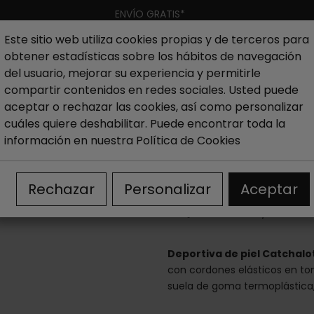
ENVÍO GRATIS*
Este sitio web utiliza cookies propias y de terceros para
obtener estadísticas sobre los hábitos de navegación
Hombre
Niño
Nueva colección
Outlet
Marcas
del usuario, mejorar su experiencia y permitirle
compartir contenidos en redes sociales. Usted puede
aceptar o rechazar las cookies, así como personalizar
ujer
Outlet Zapatillas mujer
Outlet Zapatillas sneakers 
cuáles quiere deshabilitar. Puede encontrar toda la
información en nuestra
Política de Cookies
Deportiva de p
Rechazar
Personalizar
Aceptar
39,95 €
69,95 €
Deportiva de piel Catchalo
con cordones elásticos en ton
suela de goma termoplástica, m