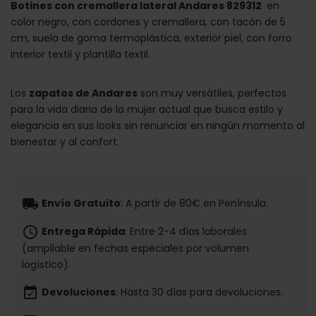
Botines con cremallera lateral Andares 829312
en
color negro, con cordones y cremallera, con tacón de 5
cm, suela de goma termoplástica, exterior piel, con forro
interior textil y plantilla textil.
Los
zapatos de Andares
son muy versátiles, perfectos
para la vida diaria de la mujer actual que busca estilo y
elegancia en sus looks sin renunciar en ningún momento al
bienestar y al confort.
local_shipping
Envío Gratuito
: A partir de 80€ en Península.
schedule
Entrega Rápida
: Entre 2-4 días laborales
(ampliable en fechas especiales por volumen
logístico).
event_available
Devoluciones
: Hasta 30 días para devoluciones.