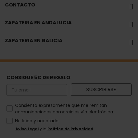
CONTACTO
ZAPATERIA EN ANDALUCIA
ZAPATERIA EN GALICIA
CONSIGUE 5€ DE REGALO
Email
SUSCRIBIRSE
How would you like to hear from us?
Consiento expresamente que me remitan
comunicaciones comerciales vía electrónica.
He leído y aceptado
Aviso Legal
y la
Política de Privacidad
.