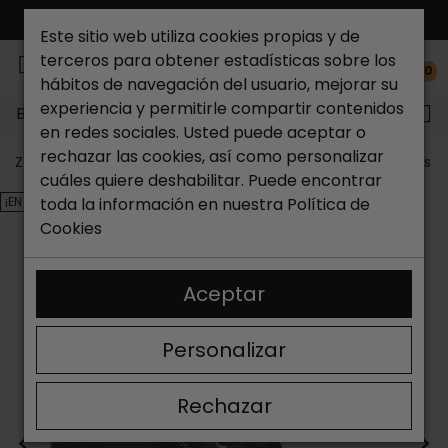
ENVÍO GRATIS*
Este sitio web utiliza cookies propias y de
terceros para obtener estadísticas sobre los
0
hábitos de navegación del usuario, mejorar su
experiencia y permitirle compartir contenidos
Buscar...
en redes sociales. Usted puede aceptar o
rechazar las cookies, así como personalizar
Zapateria Catchalot
Outlet zapatos
Outlet zapatos m
cuáles quiere deshabilitar. Puede encontrar
¡EN OFERTA!
toda la información en nuestra
Política de
Cookies
Aceptar
Personalizar
Rechazar
<
>