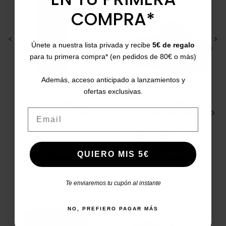
COMPRA*
<
>
<
>
Únete a nuestra lista privada y recibe
5€ de regalo
para tu primera compra* (en pedidos de 80€ o más)
Además, acceso anticipado a lanzamientos y
ofertas exclusivas.
PITILLOS
TONI PONS
Email
Plantilla Almohadilla
Zuecos de casa Mima-Fp
Metatarsal
U
35
37
39
40
41
42
Precio
Precio
Precio base
6,00 €
29,95 €
34,95 €
-15%
QUIERO MIS 5€
5/5
(2 opiniones)
star
5/5
(3 opiniones)
star
¡EN OFERTA!
Te enviaremos tu cupón al instante
NO, PREFIERO PAGAR MÁS